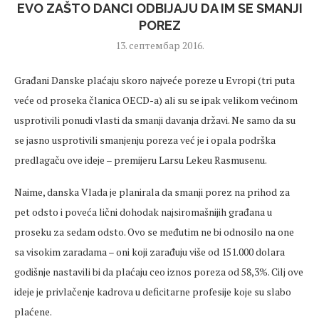
EVO ZAŠTO DANCI ODBIJAJU DA IM SE SMANJI
POREZ
13. септембар 2016.
Građani Danske plaćaju skoro najveće poreze u Evropi (tri puta
veće od proseka članica OECD-a) ali su se ipak velikom većinom
usprotivili ponudi vlasti da smanji davanja državi. Ne samo da su
se jasno usprotivili smanjenju poreza već je i opala podrška
predlagaču ove ideje – premijeru Larsu Lekeu Rasmusenu.
Naime, danska Vlada je planirala da smanji porez na prihod za
pet odsto i poveća lični dohodak najsiromašnijih građana u
proseku za sedam odsto. Ovo se međutim ne bi odnosilo na one
sa visokim zaradama – oni koji zarađuju više od 151.000 dolara
godišnje nastavili bi da plaćaju ceo iznos poreza od 58,3%. Cilj ove
ideje je privlačenje kadrova u deficitarne profesije koje su slabo
plaćene.