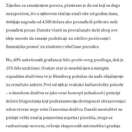
Zajedno sa smanjenjem poreza, planirano je da oni koji su dugo
nezaposleni, što u njihovom slučaju znači više od godinu dana,
dobijaju nagradu od 4.500 dolara ako pronađu ili prihvate neki
ponuđeni posao. Danske vlasti su proračunale da bi zbog ove
ideje morale da smanje podsticaje za održivo poslovanje i
finansijsku pomoć za studente i višečlane porodice.
No, 60% anketiranih građana je bilo protiv ovog predloga, dok je
15% bilo uzdržano. Ovakav stav je neuobičajen u mnogim
zapadnim društvima te je Blumberg pokušao da nađe objašnjenje
za rezultate ankete. Prvi od njih je svakako kulturološke prirode
– u danskom društvu se jako cene koncept jednakosti i principi
države blagostanja koji podrazumevaju dostupnost obrazovanja i
zdravstvene nege svim članovima društva. Danski mentalitet ne
pridaje veliki značaj pojmovima uspeha i prestiža, stoga se
razbacivanje novcem, voženje skupocenih automobila i gradnja