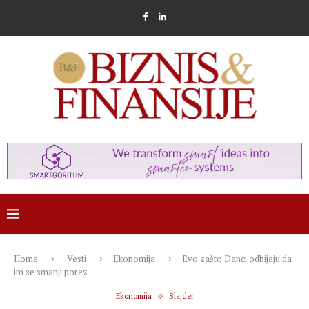
Home
Vesti
Ekonomija
Evo zašto Danci odbijaju da
im se smanji porez
Ekonomija
Slajder