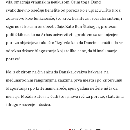
vila, smatraju vrhunskim neukusom. Osim toga, Danci
svakodnevno osećaju benefite od poreza koje uplaćuju, što kroz
zdravstvo koje funkcioniše, što kroz kvalitetan socijalni sistem, i
sigurnost koju im on obezbeđuje. Zato Run Štubager, profesor
političkih nauka na Arhus univerzitetu, problem sa smanjenjem
poreza objašnjava tako što “izgleda kao da Dancima tražite da se
odreknu države blagostanja koju toliko cene, da bi imali manje
poreze”.
No, s obzirom na činjenicu da Danska, ovakva kakva je, na
međunarodnim rangiranjima zauzima prva mesta i po kriterijumu
blagostanja i po kriterijumu sreće, njeni gađani ne žele ništa da
menjaju. Možda zato i ne čudi što njihova reč za poreze, skat, tima
i drugo značenje – dušica.