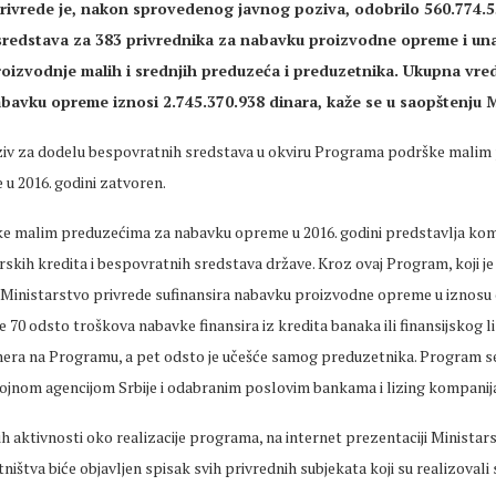
rivrede je, nakon sprovedenog javnog poziva, odobrilo 560.774.5
sredstava za 383 privrednika za nabavku proizvodne opreme i un
roizvodnje malih i srednjih preduzeća i preduzetnika. Ukupna vre
nabavku opreme iznosi 2.745.370.938 dinara, kaže se u saopštenju M
oziv za dodelu bespovratnih sredstava u okviru Programa podrške malim
u 2016. godini zatvoren.
 malim preduzećima za nabavku opreme u 2016. godini predstavlja kom
skih kredita i bespovratnih sredstava države. Kroz ovaj Program, koji j
 Ministarstvo privrede sufinansira nabavku proizvodne opreme u iznosu
e 70 odsto troškova nabavke finansira iz kredita banaka ili finansijskog li
era na Programu, a pet odsto je učešće samog preduzetnika. Program se 
vojnom agencijom Srbije i odabranim poslovim bankama i lizing kompani
h aktivnosti oko realizacije programa, na internet prezentaciji Ministars
ištva biće objavljen spisak svih privrednih subjekata koji su realizovali