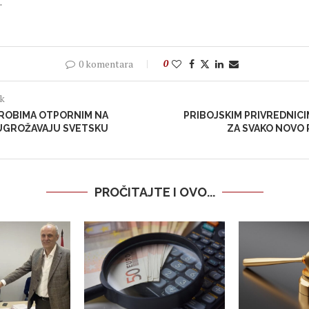
.
0 komentara
0
ak
KROBIMA OTPORNIM NA
PRIBOJSKIM PRIVREDNICI
 UGROŽAVAJU SVETSKU
ZA SVAKO NOVO
PROČITAJTE I OVO...