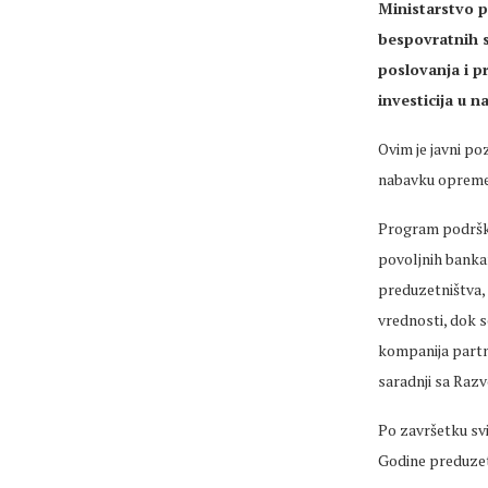
Ministarstvo p
bespovratnih 
poslovanja i p
investicija u 
Ovim je javni p
nabavku opreme 
Program podrške
povoljnih bankar
preduzetništva,
vrednosti, dok s
kompanija partn
saradnji sa Raz
Po završetku svi
Godine preduzetn