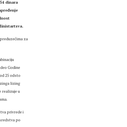
54 dinara
apređenje
dnost
inistartsva.
 preduzećima za
binaciju
e deo Godine
 od 25 odsto
zinga lizing
realizuje u
jama.
tva privrede i
 sredstva po