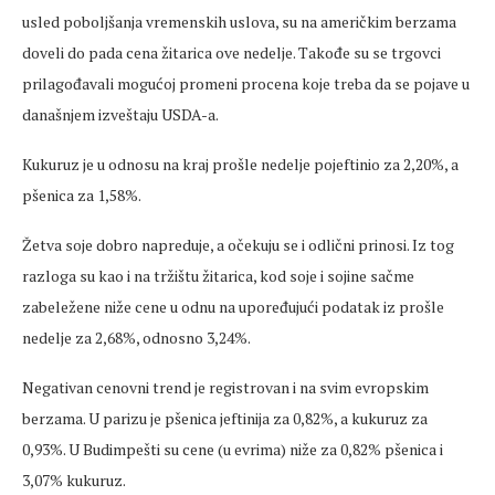
usled poboljšanja vremenskih uslova, su na američkim berzama
doveli do pada cena žitarica ove nedelje. Takođe su se trgovci
prilagođavali mogućoj promeni procena koje treba da se pojave u
današnjem izveštaju USDA-a.
Kukuruz je u odnosu na kraj prošle nedelje pojeftinio za 2,20%, a
pšenica za 1,58%.
Žetva soje dobro napreduje, a očekuju se i odlični prinosi. Iz tog
razloga su kao i na tržištu žitarica, kod soje i sojine sačme
zabeležene niže cene u odnu na upoređujući podatak iz prošle
nedelje za 2,68%, odnosno 3,24%.
Negativan cenovni trend je registrovan i na svim evropskim
berzama. U parizu je pšenica jeftinija za 0,82%, a kukuruz za
0,93%. U Budimpešti su cene (u evrima) niže za 0,82% pšenica i
3,07% kukuruz.