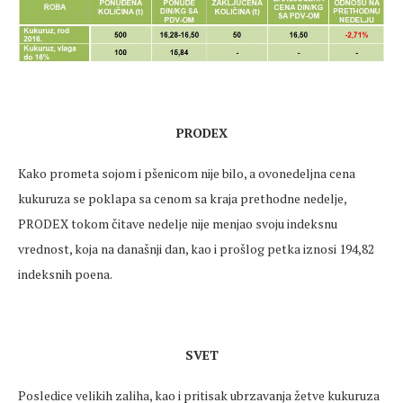
PRODEX
Kako prometa sojom i pšenicom nije bilo, a ovonedeljna cena
kukuruza se poklapa sa cenom sa kraja prethodne nedelje,
PRODEX tokom čitave nedelje nije menjao svoju indeksnu
vrednost, koja na današnji dan, kao i prošlog petka iznosi 194,82
indeksnih poena.
SVET
Posledice velikih zaliha, kao i pritisak ubrzavanja žetve kukuruza