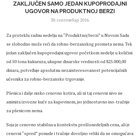
ZAKLJUČEN SAMO JEDAN KUPOPRODAJNI
UGOVOR NA PRODUKTNOJ BERZI
30. септембар 2016.
Za proteklu radnu nedelju na “Produktnoj berzi” u Novom Sadu
se slobodno može reći da robno-berzanskog prometa nema. Tek
jedan zaključen kupoprodajni ugovor početkom nedelje u količini
od 50 tona kukuruza, ukupne dinarske vrednosti od 825.000,00
dinara, potvrđuje apsolutnu nezainteresovanost potencijalnih
učesnika za robno-berzansko trgovanje.
Pšenica i dalje nisko cenovno kotira, ali ni taj cenovni nivo ne
animira izvozne kuće za kupovinom, jer jednostavno ino-tražnje
za pšenicom nema.
Soja je cenovno stabilna u kontekstu prošlonedeljnih cena, ali je
cenovni “spred” ponude i tražnje dovoljno veliki da ne omogućava