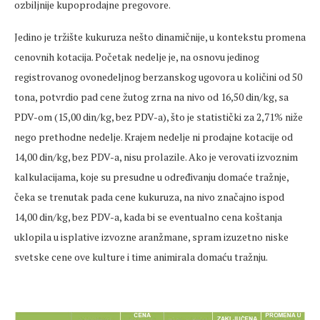
ozbiljnije kupoprodajne pregovore.
Jedino je tržište kukuruza nešto dinamičnije, u kontekstu promena
cenovnih kotacija. Početak nedelje je, na osnovu jedinog
registrovanog ovonedeljnog berzanskog ugovora u količini od 50
tona, potvrdio pad cene žutog zrna na nivo od 16,50 din/kg, sa
PDV-om (15,00 din/kg, bez PDV-a), što je statistički za 2,71% niže
nego prethodne nedelje. Krajem nedelje ni prodajne kotacije od
14,00 din/kg, bez PDV-a, nisu prolazile. Ako je verovati izvoznim
kalkulacijama, koje su presudne u određivanju domaće tražnje,
čeka se trenutak pada cene kukuruza, na nivo značajno ispod
14,00 din/kg, bez PDV-a, kada bi se eventualno cena koštanja
uklopila u isplative izvozne aranžmane, spram izuzetno niske
svetske cene ove kulture i time animirala domaću tražnju.