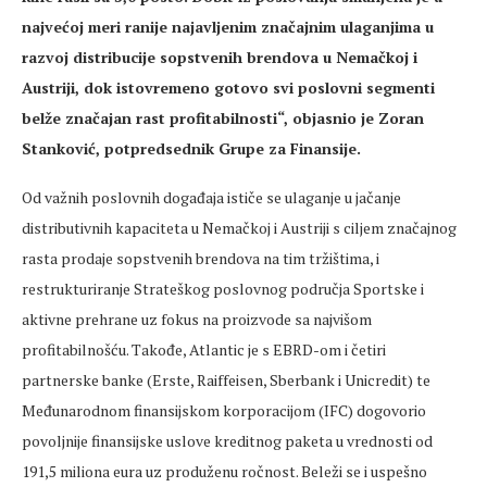
najvećoj meri ranije najavljenim značajnim ulaganjima u
razvoj distribucije sopstvenih brendova u Nemačkoj i
Austriji, dok istovremeno gotovo svi poslovni segmenti
belže značajan rast profitabilnosti“, objasnio je Zoran
Stanković, potpredsednik Grupe za Finansije.
Od važnih poslovnih događaja ističe se ulaganje u jačanje
distributivnih kapaciteta u Nemačkoj i Austriji s ciljem značajnog
rasta prodaje sopstvenih brendova na tim tržištima, i
restrukturiranje Strateškog poslovnog područja Sportske i
aktivne prehrane uz fokus na proizvode sa najvišom
profitabilnošću. Takođe, Atlantic je s EBRD-om i četiri
partnerske banke (Erste, Raiffeisen, Sberbank i Unicredit) te
Međunarodnom finansijskom korporacijom (IFC) dogovorio
povoljnije finansijske uslove kreditnog paketa u vrednosti od
191,5 miliona eura uz produženu ročnost. Beleži se i uspešno