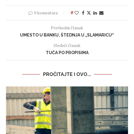
0 komentara
0
Prethodni članak
UMESTO U BANKU, ŠTEDNJA U „SLAMARICU“
Sledeći članak
TUČA PO PROPISIMA
PROČITAJTE I OVO...