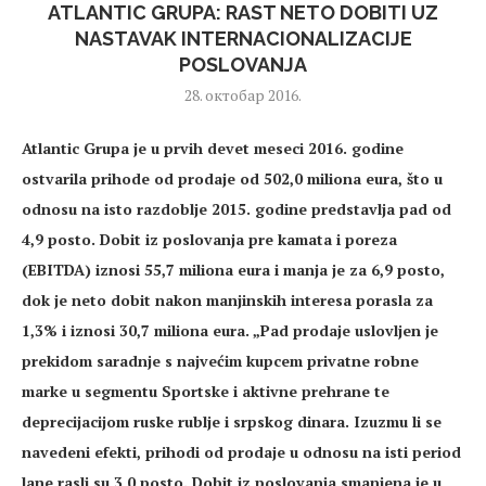
ATLANTIC GRUPA: RAST NETO DOBITI UZ
NASTAVAK INTERNACIONALIZACIJE
POSLOVANJA
28. октобар 2016.
Atlantic Grupa je u prvih devet meseci 2016. godine
ostvarila prihode od prodaje od 502,0 miliona eura, što u
odnosu na isto razdoblje 2015. godine predstavlja pad od
4,9 posto. Dobit iz poslovanja pre kamata i poreza
(EBITDA) iznosi 55,7 miliona eura i manja je za 6,9 posto,
dok je neto dobit nakon manjinskih interesa porasla za
1,3% i iznosi 30,7 miliona eura. „Pad prodaje uslovljen je
prekidom saradnje s najvećim kupcem privatne robne
marke u segmentu Sportske i aktivne prehrane te
deprecijacijom ruske rublje i srpskog dinara. Izuzmu li se
navedeni efekti, prihodi od prodaje u odnosu na isti period
lane rasli su 3,0 posto. Dobit iz poslovanja smanjena je u