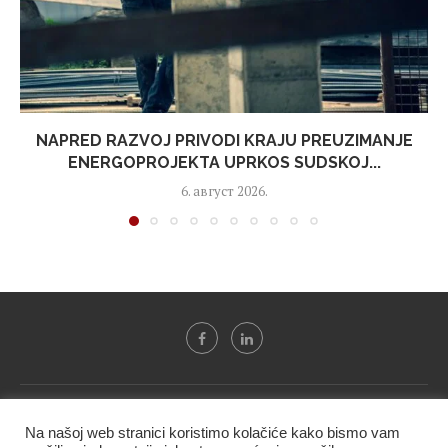
NAPRED RAZVOJ PRIVODI KRAJU PREUZIMANJE
ENERGOPROJEKTA UPRKOS SUDSKOJ...
6. август 2026.
Svi tekstovi sa portala "Biznis i finansije" su u vlasništvu "NIP
Na našoj web stranici koristimo kolačiće kako bismo vam
BIF PRESS doo" i ne smeju se presnositi niti koristiti, delimično