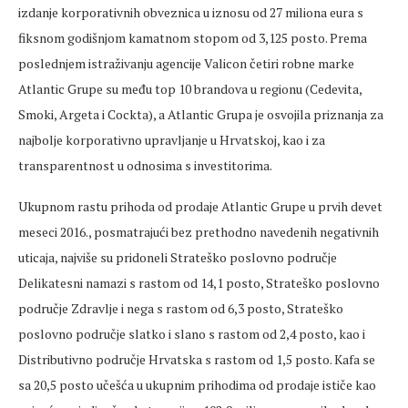
izdanje korporativnih obveznica u iznosu od 27 miliona eura s
fiksnom godišnjom kamatnom stopom od 3,125 posto. Prema
poslednjem istraživanju agencije Valicon četiri robne marke
Atlantic Grupe su među top 10 brandova u regionu (Cedevita,
Smoki, Argeta i Cockta), a Atlantic Grupa je osvojila priznanja za
najbolje korporativno upravljanje u Hrvatskoj, kao i za
transparentnost u odnosima s investitorima.
Ukupnom rastu prihoda od prodaje Atlantic Grupe u prvih devet
meseci 2016., posmatrajući bez prethodno navedenih negativnih
uticaja, najviše su pridoneli Strateško poslovno područje
Delikatesni namazi s rastom od 14,1 posto, Strateško poslovno
područje Zdravlje i nega s rastom od 6,3 posto, Strateško
poslovno područje slatko i slano s rastom od 2,4 posto, kao i
Distributivno područje Hrvatska s rastom od 1,5 posto. Kafa se
sa 20,5 posto učešća u ukupnim prihodima od prodaje ističe kao