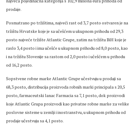
najveća pojedinačna kategorija s 102,9 miliona eura prihoda od
prodaje.
Posmatrano po tržištima, najveći rast od 3,7 posto ostvaren je na
tržištu Hrvatske koje je sa učešćem u ukupnom prihodu od 29,3
posto najveće tržište Atlantic Grupe, zatim na tržištu BiH koje je
raslo 3,4 posto i ima učešće u ukupnom prihodu od 8,0 posto, kao
i na tržištu Slovenije sa rastom od 2,0 posto i učešćem u prihodu
od 16,2 posto.
Sopstvene robne marke Atlantic Grupe učestvuju u prodaji sa
68,3 posto, distribucija proizvoda robnih marki principala s 20,5
posto, farmaceutski lanac Farmacia sa 7,1 posto, dok proizvodi
koje Atlantic Grupa proizvodi kao privatne robne marke za velike
poslovne sisteme u zemlji i inostranstvu, u ukupnom prihodu od
prodaje učestvuju sa 4,1 posto.