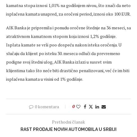
kamatna stopa iznosi 1,01% na godišnjem nivou, što znači da neto
isplaćena kamata unapred, za oročeni period, iznosi oko 100 EUR.
AIK Banka je pripremila i ponudu oročene štednje na 36 meseci, sa
atraktivnom kamatnom stopom koja iznosi 1,2% godišnje.
Isplata kamate se vrši poo dospeću nakon isteka oročenja. U
slučaju da klijent po isteku 30. meseca odluči da prevremeno
podigne svoj štedni ulog, AIK Banka izlazi u susret svim
klijentima tako što neće biti drastično penalizovani, već će im biti
isplaćena kamata u visini od 1% godišnje.
0 komentara
0
Prethodni članak
RAST PRODAJE NOVIH AUTOMOBILA U SRBIJI