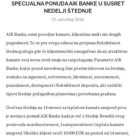
SPECIJALNA PONUDA AIK BANKE U SUSRET
NEDELJI ŠTEDNJE
31. октобар 2016.
AIK Banka, osim povoljne kamate, klijentima nudi i niz drugih
pogodnosti. To se pre svega odnosi na potpunu fleksibilnost
štednog uloga gde će klijentima biti omogućeno da uz atraktivne
kamate svoj novac uvek imaju na raspolaganju. Parametri AIK
Banke, koji je pored navedenog čine pravim izborom za štednju,
svakako su sigurnost, solventnost, likvidnost, savremenost,
pouzdanost, dostupnost i fleksibilnost depozita, ali i različiti
tipovi štednje prilagođeni planovima i potrebama građana.
Oročena štednja na 14 meseci sa isplatom kamate unapred prva
je novina u ponudi AIK Banke kada je reč o štednji. Benefiti ovog
proizvoda su jednostavnost, transparentnost i isplata kamate
unapred. Ukoliko klijent oroči 10.000 EUR na period od 14 meseci,