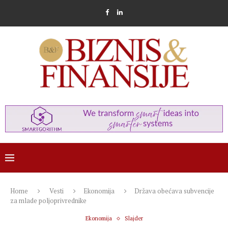
Home
Vesti
Ekonomija
Država obećava subvencije
za mlade poljoprivrednike
Ekonomija
Slajder