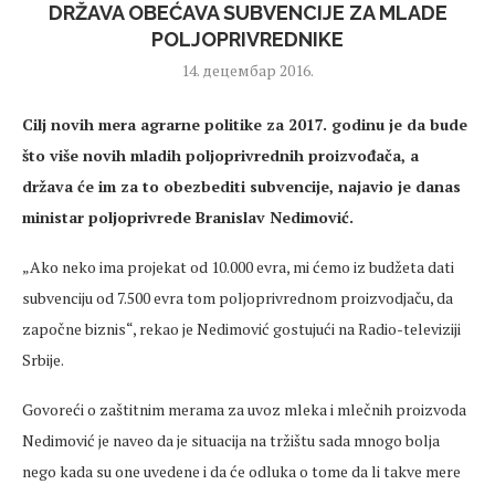
DRŽAVA OBEĆAVA SUBVENCIJE ZA MLADE
POLJOPRIVREDNIKE
14. децембар 2016.
Cilj novih mera agrarne politike za 2017. godinu je da bude
što više novih mladih poljoprivrednih proizvođača, a
država će im za to obezbediti subvencije, najavio je danas
ministar poljoprivrede Branislav Nedimović.
„Ako neko ima projekat od 10.000 evra, mi ćemo iz budžeta dati
subvenciju od 7.500 evra tom poljoprivrednom proizvodjaču, da
započne biznis“, rekao je Nedimović gostujući na Radio-televiziji
Srbije.
Govoreći o zaštitnim merama za uvoz mleka i mlečnih proizvoda
Nedimović je naveo da je situacija na tržištu sada mnogo bolja
nego kada su one uvedene i da će odluka o tome da li takve mere