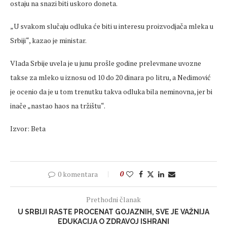
ostaju na snazi biti uskoro doneta.
„U svakom slučaju odluka će biti u interesu proizvodjača mleka u
Srbiji“, kazao je ministar.
Vlada Srbije uvela je u junu prošle godine prelevmane uvozne
takse za mleko u iznosu od 10 do 20 dinara po litru, a Nedimović
je ocenio da je u tom trenutku takva odluka bila neminovna, jer bi
inače „nastao haos na tržištu“.
Izvor: Beta
0 komentara
0
Prethodni članak
U SRBIJI RASTE PROCENAT GOJAZNIH, SVE JE VAŽNIJA
EDUKACIJA O ZDRAVOJ ISHRANI