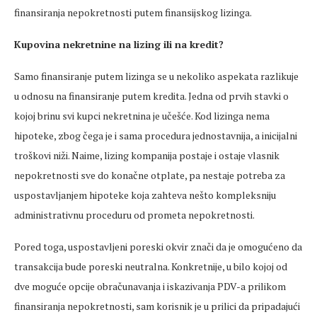
finansiranja nepokretnosti putem finansijskog lizinga.
Kupovina nekretnine na lizing ili na kredit?
Samo finansiranje putem lizinga se u nekoliko aspekata razlikuje
u odnosu na finansiranje putem kredita. Jedna od prvih stavki o
kojoj brinu svi kupci nekretnina je učešće. Kod lizinga nema
hipoteke, zbog čega je i sama procedura jednostavnija, a inicijalni
troškovi niži. Naime, lizing kompanija postaje i ostaje vlasnik
nepokretnosti sve do konačne otplate, pa nestaje potreba za
uspostavljanjem hipoteke koja zahteva nešto kompleksniju
administrativnu proceduru od prometa nepokretnosti.
Pored toga, uspostavljeni poreski okvir znači da je omogućeno da
transakcija bude poreski neutralna. Konkretnije, u bilo kojoj od
dve moguće opcije obračunavanja i iskazivanja PDV-a prilikom
finansiranja nepokretnosti, sam korisnik je u prilici da pripadajući