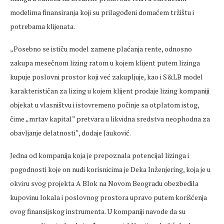
modelima finansiranja koji su prilagođeni domaćem tržištu i
potrebama klijenata.
„Posebno se ističu model zamene plaćanja rente, odnosno
zakupa mesečnom lizing ratom u kojem klijent putem lizinga
kupuje poslovni prostor koji već zakupljuje, kao i S&LB model
karakterističan za lizing u kojem klijent prodaje lizing kompaniji
objekat u vlasništvu i istovremeno počinje sa otplatom istog,
čime „mrtav kapital“ pretvara u likvidna sredstva neophodna za
obavljanje delatnosti“, dodaje Jauković.
Jedna od kompanija koja je prepoznala potencijal lizinga i
pogodnosti koje on nudi korisnicima je Deka Inženjering, koja je u
okviru svog projekta A Blok na Novom Beogradu obezbedila
kupovinu lokala i poslovnog prostora upravo putem korišćenja
ovog finansijskog instrumenta. U kompaniji navode da su