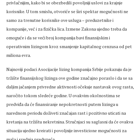
privlačnijim, kako bi se obezbedili povoljniji uslovi za krajnje
korisnike. U tom smislu, otvoriće se širi spektar mogućnosti ne
samo za trenutne korisnike ove usluga – preduzetnike i
kompanije, već i za fizička lica. Izmene Zakona ujedno treba da
omoguće i da se veći broj kompanija bavi finansijskim i
operativnim lizingom kroz smanjenje kapitalnog cenzusa od pet
miliona evra.
Najnoviji podaci Asocijacije lizing kompanija Srbije pokazuju da je
tržište finansijskog lizinga ove godine značajno poraslo i da se sa
daljim jačanjem privredne aktivnosti očekuje nastavak ovog rasta,
naročito tokom sledeće godine. U ovakvim okolnostima se
predviđa da će finansiranje nepokretnosti putem lizinga u
narednom periodu doživeti značajan rast i pozitivno uticati na
kretanja na tržištu nekretnina. Stručnjaci su saglasni da će ovakva
situacija ujedno kreirati i povoljnije investicione mogućnosti za
mala i srednja preduzeća.