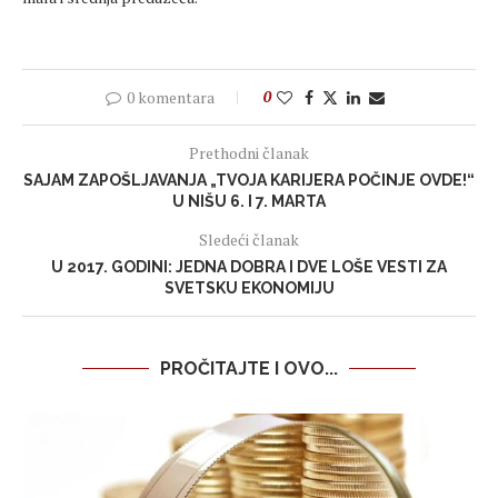
0 komentara
0
Prethodni članak
SAJAM ZAPOŠLJAVANJA „TVOJA KARIJERA POČINJE OVDE!“
U NIŠU 6. I 7. MARTA
Sledeći članak
U 2017. GODINI: JEDNA DOBRA I DVE LOŠE VESTI ZA
SVETSKU EKONOMIJU
PROČITAJTE I OVO...