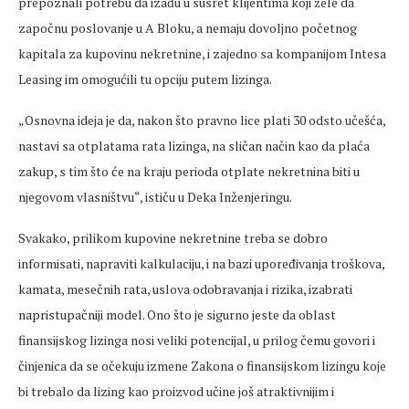
prepoznali potrebu da izađu u susret klijentima koji žele da
započnu poslovanje u A Bloku, a nemaju dovoljno početnog
kapitala za kupovinu nekretnine, i zajedno sa kompanijom Intesa
Leasing im omogućili tu opciju putem lizinga.
„Osnovna ideja je da, nakon što pravno lice plati 30 odsto učešća,
nastavi sa otplatama rata lizinga, na sličan način kao da plaća
zakup, s tim što će na kraju perioda otplate nekretnina biti u
njegovom vlasništvu“, ističu u Deka Inženjeringu.
Svakako, prilikom kupovine nekretnine treba se dobro
informisati, napraviti kalkulaciju, i na bazi upoređivanja troškova,
kamata, mesečnih rata, uslova odobravanja i rizika, izabrati
napristupačniji model. Ono što je sigurno jeste da oblast
finansijskog lizinga nosi veliki potencijal, u prilog čemu govori i
činjenica da se očekuju izmene Zakona o finansijskom lizingu koje
bi trebalo da lizing kao proizvod učine još atraktivnijim i