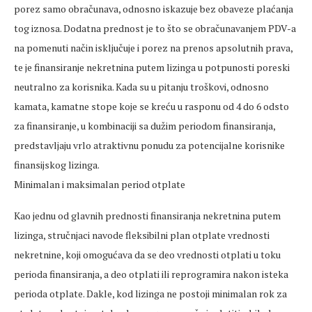
porez samo obračunava, odnosno iskazuje bez obaveze plaćanja
tog iznosa. Dodatna prednost je to što se obračunavanjem PDV-a
na pomenuti način isključuje i porez na prenos apsolutnih prava,
te je finansiranje nekretnina putem lizinga u potpunosti poreski
neutralno za korisnika. Kada su u pitanju troškovi, odnosno
kamata, kamatne stope koje se kreću u rasponu od 4 do 6 odsto
za finansiranje, u kombinaciji sa dužim periodom finansiranja,
predstavljaju vrlo atraktivnu ponudu za potencijalne korisnike
finansijskog lizinga.
Minimalan i maksimalan period otplate
Kao jednu od glavnih prednosti finansiranja nekretnina putem
lizinga, stručnjaci navode fleksibilni plan otplate vrednosti
nekretnine, koji omogućava da se deo vrednosti otplati u toku
perioda finansiranja, a deo otplati ili reprogramira nakon isteka
perioda otplate. Dakle, kod lizinga ne postoji minimalan rok za