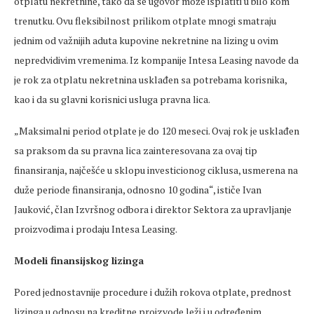
otplatu nekretnine, tako da se ugovor može isplatiti u bilo kom
trenutku. Ovu fleksibilnost prilikom otplate mnogi smatraju
jednim od važnijih aduta kupovine nekretnine na lizing u ovim
nepredvidivim vremenima. Iz kompanije Intesa Leasing navode da
je rok za otplatu nekretnina usklađen sa potrebama korisnika,
kao i da su glavni korisnici usluga pravna lica.
„Maksimalni period otplate je do 120 meseci. Ovaj rok je usklađen
sa praksom da su pravna lica zainteresovana za ovaj tip
finansiranja, najčešće u sklopu investicionog ciklusa, usmerena na
duže periode finansiranja, odnosno 10 godina“, ističe Ivan
Jauković, član Izvršnog odbora i direktor Sektora za upravljanje
proizvodima i prodaju Intesa Leasing.
Modeli finansijskog lizinga
Pored jednostavnije procedure i dužih rokova otplate, prednost
lizinga u odnosu na kreditne proizvode leži i u određenim