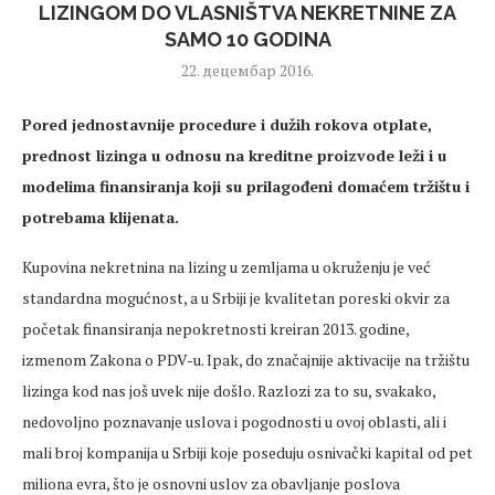
LIZINGOM DO VLASNIŠTVA NEKRETNINE ZA
SAMO 10 GODINA
22. децембар 2016.
Pored jednostavnije procedure i dužih rokova otplate,
prednost lizinga u odnosu na kreditne proizvode leži i u
modelima finansiranja koji su prilagođeni domaćem tržištu i
potrebama klijenata.
Kupovina nekretnina na lizing u zemljama u okruženju je već
standardna mogućnost, a u Srbiji je kvalitetan poreski okvir za
početak finansiranja nepokretnosti kreiran 2013. godine,
izmenom Zakona o PDV-u. Ipak, do značajnije aktivacije na tržištu
lizinga kod nas još uvek nije došlo. Razlozi za to su, svakako,
nedovoljno poznavanje uslova i pogodnosti u ovoj oblasti, ali i
mali broj kompanija u Srbiji koje poseduju osnivački kapital od pet
miliona evra, što je osnovni uslov za obavljanje poslova