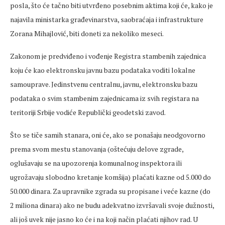
posla, što će tačno biti utvrđeno posebnim aktima koji će, kako je
najavila ministarka građevinarstva, saobraćaja i infrastrukture
Zorana Mihajlović, biti doneti za nekoliko meseci.
Zakonom je predviđeno i vođenje Registra stambenih zajednica
koju će kao elektronsku javnu bazu podataka voditi lokalne
samouprave. Jedinstvenu centralnu, javnu, elektronsku bazu
podataka o svim stambenim zajednicama iz svih registara na
teritoriji Srbije vodiće Republički geodetski zavod.
Što se tiče samih stanara, oni će, ako se ponašaju neodgovorno
prema svom mestu stanovanja (oštećuju delove zgrade,
oglušavaju se na upozorenja komunalnog inspektora ili
ugrožavaju slobodno kretanje komšija) plaćati kazne od 5.000 do
50.000 dinara. Za upravnike zgrada su propisane i veće kazne (do
2 miliona dinara) ako ne budu adekvatno izvršavali svoje dužnosti,
ali još uvek nije jasno ko će i na koji način plaćati njihov rad. U