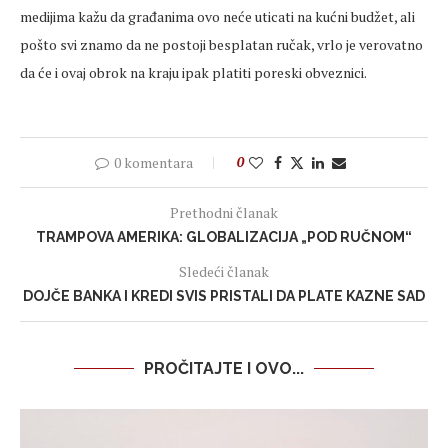
medijima kažu da građanima ovo neće uticati na kućni budžet, ali
pošto svi znamo da ne postoji besplatan ručak, vrlo je verovatno
da će i ovaj obrok na kraju ipak platiti poreski obveznici.
0 komentara
0
Prethodni članak
TRAMPOVA AMERIKA: GLOBALIZACIJA „POD RUČNOM“
Sledeći članak
DOJČE BANKA I KREDI SVIS PRISTALI DA PLATE KAZNE SAD
PROČITAJTE I OVO...