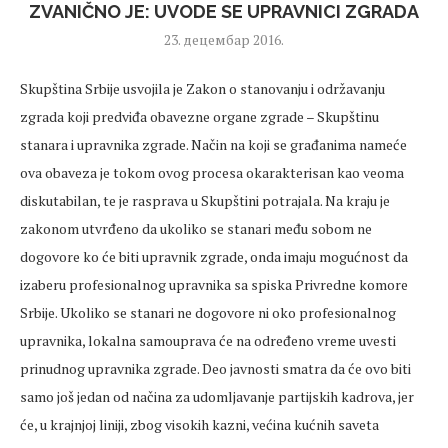
ZVANIČNO JE: UVODE SE UPRAVNICI ZGRADA
23. децембар 2016.
Skupština Srbije usvojila je Zakon o stanovanju i održavanju
zgrada koji predviđa obavezne organe zgrade – Skupštinu
stanara i upravnika zgrade. Način na koji se građanima nameće
ova obaveza je tokom ovog procesa okarakterisan kao veoma
diskutabilan, te je rasprava u Skupštini potrajala. Na kraju je
zakonom utvrđeno da ukoliko se stanari među sobom ne
dogovore ko će biti upravnik zgrade, onda imaju mogućnost da
izaberu profesionalnog upravnika sa spiska Privredne komore
Srbije. Ukoliko se stanari ne dogovore ni oko profesionalnog
upravnika, lokalna samouprava će na određeno vreme uvesti
prinudnog upravnika zgrade. Deo javnosti smatra da će ovo biti
samo još jedan od načina za udomljavanje partijskih kadrova, jer
će, u krajnjoj liniji, zbog visokih kazni, većina kućnih saveta