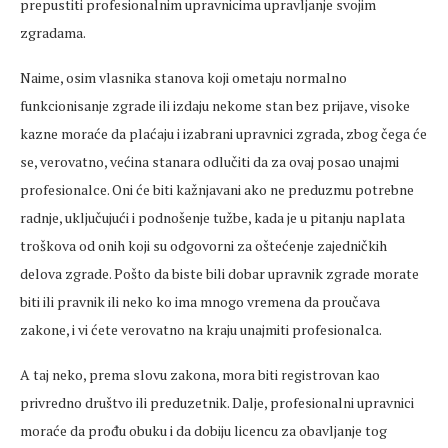
prepustiti profesionalnim upravnicima upravljanje svojim
zgradama.
Naime, osim vlasnika stanova koji ometaju normalno
funkcionisanje zgrade ili izdaju nekome stan bez prijave, visoke
kazne moraće da plaćaju i izabrani upravnici zgrada, zbog čega će
se, verovatno, većina stanara odlučiti da za ovaj posao unajmi
profesionalce. Oni će biti kažnjavani ako ne preduzmu potrebne
radnje, uključujući i podnošenje tužbe, kada je u pitanju naplata
troškova od onih koji su odgovorni za oštećenje zajedničkih
delova zgrade. Pošto da biste bili dobar upravnik zgrade morate
biti ili pravnik ili neko ko ima mnogo vremena da proučava
zakone, i vi ćete verovatno na kraju unajmiti profesionalca.
A taj neko, prema slovu zakona, mora biti registrovan kao
privredno društvo ili preduzetnik. Dalje, profesionalni upravnici
moraće da prođu obuku i da dobiju licencu za obavljanje tog