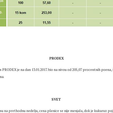
PRODEX
 PRODEX je na dan 13.01.2017. bio na nivou od 205,07 procentnih poena, 
na.
SVET
u na prethodnu nedelju, cena pšenice se nije menjala, dok je kukuruz poj