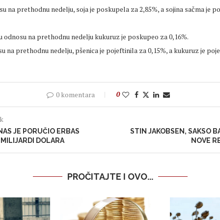
u na prethodnu nedelju, soja je poskupela za 2,85%, a sojina sačma je p
 u odnosu na prethodnu nedelju kukuruz je poskupeo za 0,16%.
u na prethodnu nedelju, pšenica je pojeftinila za 0,15%, a kukuruz je poje
0 komentara
0
ak
INAS JE PORUČIO ERBAS
STIN JAKOBSEN, SAKSO BA
 MILIJARDI DOLARA
NOVE RE
PROČITAJTE I OVO...