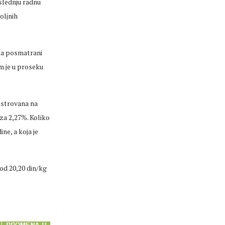
oslednju radnu
oljnih
 za posmatrani
am je u proseku
istrovana na
za 2,27%. Koliko
ne, a koja je
od 20,20 din/kg