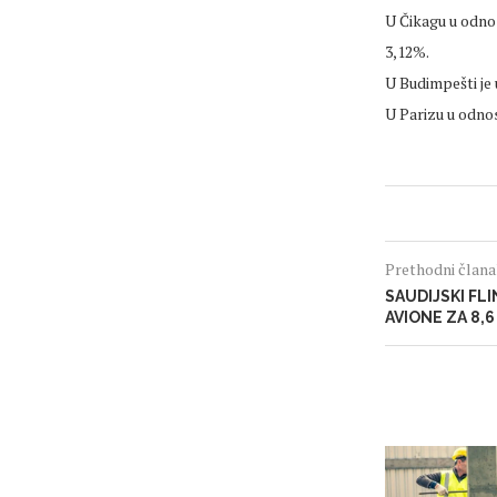
U Čikagu u odnos
3,12%.
U Budimpešti je
U Parizu u odnos
Prethodni član
SAUDIJSKI FL
AVIONE ZA 8,6