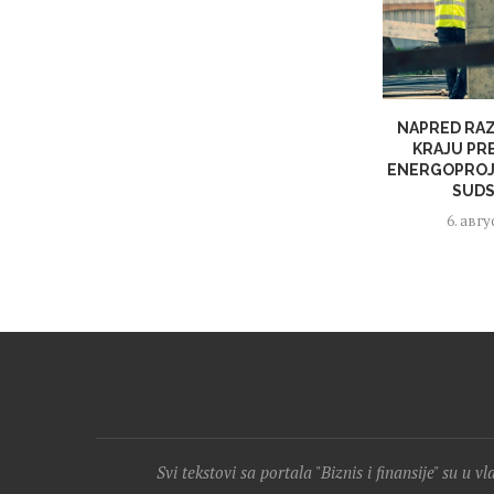
NAPRED RAZ
KRAJU PR
ENERGOPROJ
SUDS
6. авгу
Svi tekstovi sa portala "Biznis i finansije" su u v