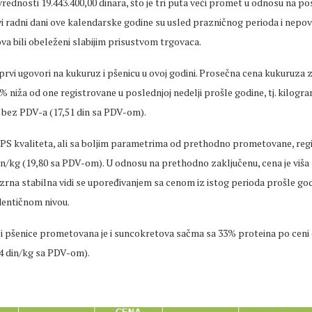
 vrednosti 19.443.400,00 dinara, što je tri puta veći promet u odnosu na p
vi radni dani ove kalendarske godine su usled prazničnog perioda i nepov
a bili obeleženi slabijim prisustvom trgovaca.
prvi ugovori na kukuruz i pšenicu u ovoj godini. Prosečna cena kukuruza
3% niža od one registrovane u poslednjoj nedelji prošle godine, tj. kilogr
n bez PDV-a (17,51 din sa PDV-om).
PS kvaliteta, ali sa boljim parametrima od prethodno prometovane, reg
in/kg (19,80 sa PDV-om). U odnosu na prethodno zaključenu, cena je viša 
zrna stabilna vidi se upoređivanjem sa cenom iz istog perioda prošle godi
dentičnom nivou.
i pšenice prometovana je i suncokretova sačma sa 33% proteina po ceni 
4 din/kg sa PDV-om).