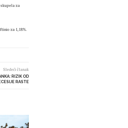
oskupela za
ftinio za 1,18%.
Sledeći članak
NKA: RIZIK OD
CESIJE RASTE