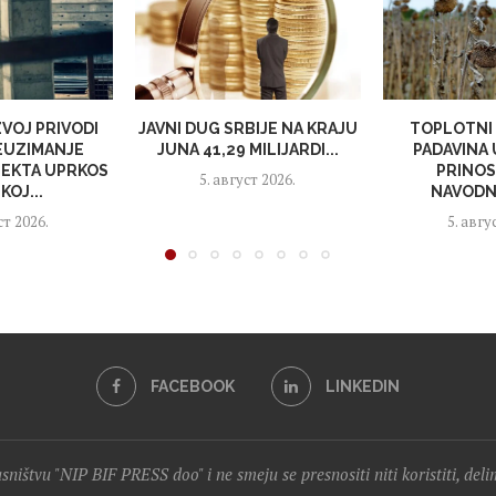
VOJ PRIVODI
JAVNI DUG SRBIJE NA KRAJU
TOPLOTNI 
EUZIMANJE
JUNA 41,29 MILIJARDI...
PADAVINA
EKTA UPRKOS
PRINOS
5. август 2026.
KOJ...
NAVODNJ
ст 2026.
5. авгу
FACEBOOK
LINKEDIN
lasništvu "NIP BIF PRESS doo" i ne smeju se presnositi niti koristiti, del