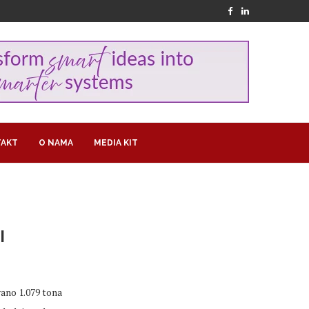
AKT
O NAMA
MEDIA KIT
I
vano 1.079 tona