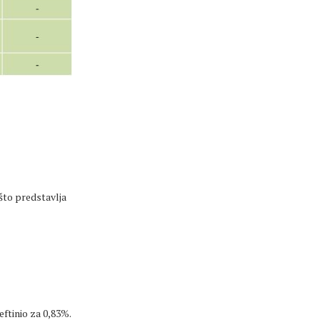
što predstavlja
eftinio za 0,83%.