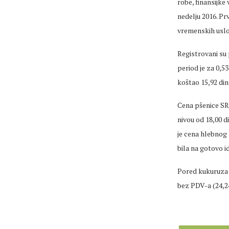
robe, finansijke
nedelju 2016. Pr
vremenskih uslov
Registrovani su 
period je za 0,5
koštao 15,92 di
Cena pšenice SR
nivou od 18,00 d
je cena hlebnog 
bila na gotovo i
Pored kukuruza 
bez PDV-a (24,2