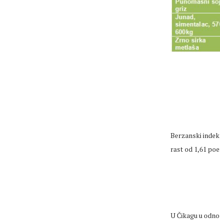
Berzanski indeks
rast od 1,61 poe
U Čikagu u odnos