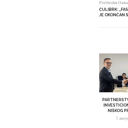
Prethodni član
ĆULIBRK: „FA
JE OKONČAN 
PARTNERST
INVESTICIO
NIŠKOG 
7. авгу