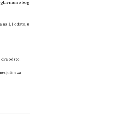
, uglavnom zbog
a na 1,1 odsto, u
d dva odsto.
 medjutim za