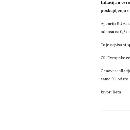
Inflacija u ev
poskupljenja e
Agencija EU za s
odnosu na 0,6 o
To je najviša sto
Cilj Evropske ce
Osnovna inflacij
samo 0,1 odsto, 
Izvor: Beta