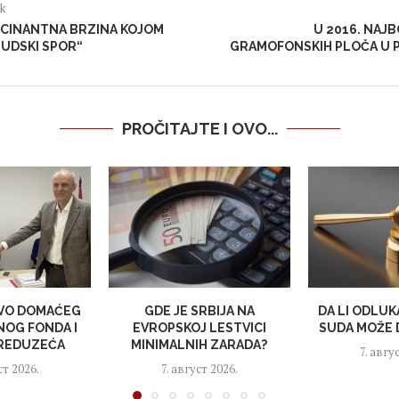
ak
SCINANTNA BRZINA KOJOM
U 2016. NAJ
SUDSKI SPOR“
GRAMOFONSKIH PLOČA U P
PROČITAJTE I OVO...
VO DOMAĆEG
GDE JE SRBIJA NA
DA LI ODLU
NOG FONDA I
EVROPSKOJ LESTVICI
SUDA MOŽE D
PREDUZEĆA
MINIMALNIH ZARADA?
7. авгу
ст 2026.
7. август 2026.