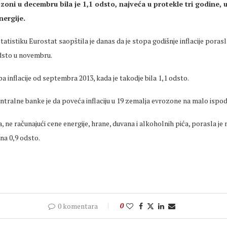
rozoni u decembru bila je 1,1 odsto, najveća u protekle tri godine
nergije.
tatistiku Eurostat saopštila je danas da je stopa godišnje inflacije porasl
dsto u novembru.
pa inflacije od septembra 2013, kada je takodje bila 1,1 odsto.
ntralne banke je da poveća inflaciju u 19 zemalja evrozone na malo ispo
a, ne računajući cene energije, hrane, duvana i alkoholnih pića, porasla je
na 0,9 odsto.
0 komentara
0