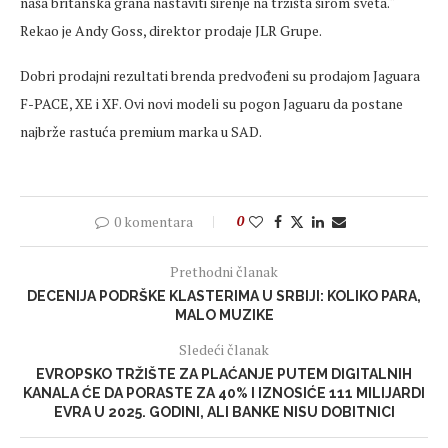
naša britanska grana nastaviti širenje na tržišta širom sveta.“
Rekao je Andy Goss, direktor prodaje JLR Grupe.
Dobri prodajni rezultati brenda predvođeni su prodajom Jaguara
F-PACE, XE i XF. Ovi novi modeli su pogon Jaguaru da postane
najbrže rastuća premium marka u SAD.
0 komentara
0
Prethodni članak
DECENIJA PODRŠKE KLASTERIMA U SRBIJI: KOLIKO PARA,
MALO MUZIKE
Sledeći članak
EVROPSKO TRŽIŠTE ZA PLAĆANJE PUTEM DIGITALNIH
KANALA ĆE DA PORASTE ZA 40% I IZNOSIĆE 111 MILIJARDI
EVRA U 2025. GODINI, ALI BANKE NISU DOBITNICI