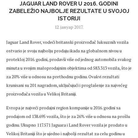
JAGUAR LAND ROVER U 2016. GODINI
ZABELEŽIO NAJBOLJE REZULTATE U SVOJOJ
ISTORIJI
12. јануар 2017.
Jaguar Land Rover, vodeći britanski proizvođač luksuznih vozila
ostvario je svoju najbolju prodaju ikada na globalnom nivou u
protekloj 2016. godini, prodavši više od jednog automobila svakog
minuta u svojim maloprodajnim objektima od 583.313 vozila, što je
za 20% više u odnosu na prethodnu godinu. Ovakvi rezultati
krunisani su 201 nagradom, uključujući i proglašenje za najvećeg
proizvođača vozila u Velikoj Britaniji.
Evropa je najveći prodajni region kompanije u 2016. godini sa
prodajom od 138.695 vozila, što je za 26% više u odnosu na prošlu
godinu. Ukupno 117.571 Jaguara i Land Rover vozila je prodato u
Velikoj Britaniji što je ujedno i najbolji rezultat za celu godinu u