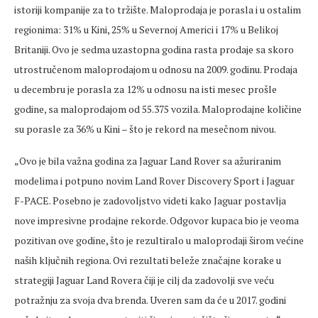
istoriji kompanije za to tržište. Maloprodaja je porasla i u ostalim
regionima: 31% u Kini, 25% u Severnoj Americi i 17% u Belikoj
Britaniji. Ovo je sedma uzastopna godina rasta prodaje sa skoro
utrostručenom maloprodajom u odnosu na 2009. godinu. Prodaja
u decembru je porasla za 12% u odnosu na isti mesec prošle
godine, sa maloprodajom od 55.375 vozila. Maloprodajne količine
su porasle za 36% u Kini – što je rekord na mesečnom nivou.
„Ovo je bila važna godina za Jaguar Land Rover sa ažuriranim
modelima i potpuno novim Land Rover Discovery Sport i Jaguar
F-PACE. Posebno je zadovoljstvo videti kako Jaguar postavlja
nove impresivne prodajne rekorde. Odgovor kupaca bio je veoma
pozitivan ove godine, što je rezultiralo u maloprodaji širom većine
naših ključnih regiona. Ovi rezultati beleže značajne korake u
strategiji Jaguar Land Rovera čiji je cilj da zadovolji sve veću
potražnju za svoja dva brenda. Uveren sam da će u 2017. godini