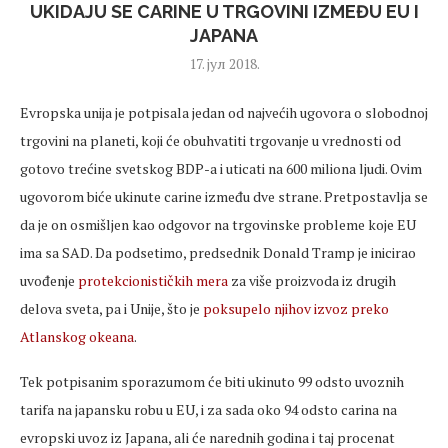
UKIDAJU SE CARINE U TRGOVINI IZMEĐU EU I
JAPANA
17. јул 2018.
Evropska unija je potpisala jedan od najvećih ugovora o slobodnoj
trgovini na planeti, koji će obuhvatiti trgovanje u vrednosti od
gotovo trećine svetskog BDP-a i uticati na 600 miliona ljudi. Ovim
ugovorom biće ukinute carine između dve strane. Pretpostavlja se
da je on osmišljen kao odgovor na trgovinske probleme koje EU
ima sa SAD. Da podsetimo, predsednik Donald Tramp je inicirao
uvođenje
protekcionističkih mera
za više proizvoda iz drugih
delova sveta, pa i Unije, što je
poksupelo njihov izvoz preko
Atlanskog okeana
.
Tek potpisanim sporazumom će biti ukinuto 99 odsto uvoznih
tarifa na japansku robu u EU, i za sada oko 94 odsto carina na
evropski uvoz iz Japana, ali će narednih godina i taj procenat