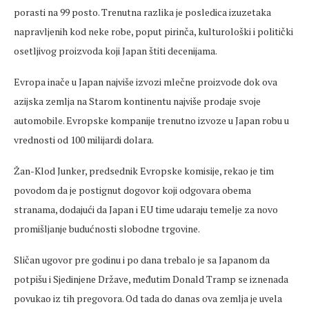
porasti na 99 posto. Trenutna razlika je posledica izuzetaka
napravljenih kod neke robe, poput pirinča, kulturološki i politički
osetljivog proizvoda koji Japan štiti decenijama.
Evropa inače u Japan najviše izvozi mlečne proizvode dok ova
azijska zemlja na Starom kontinentu najviše prodaje svoje
automobile. Evropske kompanije trenutno izvoze u Japan robu u
vrednosti od 100 milijardi dolara.
Žan-Klod Junker, predsednik Evropske komisije, rekao je tim
povodom da je postignut dogovor koji odgovara obema
stranama, dodajući da Japan i EU time udaraju temelje za novo
promišljanje budućnosti slobodne trgovine.
Sličan ugovor pre godinu i po dana trebalo je sa Japanom da
potpišu i Sjedinjene Države, međutim Donald Tramp se iznenada
povukao iz tih pregovora. Od tada do danas ova zemlja je uvela