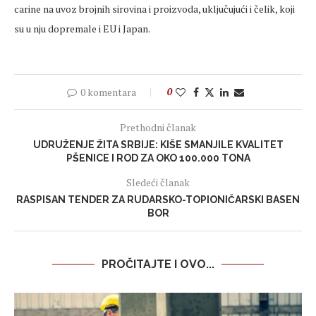
carine na uvoz brojnih sirovina i proizvoda, uključujući i čelik, koji
su u nju dopremale i EU i Japan.
0 komentara
0
Prethodni članak
UDRUŽENJE ŽITA SRBIJE: KIŠE SMANJILE KVALITET
PŠENICE I ROD ZA OKO 100.000 TONA
Sledeći članak
RASPISAN TENDER ZA RUDARSKO-TOPIONIČARSKI BASEN
BOR
PROČITAJTE I OVO...