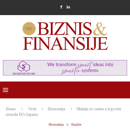
Home
Vesti
Ekonomija
Ukidaju se carine u trgovini
između EU i Japana
Ekonomija
Slajder