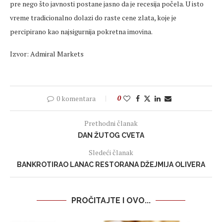
pre nego što javnosti postane jasno da je recesija počela. U isto
vreme tradicionalno dolazi do raste cene zlata, koje je
percipirano kao najsigurnija pokretna imovina.
Izvor: Admiral Markets
0 komentara
0
Prethodni članak
DAN ŽUTOG CVETA
Sledeći članak
BANKROTIRAO LANAC RESTORANA DŽEJMIJA OLIVERA
PROČITAJTE I OVO...