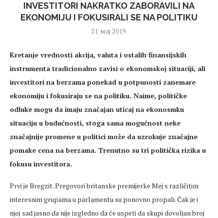
INVESTITORI NAKRATKO ZABORAVILI NA
EKONOMIJU I FOKUSIRALI SE NA POLITIKU
21. мај 2019.
Kretanje vrednosti akcija, valuta i ostalih finansijskih
instrumenta tradicionalno zavisi o ekonomskoj situaciji, ali
investitori na berzama ponekad u potpunosti zanemare
ekonomiju i fokusiraju se na politiku. Naime, političke
odluke mogu da imaju značajan uticaj na ekonosmku
situaciju u budućnosti, stoga sama mogućnost neke
značajnije promene u politici može da uzrokuje značajne
pomake cena na berzama. Trenutno su tri politička rizika u
fokusu investitora.
Prvi je Bregzit. Pregovori britanske premijerke Mej s različitim
interesnim grupama u parlamentu su ponovno propali. Čak je i
njoj sad jasno da nije izgledno da će uspeti da skupi dovoljan broj