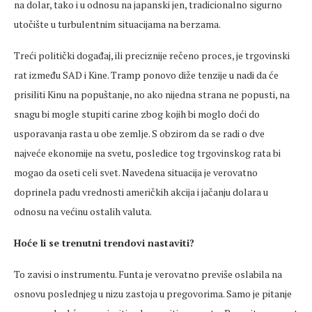
na dolar, tako i u odnosu na japanski jen, tradicionalno sigurno
utočište u turbulentnim situacijama na berzama.
Treći politički događaj, ili preciznije rečeno proces, je trgovinski
rat između SAD i Kine. Tramp ponovo diže tenzije u nadi da će
prisiliti Kinu na popuštanje, no ako nijedna strana ne popusti, na
snagu bi mogle stupiti carine zbog kojih bi moglo doći do
usporavanja rasta u obe zemlje. S obzirom da se radi o dve
najveće ekonomije na svetu, posledice tog trgovinskog rata bi
mogao da oseti celi svet. Navedena situacija je verovatno
doprinela padu vrednosti američkih akcija i jačanju dolara u
odnosu na većinu ostalih valuta.
Hoće li se trenutni trendovi nastaviti?
To zavisi o instrumentu. Funta je verovatno previše oslabila na
osnovu poslednjeg u nizu zastoja u pregovorima. Samo je pitanje