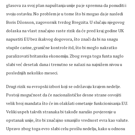
glasova za svoj plan napuštanja unije pa je spremna da ponuditi i
svoju ostavku. No problem je u tome što bi mogao da je nasledi
Boris Džonson, zagovornik tvrdog Bregzita. U slučaju njegovog
dolaska na vlast značajno raste rizik da će pred kraj godine UK
napustiti EU bez ikakvog dogovora, što znači da bi na snagu
stupile carine, granične kontrole itd, što bi moglo nakratko
paralizovati britansku ekonomiju. Zbog svega toga funta naglo
slabi već desetak dana i trenutno se nalazi na najnižem nivou u
poslednjih nekoliko meseci.
Drugi rizik su evropski izbori koji se održavaju krajem nedelje.
Postoji mogućnost da će nacionalističke desne strane osvojiti
velik broj mandata što će im olakšati ometanje funkcionisanja EU.
Veliki uspeh takvih stranaka bi takođe narušio povjerenje u
opstanak unije, što bi značajno smanjilo vrednost evra kao valute.
Upravo zbog toga evro slabi celu prošlu nedelju, kako u odnosu