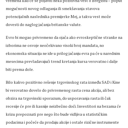
vremena kad će se pojaviti neka pozitivna vest o Bregzitu – poput
mogućnosti novog odlaganja ili smekšavanja stavova
potencijalnih naslednika premijerke Mej, a takva vest može
dovesti do naglog jačanja britanske valute.
Evro bi mogao privremeno da ojača ako evroskeptične stranke na
izborima ne osvoje neočekivano visoki broj mandata, no
ekonomska situacija ne ide u prilog jačanju evra pa će u narednim
mesecima prevladavajući trend kretanja kursa verovatno i dalje
biti prema dole.
Bilo kakvo pozitivno rešenje trgovinskog rata između SAD i Kine
bi verovatno dovelo do privremenog rasta cena akcija, ali bez
obzira na trgovinski sporazum, do usporavanja rasta ili čak
recesije će pre ili kasnije neizbežno doći. Investitori na bezama će
krizu prepoznati pre nego što bude vidljiva u statističkim
podacima i počeće da prodaju akcije i ostale rizične instrumente