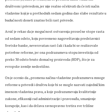
društvom i privredom, jer nije realno očekivati da će isti način
vladavine koji je u prethodnih sedam godina dao slabe rezultate u
budućnosti doneti znatno brži rast privrede.
Arsić je rekao da je mogućnost ostvarenja prosečne stope rasta
od sedam odsto, koju povremeno nagoveštavaju predstavnici
Svetske banke, neverovatan rast čak i kada bi se realizovale
potrebne reforme, jer ona podrazumeva stopu investicija od
preko 30 odsto bruto domaćeg proizvoda (BDP), što je za
evropske zemlje nedostižno.
On je ocenio da „promena načina vladavine podrazumeva mnoge
reforme u privredi i društvu koje bi se mogle nazvati zajedničkim
imenom vladavina prava, a koje podrazumevaju kvalitetnije
zakone, efikasniji rad administracije i pravosuđa, smanjenje
korupcije, kao i da država ravnopravno tretira sve tržišne