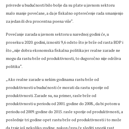
privrede u budućnosti bilo bolje da su plate u javnom sektoru
malo manje povećane, a da je fiskalno opterećenje rada smanjenjo
za jedan ili dva procentna poena više“.
Povećanje zarada u javnom sektoru u narednoj godini će, u
proseku u 2020. godini, iznositi 9,6 odsto što je brže od rasta BDP i
što „nije dobra ekonomska fiskalna politika jer realne zarade ne
mogu da rastu brže od produktivnosti, to dugoročno nije održiva
politika“.
„Ako realne zarade u nekim godinama rastu brže od
produktivnosti u budućnosti će morati da rastu sporije od
produktivnosti. Zarade su, na primer, rasle brže od
produktivnosti u periodu od 2001. godine do 2008., da bi potom u
periodu od 2009. godine do 2015. rasle sporije od produktivnosti, a
poslednje tri godine opet rastu brže od produktivnosti i to može
da traje još nekoliko godine, nakon čega će slediti sporiji rast