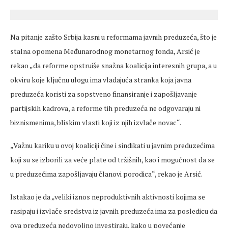
Na pitanje zašto Srbija kasni u reformama javnih preduzeća, što je
stalna opomena Međunarodnog monetarnog fonda, Arsić je
rekao „da reforme opstruiše snažna koalicija interesnih grupa, a u
okviru koje ključnu ulogu ima vladajuća stranka koja javna
preduzeća koristi za sopstveno finansiranje i zapošljavanje
partijskih kadrova, a reforme tih preduzeća ne odgovaraju ni
biznismenima, bliskim vlasti koji iz njih izvlače novac“.
„Važnu kariku u ovoj koaliciji čine i sindikati u javnim preduzećima
koji su se izborili za veće plate od tržišnih, kao i mogućnost da se
u preduzećima zapošljavaju članovi porodica“, rekao je Arsić.
Istakao je da „veliki iznos neproduktivnih aktivnosti kojima se
rasipaju i izvlače sredstva iz javnih preduzeća ima za posledicu da
ova preduzeća nedovoljno investiraju, kako u povećanje