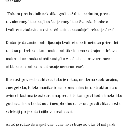
učesnike“.
„Tokom prethodnih nekoliko godina Srbija međutim, prema
raznim rang listama, kao što je rang lista Svetske banke o
kvalitetu vladavine u ovim oblastima nazaduje“, rekao je Arsić.
Dodao je da „osim poboljašanja kvaliteta institucija za privredni
rast su potrebne ekonomske politike kojima se trajno održava
makroekonomska stabilnost, što znači da se pravovremeno
otklanjaju spoljne i unutrašnje neravnoteže“.
Brz rast privrede zahteva, kako je rekao, modernu saobraćajnu,
energetsku, telekomunikacionu i komunalnu infrastrukturu, a u
ovim oblastima je ostvaren napredak tokom prethodnih nekoliko
godine, ali je u budućnosti neophodno da se unapredi efikasnost u
selekciji projekata i njihovoj realizaciji.
Arsić je rekao da najavljene javne investicije od oko 14 milijardi