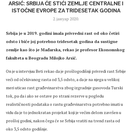
ARSIĆ: SRBIJA ĆE STIĆI ZEMLJE CENTRALNE I
ISTOČNE EVROPE ZA TRIDESETAK GODINA
2. јануар 2020.
Srbija je u 2019. godini imala privredni rast od oko četiri
odsto i biće joj potrebno tridesetak godina da sustigne
zemlje kao što je Mađarska, rekao je profesor Ekonomskog
fakulteta u Beogradu Milojko Arsić.
On je u intervjuu Beti rekao da je prošlogodišnji privredi rast Srbije
veći od očekivanog rasta od 3,5 odsto, a da je na njega u velikoj
meri uticao rast građevinarstva zbog izgradnje gasovoda Turski
tok, pa da i ako se ostave po strani rezerve u pogledu
realističnosti podataka o rastu građevinarstva potrebno imati u
vidu da je to jednokratan projekat koji je većim delom završen u
prošloj godini, nakon čega će se Srbija vratiti na trend rasta od
oko 3,5 odsto godišnje.