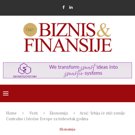
Home
Vesti
Ekonomija
Arsić: Srbija će stići zemlje
Centralne i Istočne Evrope za tridesetak godina
Ekonomija