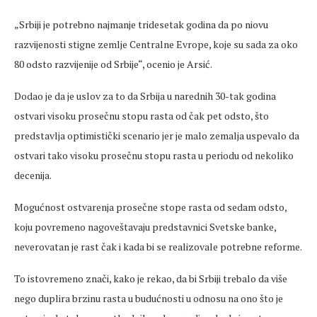
„Srbiji je potrebno najmanje tridesetak godina da po niovu
razvijenosti stigne zemlje Centralne Evrope, koje su sada za oko
80 odsto razvijenije od Srbije“, ocenio je Arsić.
Dodao je da je uslov za to da Srbija u narednih 30-tak godina
ostvari visoku prosečnu stopu rasta od čak pet odsto, što
predstavlja optimistički scenario jer je malo zemalja uspevalo da
ostvari tako visoku prosečnu stopu rasta u periodu od nekoliko
decenija.
Mogućnost ostvarenja prosečne stope rasta od sedam odsto,
koju povremeno nagoveštavaju predstavnici Svetske banke,
neverovatan je rast čak i kada bi se realizovale potrebne reforme.
To istovremeno znači, kako je rekao, da bi Srbiji trebalo da više
nego duplira brzinu rasta u budućnosti u odnosu na ono što je