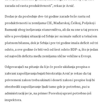
zarada od rasta produktivnosti“, rekao je Arsić.
Dodao je da poslednje dve-tri godine zarade brže rastu od
produktivnosti i u zemljama CIE, Mađarskoj, Češkoj, Poljskoj i
Rumuniji zbog iseljavanja stanovništva, ali da su one u taj proces
ušle u povoljnijoj situaciji od Srbije jer su imale suficit u tekućem
platnom bilansu, dok je Srbija i pre tri godine imala deficit od tri
odsto, a ove godine će biti veći od šest odsto BDP-a, što je jedan
od najvećih deficita među zemljama slične veličine u Evropi.
Odgovarajući na pitanje da li je će posle ukidanja propisa o
zabrani zapošljavanja bujati birokratija Arsić je rekao da taj
privremeni zakon treba ukinuti i doneti zakon i propise koji bi
obezbedili zapošljavanje ljudi tamo gde je potrebno, pa i u
administraciji jer je, na primer Poreskoj upravi potrebno još
inspektora.