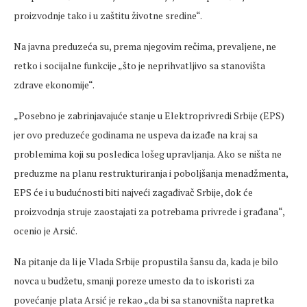
proizvodnje tako i u zaštitu životne sredine“.
Na javna preduzeća su, prema njegovim rečima, prevaljene, ne
retko i socijalne funkcije „što je neprihvatljivo sa stanovišta
zdrave ekonomije“.
„Posebno je zabrinjavajuće stanje u Elektroprivredi Srbije (EPS)
jer ovo preduzeće godinama ne uspeva da izađe na kraj sa
problemima koji su posledica lošeg upravljanja. Ako se ništa ne
preduzme na planu restrukturiranja i poboljšanja menadžmenta,
EPS će i u budućnosti biti najveći zagađivač Srbije, dok će
proizvodnja struje zaostajati za potrebama privrede i građana“,
ocenio je Arsić.
Na pitanje da li je Vlada Srbije propustila šansu da, kada je bilo
novca u budžetu, smanji poreze umesto da to iskoristi za
povećanje plata Arsić je rekao „da bi sa stanovništa napretka