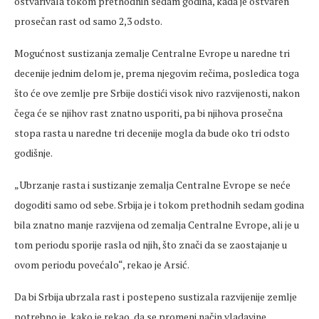
ostvarivala tokom prethodnih sedam godina, kada je ostvaren
prosečan rast od samo 2,3 odsto.
Mogućnost sustizanja zemalje Centralne Evrope u naredne tri
decenije jednim delom je, prema njegovim rečima, posledica toga
što će ove zemlje pre Srbije dostići visok nivo razvijenosti, nakon
čega će se njihov rast znatno usporiti, pa bi njihova prosečna
stopa rasta u naredne tri decenije mogla da bude oko tri odsto
godišnje.
„Ubrzanje rasta i sustizanje zemalja Centralne Evrope se neće
dogoditi samo od sebe. Srbija je i tokom prethodnih sedam godina
bila znatno manje razvijena od zemalja Centralne Evrope, ali je u
tom periodu sporije rasla od njih, što znači da se zaostajanje u
ovom periodu povećalo“, rekao je Arsić.
Da bi Srbija ubrzala rast i postepeno sustizala razvijenije zemlje
potrebno je, kako je rekao, da se promeni način vladavine