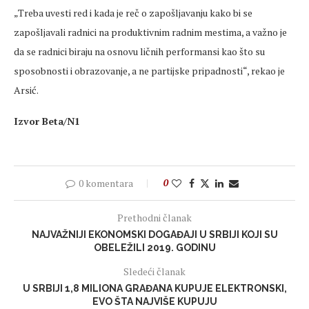
„Treba uvesti red i kada je reč o zapošljavanju kako bi se
zapošljavali radnici na produktivnim radnim mestima, a važno je
da se radnici biraju na osnovu ličnih performansi kao što su
sposobnosti i obrazovanje, a ne partijske pripadnosti“, rekao je
Arsić.
Izvor Beta/N1
0 komentara
0
Prethodni članak
NAJVAŽNIJI EKONOMSKI DOGAĐAJI U SRBIJI KOJI SU
OBELEŽILI 2019. GODINU
Sledeći članak
U SRBIJI 1,8 MILIONA GRAĐANA KUPUJE ELEKTRONSKI,
EVO ŠTA NAJVIŠE KUPUJU