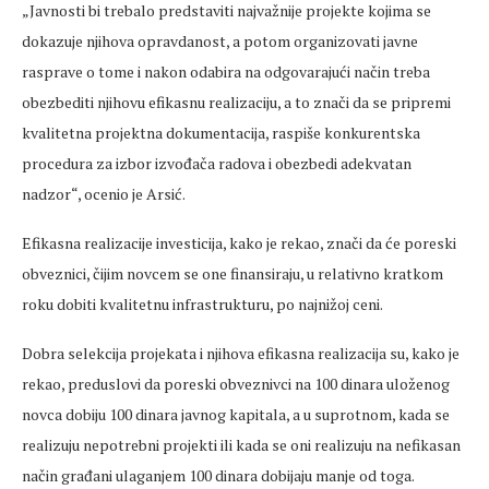
„Javnosti bi trebalo predstaviti najvažnije projekte kojima se
dokazuje njihova opravdanost, a potom organizovati javne
rasprave o tome i nakon odabira na odgovarajući način treba
obezbediti njihovu efikasnu realizaciju, a to znači da se pripremi
kvalitetna projektna dokumentacija, raspiše konkurentska
procedura za izbor izvođača radova i obezbedi adekvatan
nadzor“, ocenio je Arsić.
Efikasna realizacije investicija, kako je rekao, znači da će poreski
obveznici, čijim novcem se one finansiraju, u relativno kratkom
roku dobiti kvalitetnu infrastrukturu, po najnižoj ceni.
Dobra selekcija projekata i njihova efikasna realizacija su, kako je
rekao, preduslovi da poreski obveznivci na 100 dinara uloženog
novca dobiju 100 dinara javnog kapitala, a u suprotnom, kada se
realizuju nepotrebni projekti ili kada se oni realizuju na nefikasan
način građani ulaganjem 100 dinara dobijaju manje od toga.