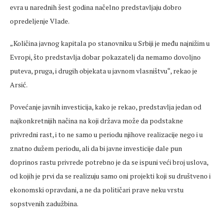
evra u narednih šest godina načelno predstavljaju dobro
opredeljenje Vlade.
„Količina javnog kapitala po stanovniku u Srbiji je među najnižim u
Evropi, što predstavlja dobar pokazatelj da nemamo dovoljno
puteva, pruga, i drugih objekata u javnom vlasništvu“, rekao je
Arsić.
Povećanje javnih investicija, kako je rekao, predstavlja jedan od
najkonkretnijih načina na koji država može da podstakne
privredni rast, i to ne samo u periodu njihove realizacije nego i u
znatno dužem periodu, ali da bi javne investicije dale pun
doprinos rastu privrede potrebno je da se ispuni veći broj uslova,
od kojih je prvi da se realizuju samo oni projekti koji su društveno i
ekonomski opravdani, a ne da političari prave neku vrstu
sopstvenih zadužbina.