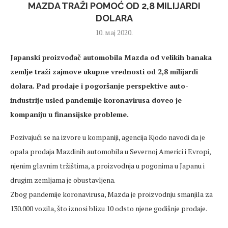
MAZDA TRAŽI POMOĆ OD 2,8 MILIJARDI
DOLARA
10. мај 2020.
Japanski proizvođač automobila Mazda od velikih banaka
zemlje traži zajmove ukupne vrednosti od 2,8 milijardi
dolara.
Pad prodaje i pogoršanje perspektive auto-
industrije usled pandemije koronavirusa doveo je
kompaniju u finansijske probleme.
Pozivajući se na izvore u kompaniji, agencija Kjodo navodi da je
opala prodaja Mazdinih automobila u Severnoj Americi i Evropi,
njenim glavnim tržištima, a proizvodnja u pogonima u Japanu i
drugim zemljama je obustavljena.
Zbog pandemije koronavirusa, Mazda je proizvodnju smanjila za
130.000 vozila, što iznosi blizu 10 odsto njene godišnje prodaje.