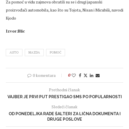
Za pomoć u vidu zajmova obratili su se i drugi japanski
proizvođači automobila, kao što su Tojota, Nisan i Micubiši, navodi
Kjodo
Izvor:Blic
AUTO
MAZDA
POMOĆ
0 komentara
0
Prethodni članak
VAJBER JE PRVI PUT PRESTIGAO SMS PO POPULARNOSTI
Sledeći članak
OD PONEDELJKA RADE ŠALTERI ZA LIČNA DOKUMENTA I
DRUGE POSLOVE