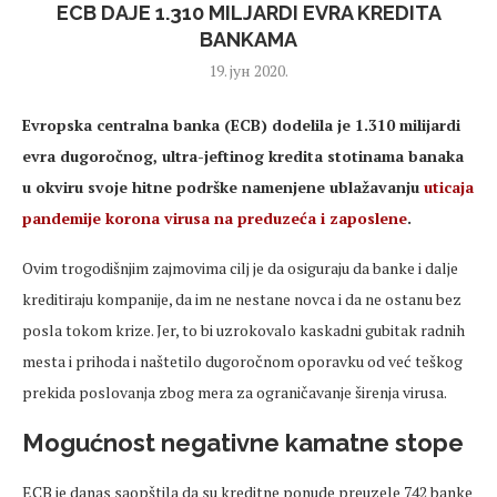
ECB DAJE 1.310 MILJARDI EVRA KREDITA
BANKAMA
19. јун 2020.
Evropska centralna banka (ECB) dodelila je 1.310 milijardi
evra dugoročnog, ultra-jeftinog kredita stotinama banaka
u okviru svoje hitne podrške namenjene ublažavanju
uticaja
pandemije korona virusa na preduzeća i zaposlene
.
Ovim trogodišnjim zajmovima cilj je da osiguraju da banke i dalje
kreditiraju kompanije, da im ne nestane novca i da ne ostanu bez
posla tokom krize. Jer, to bi uzrokovalo kaskadni gubitak radnih
mesta i prihoda i naštetilo dugoročnom oporavku od već teškog
prekida poslovanja zbog mera za ograničavanje širenja virusa.
Mogućnost negativne kamatne stope
ECB je danas saopštila da su kreditne ponude preuzele 742 banke