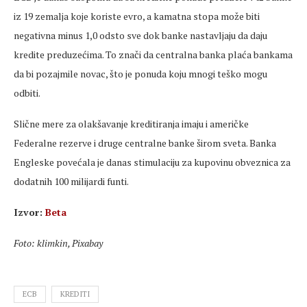
iz 19 zemalja koje koriste evro, a kamatna stopa može biti
negativna minus 1,0 odsto sve dok banke nastavljaju da daju
kredite preduzećima. To znači da centralna banka plaća bankama
da bi pozajmile novac, što je ponuda koju mnogi teško mogu
odbiti.
Slične mere za olakšavanje kreditiranja imaju i američke
Federalne rezerve i druge centralne banke širom sveta. Banka
Engleske povećala je danas stimulaciju za kupovinu obveznica za
dodatnih 100 milijardi funti.
Izvor:
Beta
Foto: klimkin, Pixabay
ECB
KREDITI