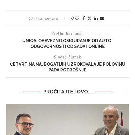
0 komentara
0
Prethodni članak
UNIQA: OBAVEZNO OSIGURANJE OD AUTO-
ODGOVORNOSTI OD SADA I ONLINE
Sledeći članak
ČETVRTINA NAJBOGATIJIH UZROKOVALA JE POLOVINU
PADA POTROŠNJE
PROČITAJTE I OVO...