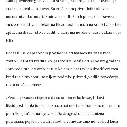
iznos povučene gotovine od strane građana, a koja još uvek nije
vraćena u realne tokove). Sa vraćanjem privrednih tokova u
normalnije okolnosti, izmirivanje odloženih poreskih obaveza
imaće restriktivan efekat na likvidnost – značajna sredstva će biti
uplaćena državi, što će voditi smanjenju novčane mase“, ukazali su
NBS.
Podsetili su da je tokom prethodna tri meseca na snazi bio i
zastoj u otplati kredita koji je iskoristilo više od 90 odsto građana
i privrede, što je u ambijentu u kojem je nastavljen dvocifreni rast
kreditne aktivnosti, sa ciljem podrške privredi, vodilo povećanju
rasta novčane mase.
„Veoma je važna činjenica da su od početka krize, tokovi
likvidnosti funkcionisali u značajnoj meri u jednom smeru – smeru
podrške građanima i privredi. Sa druge strane, smanjena
potrošnja, pojačani strah i shodno tome čuvanje novca kod kuća