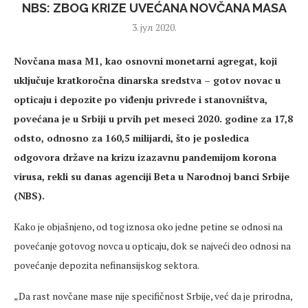
NBS: ZBOG KRIZE UVEĆANA NOVČANA MASA
3. јул 2020.
Novčana masa M1, kao osnovni monetarni agregat, koji
uključuje kratkoročna dinarska sredstva – gotov novac u
opticaju i depozite po viđenju privrede i stanovništva,
povećana je u Srbiji u prvih pet meseci 2020. godine za 17,8
odsto, odnosno za 160,5 milijardi, što je posledica
odgovora države na krizu izazavnu pandemijom korona
virusa, rekli su danas agenciji Beta u Narodnoj banci Srbije
(NBS).
Kako je objašnjeno, od tog iznosa oko jedne petine se odnosi na
povećanje gotovog novca u opticaju, dok se najveći deo odnosi na
povećanje depozita nefinansijskog sektora.
„Da rast novčane mase nije specifičnost Srbije, već da je prirodna,