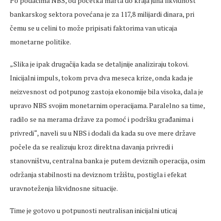
Po podacima NBS, od početka marta do kraja juna likvidnost
bankarskog sektora povećana je za 117,8 milijardi dinara, pri
čemu se u celini to može pripisati faktorima van uticaja
monetarne politike.
„Slika je ipak drugačija kada se detaljnije analiziraju tokovi.
Inicijalni impuls, tokom prva dva meseca krize, onda kada je
neizvesnost od potpunog zastoja ekonomije bila visoka, dala je
upravo NBS svojim monetarnim operacijama. Paralelno sa time,
radilo se na merama države za pomoć i podršku građanima i
privredi“, naveli su u NBS i dodali da kada su ove mere države
počele da se realizuju kroz direktna davanja privredi i
stanovništvu, centralna banka je putem deviznih operacija, osim
održanja stabilnosti na deviznom tržištu, postigla i efekat
uravnoteženja likvidnosne situacije.
Time je gotovo u potpunosti neutralisan inicijalni uticaj