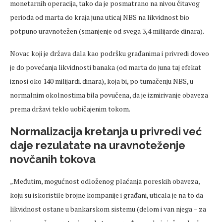
monetarnih operacija, tako da je posmatrano na nivou čitavog
perioda od marta do kraja juna uticaj NBS na likvidnost bio
potpuno uravnotežen (smanjenje od svega 3,4 milijarde dinara).
Novac koji je država dala kao podršku građanima i privredi doveo
je do povećanja likvidnosti banaka (od marta do juna taj efekat
iznosi oko 140 milijardi. dinara), koja bi, po tumačenju NBS, u
normalnim okolnostima bila povučena, da je izmirivanje obaveza
prema državi teklo uobičajenim tokom.
Normalizacija kretanja u privredi već
daje rezulatate na uravnoteženje
novčanih tokova
„Međutim, mogućnost odloženog plaćanja poreskih obaveza,
koju su iskoristile brojne kompanije i građani, uticala je na to da
likvidnost ostane u bankarskom sistemu (delom i van njega – za