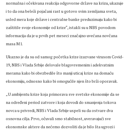
normalna i očekivana reakcija odgovorne države na krizu, ukazuje
i to da ona beleži pojačani rast u gotovo svim zemljama sveta,
usled mera koje države i centralne banke preduzimaju kako bi
zaštitile svoje ekonomije od krize“, istakli su u NBS povodom
informacija da je u prvih pet meseci značajno uvećana novčana
masa M1.
Ukazno je da su od samog početka krize izazvane virusom Covid-
19, NBS i Vlada Srbije delovale blagovremenim i adekvatnim
merama kako bi obezbedile što manji uticaj krize na domaću
ekonomiju, odnosno kako bi omogućile njen što brži oporavak.
„U ambijentu krize koja primorava sve svetske ekonomije da se
na određeni period zatvore i koja dovodi do smanjenja tokova
novca u privredi, NBS i Vlada Srbije uspeli su da ostvare dva
osnovna cilja. Prvo, očuvali smo stabilnost, uveravajući sve
ekonomske aktere da nećemo dozvoliti da je bilo šta ugrozi i