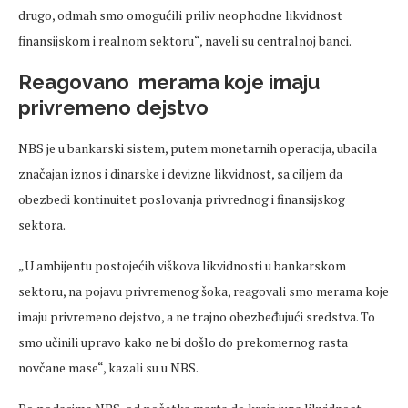
drugo, odmah smo omogućili priliv neophodne likvidnost
finansijskom i realnom sektoru“, naveli su centralnoj banci.
Reagovano merama koje imaju
privremeno dejstvo
NBS je u bankarski sistem, putem monetarnih operacija, ubacila
značajan iznos i dinarske i devizne likvidnost, sa ciljem da
obezbedi kontinuitet poslovanja privrednog i finansijskog
sektora.
„U ambijentu postojećih viškova likvidnosti u bankarskom
sektoru, na pojavu privremenog šoka, reagovali smo merama koje
imaju privremeno dejstvo, a ne trajno obezbeđujući sredstva. To
smo učinili upravo kako ne bi došlo do prekomernog rasta
novčane mase“, kazali su u NBS.