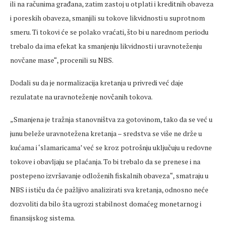
ili na računima građana, zatim zastoj u otplati i kreditnih obaveza
i poreskih obaveza, smanjili su tokove likvidnosti u suprotnom
smeru. Ti tokovi će se polako vraćati, što bi u narednom periodu
trebalo da ima efekat ka smanjenju likvidnosti i uravnoteženju
novčane mase“, procenili su NBS.
Dodali su da je normalizacija kretanja u privredi već daje
rezulatate na uravnoteženje novčanih tokova.
„Smanjena je tražnja stanovništva za gotovinom, tako da se već u
junu beleže uravnotežena kretanja – sredstva se više ne drže u
kućama i ‘slamaricama’ već se kroz potrošnju uključuju u redovne
tokove i obavljaju se plaćanja. To bi trebalo da se prenese i na
postepeno izvršavanje odloženih fiskalnih obaveza“, smatraju u
NBS i ističu da će pažljivo analizirati sva kretanja, odnosno neće
dozvoliti da bilo šta ugrozi stabilnost domaćeg monetarnog i
finansijskog sistema.