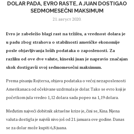
DOLAR PADA, EVRO RASTE, A JUAN DOSTIGAO
SEDMOMESEČNI MAKSIMUM
21. август 2020.
Evro je zabeležio blagi rast na tržištu, a vrednost dolara je
u padu zbog strahova o stabilnosti američke ekonomije
posle objavljivanja loših podataka o zaposlenosti. Za
razliku od ove dve valute, kineski juan je napravio značajan
skok dostigavši svoj sedmomesečni maksimum.
Prema pisanju Rojtersa, objava podataka o većoj nezaposlenosti
Amerikanaca od očekivane uzdrmala je dolar. Tako se evro koji je
početkom jula vredeo 1,12 dolara sada popeo na 1,19 dolara.
Međutim najveći dobitnik aktuelne krize je, čini se, Kina. Njena
valuta dostigla je najviši nivo još od 21. januara ove godine. Danas
se za dolar može kupiti 6,8 juana.