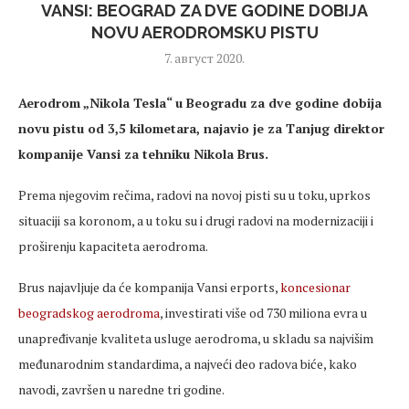
VANSI: BEOGRAD ZA DVE GODINE DOBIJA
NOVU AERODROMSKU PISTU
7. август 2020.
Aerodrom „Nikola Tesla“ u Beogradu za dve godine dobija
novu pistu od 3,5 kilometara, najavio je za Tanjug direktor
kompanije Vansi za tehniku Nikola Brus.
Prema njegovim rečima, radovi na novoj pisti su u toku, uprkos
situaciji sa koronom, a u toku su i drugi radovi na modernizaciji i
proširenju kapaciteta aerodroma.
Brus najavljuje da će kompanija Vansi erports,
koncesionar
beogradskog aerodroma
, investirati više od 730 miliona evra u
unapređivanje kvaliteta usluge aerodroma, u skladu sa najvišim
međunarodnim standardima, a najveći deo radova biće, kako
navodi, završen u naredne tri godine.