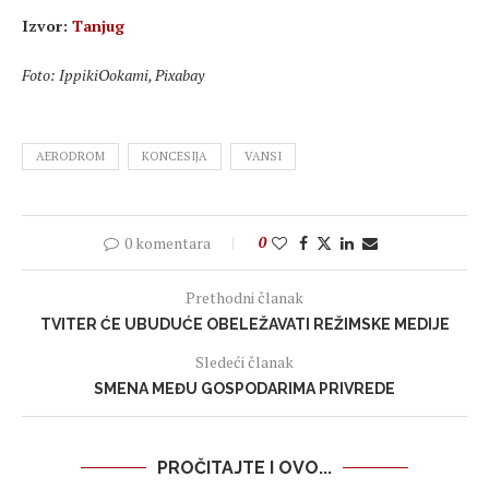
Izvor:
Tanjug
Foto: IppikiOokami, Pixabay
AERODROM
KONCESIJA
VANSI
0 komentara
0
Prethodni članak
TVITER ĆE UBUDUĆE OBELEŽAVATI REŽIMSKE MEDIJE
Sledeći članak
SMENA MEĐU GOSPODARIMA PRIVREDE
PROČITAJTE I OVO...