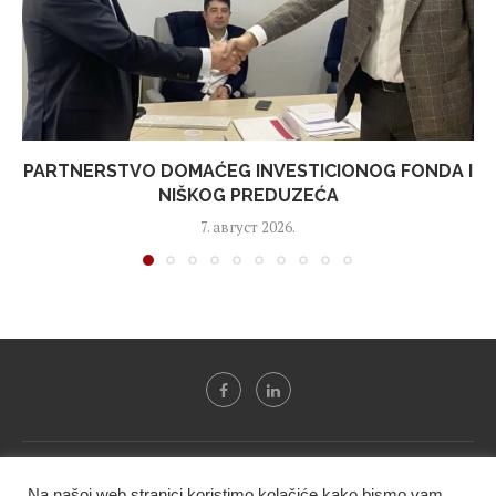
PARTNERSTVO DOMAĆEG INVESTICIONOG FONDA I
NIŠKOG PREDUZEĆA
7. август 2026.
Svi tekstovi sa portala "Biznis i finansije" su u vlasništvu "NIP
Na našoj web stranici koristimo kolačiće kako bismo vam