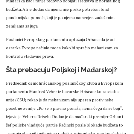
Mađarska kao i ranije redovno dobijati sredstva iz normalnog
budžeta. Ali je dodao da njemu nije preko potreban fond
pandemijske pomoći, koji je po njemu namenjen zaduženim
zemljama sa juga.
Poslanici Evropskog parlamenta optužuju Orbana da je od
ostatka Evrope načinio taoca kako bi sprečio mehanizam za
kontrolu vladavine prava.
Šta prebacuju Poljskoj i Mađarskoj?
Predsednik demohrišćanskog poslaničkog kluba u Evropskom
parlamentu Manfred Veber iz bavarske Hrišćansko-socijalne
unije (CSU) rekao je da mehanizam nije uperen protiv neke
posebne zemlje. „Ko se ispravno ponaša, nema čega da se boji“,
izjavio je Veber u Briselu. Dodao je da mađarski premijer Orban i
šef poljske vladajuće partije Kačinski posle blokade budžeta to
„moraju objasniti milionima radnika, privrednika, gradonačelnika,