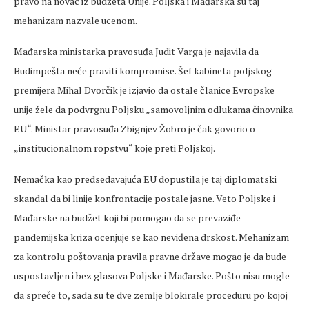
pravo na novac iz budžeta Unije. Poljska i Mađarska su taj
mehanizam nazvale ucenom.
Mađarska ministarka pravosuđa Judit Varga je najavila da
Budimpešta neće praviti kompromise. Šef kabineta poljskog
premijera Mihal Dvorčik je izjavio da ostale članice Evropske
unije žele da podvrgnu Poljsku „samovoljnim odlukama činovnika
EU“. Ministar pravosuđa Zbignjev Žobro je čak govorio o
„institucionalnom ropstvu“ koje preti Poljskoj.
Nemačka kao predsedavajuća EU dopustila je taj diplomatski
skandal da bi linije konfrontacije postale jasne. Veto Poljske i
Mađarske na budžet koji bi pomogao da se prevaziđe
pandemijska kriza ocenjuje se kao neviđena drskost. Mehanizam
za kontrolu poštovanja pravila pravne države mogao je da bude
uspostavljen i bez glasova Poljske i Mađarske. Pošto nisu mogle
da spreče to, sada su te dve zemlje blokirale proceduru po kojoj