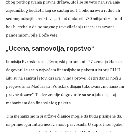
zbog potkopavanja pravne države, uložile su veto na usvajanje
zajedničkog budžeta koji se sastoji od 1,1 biliona evra redovnih
sedmogodišnjih sredstava, ali i od dodatnih 750 milijardi za fond
koji bi trebalo da pomogne prevazilaženju recesije izazvane
pandemijom, piše Dojče vele.
„Ucena, samovolja, ropstvo“
Komisija Evrpske unije, Evropski parlament i 27 zemalja članica
dogovorili su se o najvećem finansijskom paketu u istoriji EU. U
julu su na samitu šefovi država i vlada proveli četiri dana i noći u
pregovorima. Mađarska i Poljska odbijaju takozvani „mehanizam
pravne države“. Te dve zemlje dogovorile su se u julu da je taj
mehanizam deo finansijslog paketa.
Tim mehanizmom bi države članice mogle da budu prisiljene da,
na primer, garantuju nezavisnost pravosuđa. U suprotnom gube