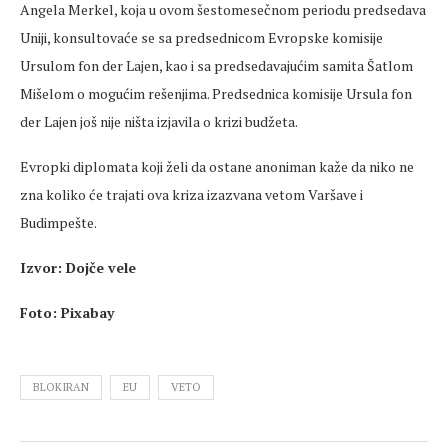
Angela Merkel, koja u ovom šestomesečnom periodu predsedava
Uniji, konsultovaće se sa predsednicom Evropske komisije
Ursulom fon der Lajen, kao i sa predsedavajućim samita Šatlom
Mišelom o mogućim rešenjima. Predsednica komisije Ursula fon
der Lajen još nije ništa izjavila o krizi budžeta.
Evropki diplomata koji želi da ostane anoniman kaže da niko ne
zna koliko će trajati ova kriza izazvana vetom Varšave i
Budimpešte.
Izvor: Dojče vele
Foto: Pixabay
BLOKIRAN
EU
VETO