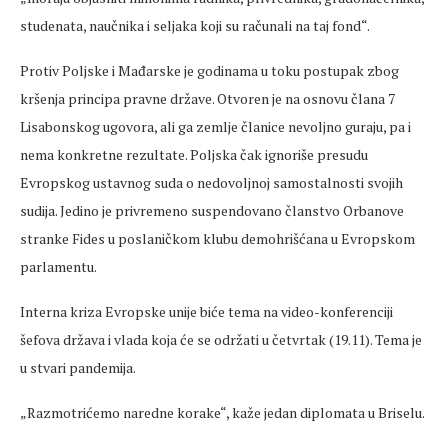
studenata, naučnika i seljaka koji su računali na taj fond“.
Protiv Poljske i Mađarske je godinama u toku postupak zbog
kršenja principa pravne države. Otvoren je na osnovu člana 7
Lisabonskog ugovora, ali ga zemlje članice nevoljno guraju, pa i
nema konkretne rezultate. Poljska čak ignoriše presudu
Evropskog ustavnog suda o nedovoljnoj samostalnosti svojih
sudija. Jedino je privremeno suspendovano članstvo Orbanove
stranke Fides u poslaničkom klubu demohrišćana u Evropskom
parlamentu.
Interna kriza Evropske unije biće tema na video-konferenciji
šefova država i vlada koja će se održati u četvrtak (19.11). Tema je
u stvari pandemija.
„Razmotrićemo naredne korake“, kaže jedan diplomata u Briselu.