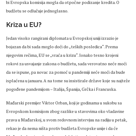
bi Evropska komisija mogla da otpočne podizanje kredita. O
budžetu se odlučuje jednoglasno.
Kriza u EU?
Jedan visoko rangirani diplomata u Evropskoj uniji izrazio je
bojazan da bi sada moglo doći do „teških posledica“. Prema
njegovim rečima, EU se „vraća u krizu“. Ionako tesno krojeni
rokovi za usvajanje zakona o budžetu, sada verovatno neće moći
da se ispune, pa novac za pomoć u pandemiji neće moći da bude
isplaćena u januaru. A na tome su insistirale države koje su najteže
pogođene pandemijom – Italija, Španija, Grčka i Francuska.
Mađarski premijer Viktor Orban, koji je godinama u sukobu sa
Evropskom komisijom zbog razlike u stavovima oko vladavine
prava u Mađarskoj, u svom redovnom intervjuu na radiju u petak,
rekao je da nema ništa protiv budžeta Evropske unije i da će