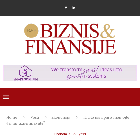
Home
Vesti
Ekonomija
„Dajte nam pare i nemojte
da nas uznemiravate“
Ekonomija
Vesti