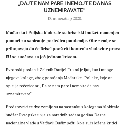
„DAJTE NAM PARE I NEMOJTE DA NAS
UZNEMIRAVATE“
18. новембар 2020.
Mađarska i Poljska blokirale su briselski budžet namenjen
pomoći za saniranje posledica pandemije. Obe zemlje se
pribojavaju da će Brisel pooštriti kontrolu vladavine prava.
EU se suočava sa još jednom krizom.
Evropski poslanik Zelenih Danijel Frojnd je ljut, kao i mnoge
njegove kolege, zbog ponašanja Mađarske i Poljske, koje on
opisuje rečenicom: „Dajte nam pare i nemojte da nas
uznemiravate“.
Predstavnici te dve zemlje su na sastanku s kolegama blokirale
budžet Evropske unije za narednih sedam godina. Desne
nacionalne vlade u Varšavi i Budimpešti, koje su izložene kritici