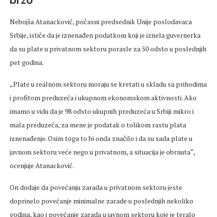
brzo
Nebojša Atanacković, počasni predsednik Unije poslodavaca
Srbije, ističe da je iznenađen podatkom koji je iznela guvernerka
da su plate u privatnom sektoru porasle za 50 odsto u poslednjih
pet godina.
„Plate u realnom sektoru moraju se kretati u skladu sa prihodima
i profitom preduzeća i ukupnom ekonomskom aktivnosti. Ako
imamo u vidu da je 98 odsto ukupnih preduzeća u Srbiji mikro i
mala preduzeća, za mene je podatak o tolikom rastu plata
iznenađenje. Osim toga to bi onda značilo i da su sada plate u
javnom sektoru veće nego u privatnom, a situacija je obrnuta“,
ocenjuje Atanacković.
On dodaje da povećanju zarada u privatnom sektoru jeste
doprinelo povećanje minimalne zarade u poslednjih nekoliko
godina, kao i povećanje zarada u javnom sektoru koje je teralo