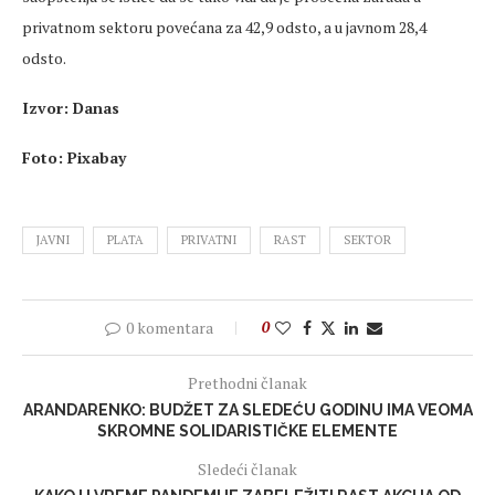
privatnom sektoru povećana za 42,9 odsto, a u javnom 28,4
odsto.
Izvor: Danas
Foto: Pixabay
JAVNI
PLATA
PRIVATNI
RAST
SEKTOR
0 komentara
0
Prethodni članak
ARANDARENKO: BUDŽET ZA SLEDEĆU GODINU IMA VEOMA
SKROMNE SOLIDARISTIČKE ELEMENTE
Sledeći članak