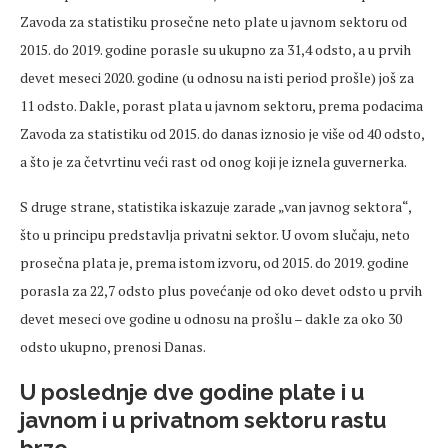
Zavoda za statistiku prosečne neto plate u javnom sektoru od
2015. do 2019. godine porasle su ukupno za 31,4 odsto, a u prvih
devet meseci 2020. godine (u odnosu na isti period prošle) još za
11 odsto. Dakle, porast plata u javnom sektoru, prema podacima
Zavoda za statistiku od 2015. do danas iznosio je više od 40 odsto,
a što je za četvrtinu veći rast od onog koji je iznela guvernerka.
S druge strane, statistika iskazuje zarade „van javnog sektora“,
što u principu predstavlja privatni sektor. U ovom slučaju, neto
prosečna plata je, prema istom izvoru, od 2015. do 2019. godine
porasla za 22,7 odsto plus povećanje od oko devet odsto u prvih
devet meseci ove godine u odnosu na prošlu – dakle za oko 30
odsto ukupno, prenosi Danas.
U poslednje dve godine plate i u
javnom i u privatnom sektoru rastu