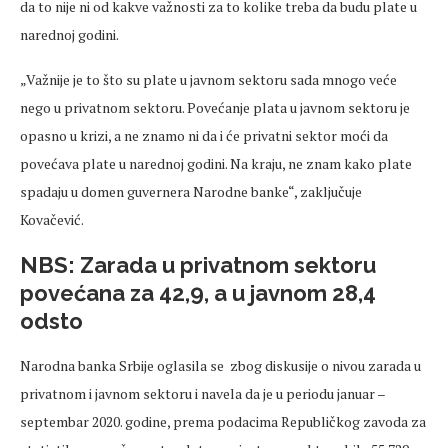
da to nije ni od kakve važnosti za to kolike treba da budu plate u
narednoj godini.
„Važnije je to što su plate u javnom sektoru sada mnogo veće
nego u privatnom sektoru. Povećanje plata u javnom sektoru je
opasno u krizi, a ne znamo ni da i će privatni sektor moći da
povećava plate u narednoj godini. Na kraju, ne znam kako plate
spadaju u domen guvernera Narodne banke“, zaključuje
Kovačević.
NBS: Zarada u privatnom sektoru
povećana za 42,9, a u javnom 28,4
odsto
Narodna banka Srbije oglasila se zbog diskusije o nivou zarada u
privatnom i javnom sektoru i navela da je u periodu januar –
septembar 2020. godine, prema podacima Republičkog zavoda za