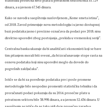
statistiku prosečna neto plata u privatnom sektoru bila 55.729
dinara, a u javnom 67.345 dinara.
Kako se navodi u saopštenju naslovljenom „Kome smeta istina“,
od 2018. Zavod primenjuje novu metodologiju i u javno dostupnoj
bazi podataka jasno i precizno označava da podaci pre 2018. nisu
direktno uporedivi zbog postojanja „prekida u vremenskoj seriji“.
Centralna banka ukazuje da bi analitičari i ekonomisti koji se bave
tim pitanjem morali biti svesni „da bi izračunavanje stope rasta na
osnovu podataka koji nisu uporedivi moglo da dovede do
pogrešnih zaključaka“.
Ističe se da bi za poređenje podataka pre i posle promene
metodologije bilo neopodno promeniti statističku tehniku i da
proračunati podaci pokazuju da su 2014. prosečne plate u
privatnom sektoru bile 38.998 dinara, a u javnom 52.436 dinara. U
saopštenju se ističe da se tako vidi da je prosečna zarada u