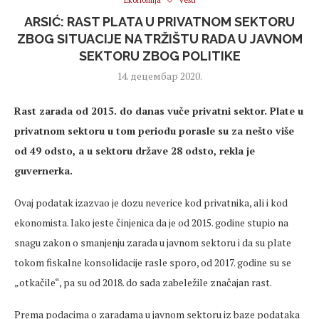
Ekonomija
Vesti
ARSIĆ: RAST PLATA U PRIVATNOM SEKTORU
ZBOG SITUACIJE NA TRŽIŠTU RADA U JAVNOM
SEKTORU ZBOG POLITIKE
14. децембар 2020.
Rast zarada od 2015. do danas vuče privatni sektor. Plate u
privatnom sektoru u tom periodu porasle su za nešto više
od 49 odsto, a u sektoru države 28 odsto, rekla je
guvernerka.
Ovaj podatak izazvao je dozu neverice kod privatnika, ali i kod
ekonomista. Iako jeste činjenica da je od 2015. godine stupio na
snagu zakon o smanjenju zarada u javnom sektoru i da su plate
tokom fiskalne konsolidacije rasle sporo, od 2017. godine su se
„otkačile“, pa su od 2018. do sada zabeležile značajan rast.
Prema podacima o zaradama u javnom sektoru iz baze podataka