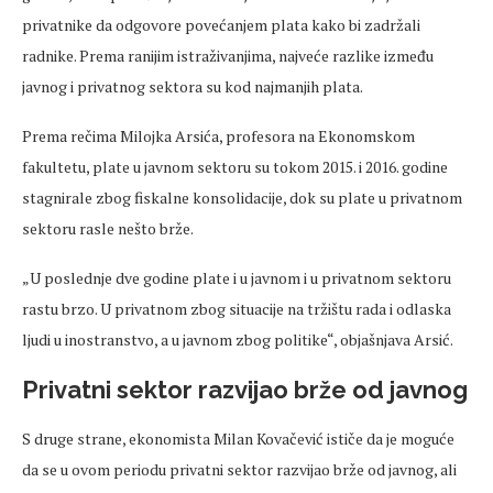
privatnike da odgovore povećanjem plata kako bi zadržali
radnike. Prema ranijim istraživanjima, najveće razlike između
javnog i privatnog sektora su kod najmanjih plata.
Prema rečima Milojka Arsića, profesora na Ekonomskom
fakultetu, plate u javnom sektoru su tokom 2015. i 2016. godine
stagnirale zbog fiskalne konsolidacije, dok su plate u privatnom
sektoru rasle nešto brže.
„U poslednje dve godine plate i u javnom i u privatnom sektoru
rastu brzo. U privatnom zbog situacije na tržištu rada i odlaska
ljudi u inostranstvo, a u javnom zbog politike“, objašnjava Arsić.
Privatni sektor razvijao brže od javnog
S druge strane, ekonomista Milan Kovačević ističe da je moguće
da se u ovom periodu privatni sektor razvijao brže od javnog, ali