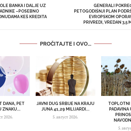
OLE BANKA I DALJE UZ
GENERALI POKREĆ
RADNIKE –POSEBNO
PETOGODIŠNJI PLAN PODR
ONUDAMA KEŠ KREDITA
EVROPSKOM OPORAV
PRIVREDI, VREDAN 3,5
PROČITAJTE I OVO...
T DANA, PET
JAVNI DUG SRBIJE NA KRAJU
TOPLOTNI 
 ZNAKU...
JUNA 41,29 MILIJARDI...
PADAVINA
PRINOS
ст 2026.
5. август 2026.
NAVODNJ
5. авгу