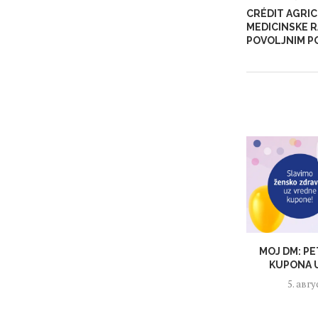
CRÉDIT AGRIC
MEDICINSKE 
POVOLJNIM P
MOJ DM: PE
KUPONA U
5. авгу