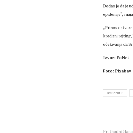
Dodao je da je u
epidemije“, i na
„Prinos ostvaren
kreditni rejting
očekivanja da Sr
Izvor: FoNet
Foto: Pixabay
BVEZNICE
Prethodni član