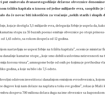
rvi put emitovala dvanaestogodišnje državne obveznice denomino
m tržištu kapitala u iznosu od jedne milijarde evra, saopštilo je
dalo da će novac biti iskorišćen za vraćanje „nekih starih i skupih
nje, koja je dostigla 3,5 milijarde evra, delegacija Srbije je uspela da, kak
u kamatnu stopu za 35 baznih poena i emituje obveznice po stopi prinosa 
 od 1,65 odsto, sa rokom dospeća od 12 godina.
om nastavljaju se uspesi Srbije na tržištu kapitala“, ocenio je ministar fi
su današnje kamatne stope, „koje smo dobili u uslovima neizvesnosti na tr
emija korona virusa“, umnogome bolje od onih po kojima je prethodna vl
ko godina, a koje su bile i do 7,5 odsto.
voljni odzivom investitora i današnjom emisijom evroobveznica, kojom 
pe dugove koji nam dolaze na naplatu u toku ove godine“, rekao je Mali i
embru dospeva 700 miliona dolara duga na ime obveznice sa kuponskom