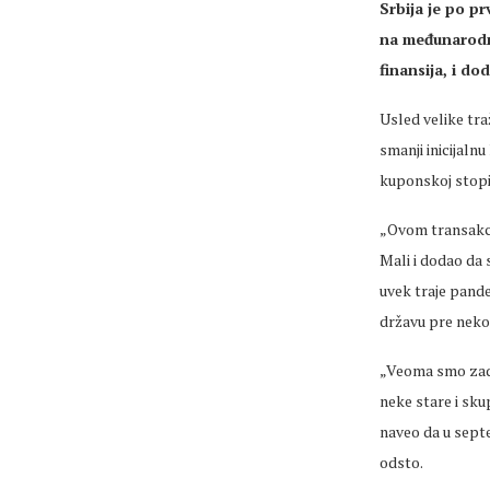
Srbija je po p
na međunarodno
finansija, i do
Usled velike traž
smanji inicijaln
kuponskoj stopi
„Ovom transakcij
Mali i dodao da 
uvek traje pand
državu pre nekoli
„Veoma smo zado
neke stare i sku
naveo da u sept
odsto.