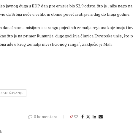
deo javnog duga u BDP dan pre emisije bio 52,9 odsto, što je „niže nego n
javio da Srbija neće u velikom obimu povećavati javni dug do kraja godine.
 današnjom emisijom je u rangu pojedinih zemalja regiona koje imaju i inv
, kao što je na primer Rumunija, dugogodišnja članica Evropske unije, što 
bija uđe u krug zemalja investicionog ranga“, zaključio je Mali.
ZADUŽIVANJE
0 komentara
0
ak