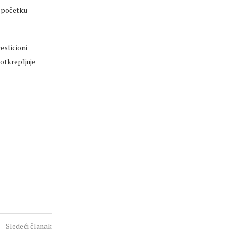
a početku
esticioni
potkrepljuje
Sledeći članak