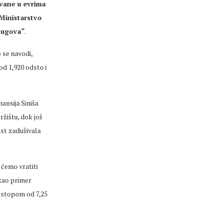
vane u evrima
 Ministarstvo
 dugova“
.
o se navodi,
od 1,920 odsto i
nansija Siniša
žištu, dok još
ast zaduživala
ćemo vratiti
 kao primer
 stopom od 7,25