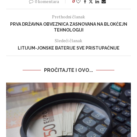
0 komentara
0
Prethodni članak
PRVA DRŽAVNA OBVEZNICA ZASNOVANA NA BLOKČEJN
TEHNOLOGIJI
Sledeći članak
LITIJUM-JONSKE BATERIJE SVE PRISTUPAČNIJE
PROČITAJTE I OVO...