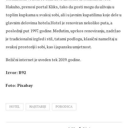
Hakuho, prenosi portal Kliks, tako da gosti mogu da uživaju u
toplim kupkama u svakoj sobi, ali i u javnim kupatilima koje dele u
glavnim delovima hotela.Hotel je renoviran nekoliko puta, a
poslednji put 1997. godine. Međutim, uprkos renoviranju, zadržao
je tradicionalni izgled i stil, tatami podlogu, klasični nameštaj u
svakoj prostoriji i sobi, kao i japansku umjetnost.
Bežični internet je uveden tek 2019. godine.
Izvor: B92
Foto: Pixabay
HOTEL
NAJSTARIJI
PORODICA