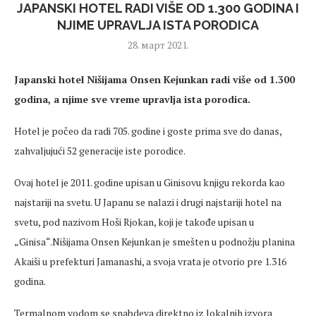
JAPANSKI HOTEL RADI VIŠE OD 1.300 GODINA I
NJIME UPRAVLJA ISTA PORODICA
28. март 2021.
Japanski hotel Nišijama Onsen Kejunkan radi više od 1.300
godina, a njime sve vreme upravlja ista porodica.
Hotel je počeo da radi 705. godine i goste prima sve do danas,
zahvaljujući 52 generacije iste porodice.
Ovaj hotel je 2011. godine upisan u Ginisovu knjigu rekorda kao
najstariji na svetu. U Japanu se nalazi i drugi najstariji hotel na
svetu, pod nazivom Hoši Rjokan, koji je takođe upisan u
„Ginisa“.Nišijama Onsen Kejunkan je smešten u podnožju planina
Akaiši u prefekturi Jamanashi, a svoja vrata je otvorio pre 1.316
godina.
Termalnom vodom se snabdeva direktno iz lokalnih izvora