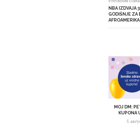
Prethodni član
NBA IZDVAJA 
GODIŠNJE ZA
AFROAMERIK
MOJ DM: PE
KUPONA U
5. авгу