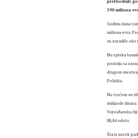
prethodnih god
390 miliona ev
Godinu dana ranij
miliona evra. Pr
su zaradile oko 
Na spisku banak
poziciju sa zara
drugom mestu je 
Politika.
Na trećem su zbi
milijarde dinar
Vojvođanska čiji 
88,84 odsto.
Šta je uzrok pad