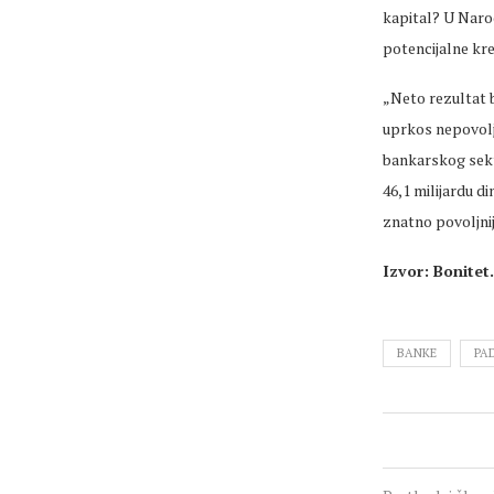
kapital? U Narod
potencijalne kre
„Neto rezultat b
uprkos nepovolj
bankarskog sekto
46,1 milijardu d
znatno povoljnij
Izvor: Bonitet
BANKE
PA