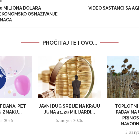
ak
30 MILIONA DOLARA
VIDEO SASTANCI SA A
 EKONOMSKO OSNAŽIVANJE
ANACA
PROČITAJTE I OVO...
T DANA, PET
JAVNI DUG SRBIJE NA KRAJU
TOPLOTNI 
 ZNAKU...
JUNA 41,29 MILIJARDI...
PADAVINA
PRINOS
ст 2026.
5. август 2026.
NAVODNJ
5. авгу