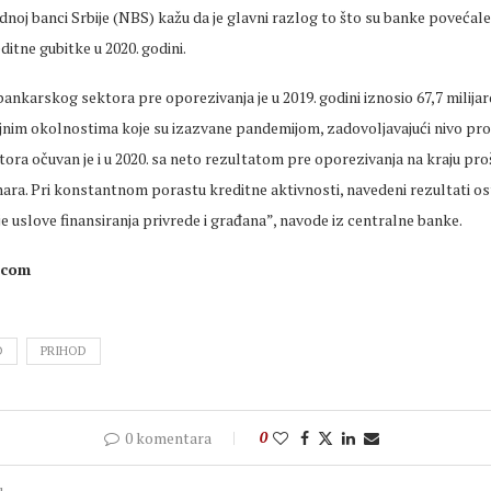
noj banci Srbije (NBS) kažu da je glavni razlog to što su banke povećale
ditne gubitke u 2020. godini.
ankarskog sektora pre oporezivanja je u 2019. godini iznosio 67,7 milijard
nim okolnostima koje su izazvane pandemijom, zadovoljavajući nivo prof
ra očuvan je i u 2020. sa neto rezultatom pre oporezivanja na kraju pro
inara. Pri konstantnom porastu kreditne aktivnosti, navedeni rezultati os
e uslove finansiranja privrede i građana”, navode iz centralne banke.
.com
D
PRIHOD
0 komentara
0