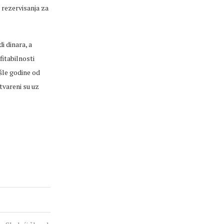
 rezervisanja za
i dinara, a
itabilnosti
šle godine od
tvareni su uz