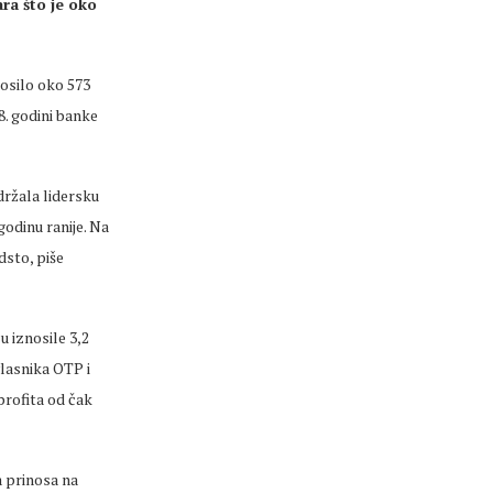
ra što je oko
nosilo oko 573
8. godini banke
držala lidersku
godinu ranije. Na
dsto, piše
 iznosile 3,2
lasnika OTP i
 profita od čak
a prinosa na