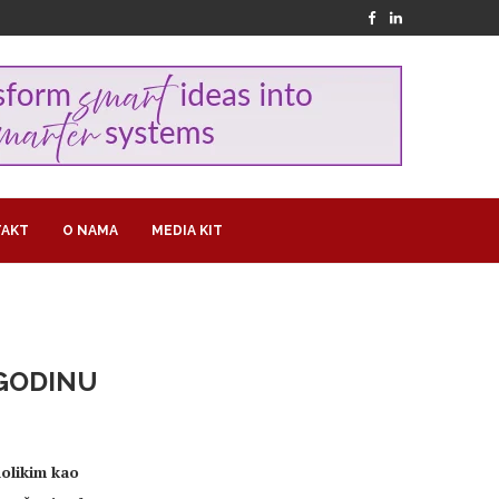
AKT
O NAMA
MEDIA KIT
 GODINU
nolikim kao