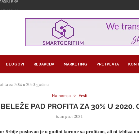
U ZNAKU ŽENSKOG...
1,29 MILIJARDI EVRA...
GROŽAVA PRINOSE, KAKO NAVODNJAVATI USEVE...
RA U BITKOINIMA IZ JEDNOG...
LOM SLADOLEDA
 POSAO I POSTALA SARAČ
REUZEO RAIFFEISEN
MA KORISTI OD LAŽNIH OGLASA...
JEDAN PAPAGAJ
BLOGOVI
REDAKCIJA
MARKETING
PRETPLATA
KONT
ofita za 30% u 2020. godinu
Ekonomija
Vesti
BELEŽE PAD PROFITA ZA 30% U 2020.
6. април 2021.
or Srbije poslovao je u godini korone sa profitom, ali ni izbliza o