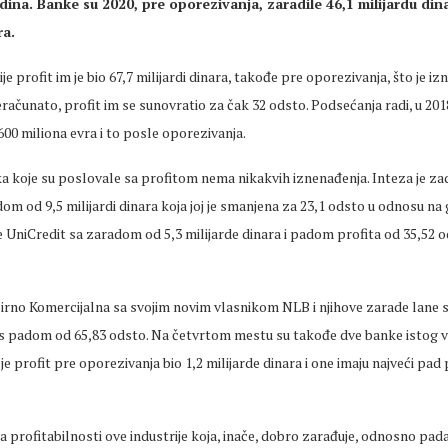
ina. Banke su 2020, pre oporezivanja, zaradile 46,1 milijardu dina
ra.
e profit im je bio 67,7 milijardi dinara, takođe pre oporezivanja, što je iz
eračunato, profit im se sunovratio za čak 32 odsto. Podsećanja radi, u 201
600 miliona evra i to posle oporezivanja.
a koje su poslovale sa profitom nema nikakvih iznenađenja. Inteza je za
dom od 9,5 milijardi dinara koja joj je smanjena za 23,1 odsto u odnosu na 
UniCredit sa zaradom od 5,3 milijarde dinara i padom profita od 35,52 o
rno Komercijalna sa svojim novim vlasnikom NLB i njihove zarade lane su
a s padom od 65,83 odsto. Na četvrtom mestu su takođe dve banke istog v
je profit pre oporezivanja bio 1,2 milijarde dinara i one imaju najveći pad
a profitabilnosti ove industrije koja, inače, dobro zarađuje, odnosno pad