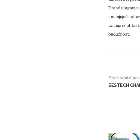
Trend ulaganja 
smanjujući odlaz
znanja iz oblast
budućnost.
Prethodni član
EESTECH CHA