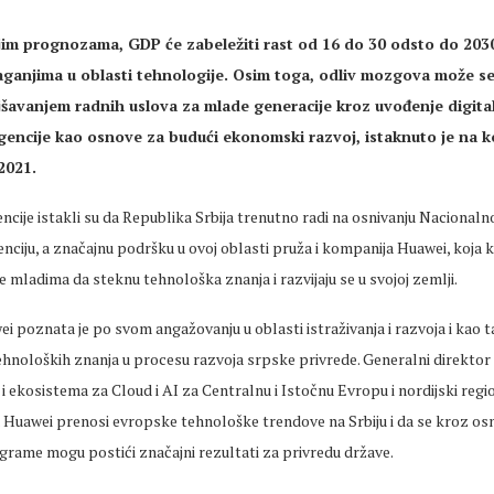
im prognozama, GDP će zabeležiti rast od 16 do 30 odsto do 203
laganjima u oblasti tehnologije. Osim toga, odliv mozgova može s
jšavanjem radnih uslova za mlade generacije kroz uvođenje digitali
igencije kao osnove za budući ekonomski razvoj, istaknuto je na k
021.
ncije istakli su da Republika Srbija trenutno radi na osnivanju Nacionaln
enciju, a značajnu podršku u ovoj oblasti pruža i kompanija Huawei, koja 
mladima da steknu tehnološka znanja i razvijaju se u svojoj zemlji.
 poznata je po svom angažovanju u oblasti istraživanja i razvoja i kao t
hnoloških znanja u procesu razvoja srpske privrede. Generalni direktor 
e i ekosistema za Cloud i AI za Centralnu i Istočnu Evropu i nordijski reg
da Huawei prenosi evropske tehnološke trendove na Srbiju i da se kroz osni
grame mogu postići značajni rezultati za privredu države.