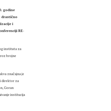
0. godine
e drastično
zacije i
onferenciji RE-
og instituta za
kroz brojne
akva značajna je
i direktor za
ion, Goran
vanje institucija