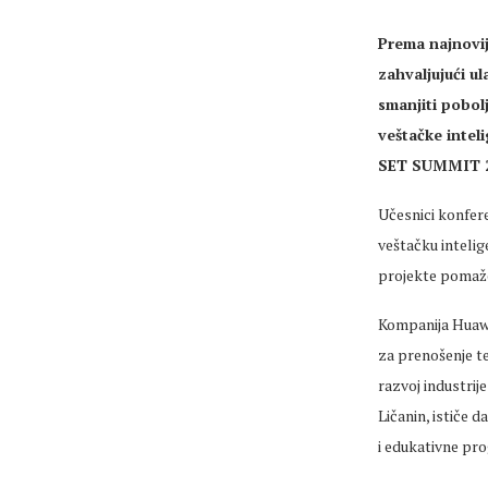
Prema najnovij
zahvaljujući u
smanjiti pobol
veštačke intel
SET SUMMIT 2
Učesnici konfere
veštačku intelig
projekte pomaže 
Kompanija Huawei
za prenošenje te
razvoj industrij
Ličanin, ističe 
i edukativne pro