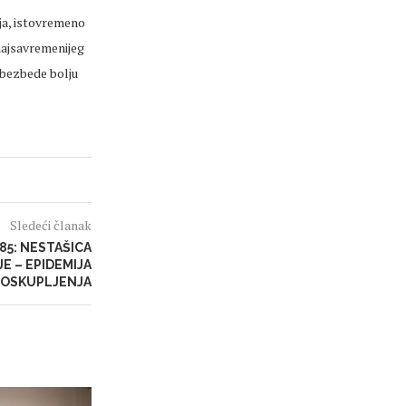
ja, istovremeno
najsavremenijeg
obezbede bolju
Sledeći članak
185: NESTAŠICA
E – EPIDEMIJA
POSKUPLJENJA