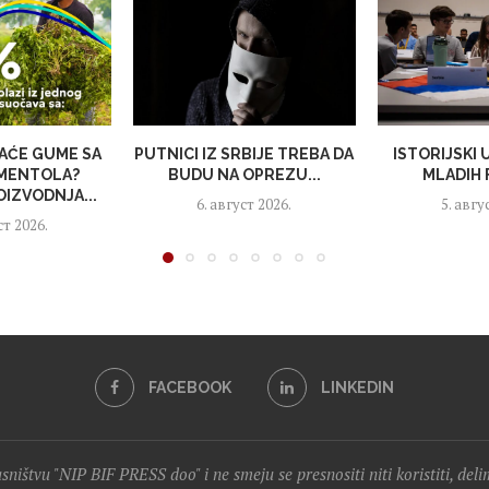
KAĆE GUME SA
PUTNICI IZ SRBIJE TREBA DA
ISTORIJSKI 
MENTOLA?
BUDU NA OPREZU...
MLADIH 
OIZVODNJA...
6. август 2026.
5. авгу
ст 2026.
FACEBOOK
LINKEDIN
lasništvu "NIP BIF PRESS doo" i ne smeju se presnositi niti koristiti, del