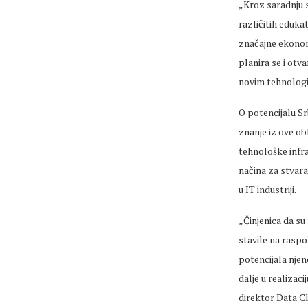
„Kroz saradnju s
različitih eduka
značajne ekonom
planira se i otv
novim tehnologija
O potencijalu Srb
znanje iz ove obl
tehnološke infra
načina za stvara
u IT industriji.
„Činjenica da su
stavile na raspo
potencijala njen
dalje u realizaci
direktor Data C