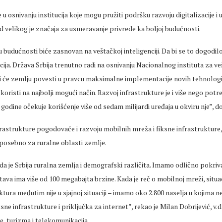
e u osnivanju institucija koje mogu pružiti podršku razvoju digitalizacije i
d velikog je značaja za usmeravanje privrede ka boljoj budućnosti.
budućnosti biće zasnovan na veštačkoj inteligenciji. Da bi se to dogodil
ucija. Država Srbija trenutno radi na osnivanju Nacionalnog instituta za v
oji će zemlju povesti u pravcu maksimalne implementacije novih tehnologija
skoristi na najbolji mogući način. Razvoj infrastrukture je i više nego pot
 godine očekuje korišćenje više od sedam milijardi uređaja u okviru nje”, do
frastrukture pogodovaće i razvoju mobilnih mreža i fiksne infrastrukture,
 posebno za ruralne oblasti zemlje.
da je Srbija ruralna zemlja i demografski različita. Imamo odlično pokriv
va ima više od 100 megabajta brzine. Kada je reč o mobilnoj mreži, situacij
ktura međutim nije u sjajnoj situaciji – imamo oko 2.800 naselja u kojima 
sne infrastrukture i priključka za internet”, rekao je Milan Dobrijević, v
e, turizma i telekomunikacija.