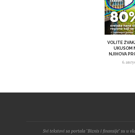
VOLITE ŽVA
UKUSOM 
NJIHOVA PR
6. авгу
Svi tekstovi sa portala "Biznis i finansije" su u v