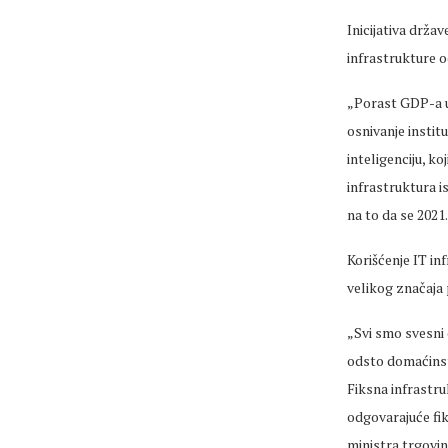
Inicijativa držav
infrastrukture o
„Porast GDP-a u 
osnivanje instit
inteligenciju, k
infrastruktura i
na to da se 2021.
Korišćenje IT in
velikog značaja
„Svi smo svesni 
odsto domaćinsta
Fiksna infrastru
odgovarajuće fik
ministra trgovin