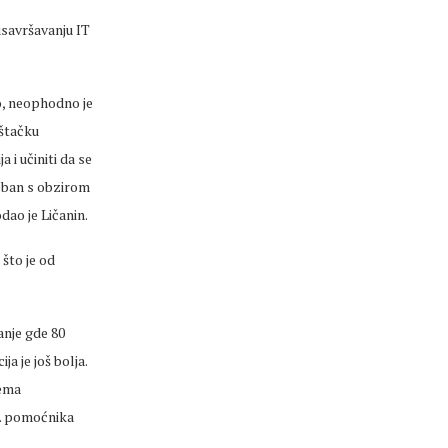
 usavršavanju IT
o, neophodno je
eštačku
 i učiniti da se
reban s obzirom
dao je Ličanin.
 što je od
anje gde 80
a je još bolja.
nema
.d. pomoćnika