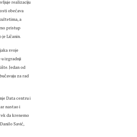
ljuje realizaciju
nosti obećava
kultetima, a
imo pristup
 je Ličanin.
njaka svoje
 u izgradnji
ište. Jedan od
obučavaju za rad
nje Data centru i
ar nastao i
strek da krenemo
 Danilo Savić,