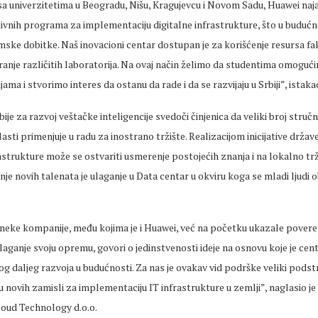
a univerzitetima u Beogradu, Nišu, Kragujevcu i Novom Sadu, Huawei najav
tivnih programa za implementaciju digitalne infrastrukture, što u buduć
ske dobitke. Naš inovacioni centar dostupan je za korišćenje resursa fa
aranje različitih laboratorija. Na ovaj način želimo da studentima omoguć
ma i stvorimo interes da ostanu da rade i da se razvijaju u Srbiji”, istakao
ije za razvoj veštačke inteligencije svedoči činjenica da veliki broj struč
asti primenjuje u radu za inostrano tržište. Realizacijom inicijative države
strukture može se ostvariti usmerenje postojećih znanja i na lokalno trž
nje novih talenata je ulaganje u Data centar u okviru koga se mladi ljudi 
 neke kompanije, među kojima je i Huawei, već na početku ukazale povere
laganje svoju opremu, govori o jedinstvenosti ideje na osnovu koje je cent
og daljeg razvoja u budućnosti. Za nas je ovakav vid podrške veliki pod
ju novih zamisli za implementaciju IT infrastrukture u zemlji”, naglasio je
loud Technology d.o.o.