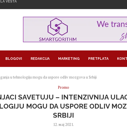
U NA OPREZU ZBOG...
MAŠKI KRAJ U NOVOM SADU
U ZNAKU ŽENSKOG...
1,29 MILIJARDI EVRA...
GROŽAVA PRINOSE, KAKO NAVODNJAVATI USEVE...
RA U BITKOINIMA IZ JEDNOG...
LOM SLADOLEDA
 POSAO I POSTALA SARAČ
REUZEO RAIFFEISEN
BLOGOVI
REDAKCIJA
MARKETING
PRETPLATA
KONT
ulaganja u tehnologiju mogu da uspore odliv mozgova u Srbiji
Promo
JACI SAVETUJU – INTENZIVNIJA ULA
LOGIJU MOGU DA USPORE ODLIV MOZ
SRBIJI
12. мај 2021.