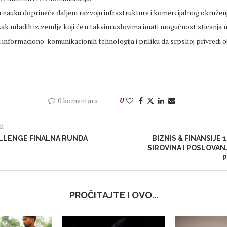
u nauku doprineće daljem razvoju infrastrukture i komercijalnog okružen
ak mladih iz zemlje koji će u takvim uslovima imati mogućnost sticanja 
i informaciono-komunikacionih tehnologija i priliku da srpskoj privredi 
0 komentara
0
ak
LLENGE FINALNA RUNDA
BIZNIS & FINANSIJE 
SIROVINA I POSLOVANJ
PROČITAJTE I OVO...