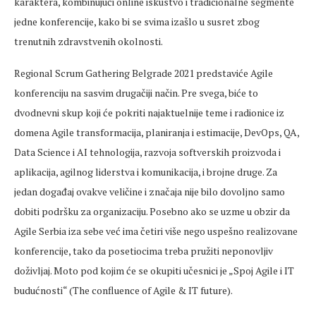
karaktera, kombinujući online iskustvo i tradicionalne segmente
jedne konferencije, kako bi se svima izašlo u susret zbog
trenutnih zdravstvenih okolnosti.
Regional Scrum Gathering Belgrade 2021 predstaviće Agile
konferenciju na sasvim drugačiji način. Pre svega, biće to
dvodnevni skup koji će pokriti najaktuelnije teme i radionice iz
domena Agile transformacija, planiranja i estimacije, DevOps, QA,
Data Science i AI tehnologija, razvoja softverskih proizvoda i
aplikacija, agilnog liderstva i komunikacija, i brojne druge. Za
jedan događaj ovakve veličine i značaja nije bilo dovoljno samo
dobiti podršku za organizaciju. Posebno ako se uzme u obzir da
Agile Serbia iza sebe već ima četiri više nego uspešno realizovane
konferencije, tako da posetiocima treba pružiti neponovljiv
doživljaj. Moto pod kojim će se okupiti učesnici je „Spoj Agile i IT
budućnosti“ (The confluence of Agile & IT future).