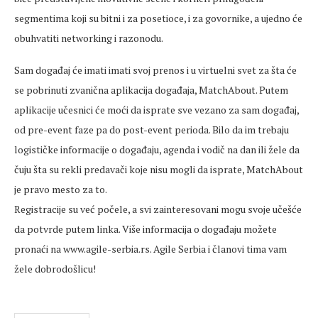
segmentima koji su bitni i za posetioce, i za govornike, a ujedno će
obuhvatiti networking i razonodu.
Sam događaj će imati imati svoj prenos i u virtuelni svet za šta će
se pobrinuti zvanična aplikacija događaja, MatchAbout. Putem
aplikacije učesnici će moći da isprate sve vezano za sam događaj,
od pre-event faze pa do post-event perioda. Bilo da im trebaju
logističke informacije o događaju, agenda i vodič na dan ili žele da
čuju šta su rekli predavači koje nisu mogli da isprate, MatchAbout
je pravo mesto za to.
Registracije su već počele, a svi zainteresovani mogu svoje učešće
da potvrde putem linka. Više informacija o događaju možete
pronaći na www.agile-serbia.rs. Agile Serbia i članovi tima vam
žele dobrodošlicu!