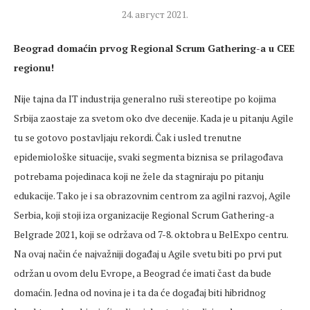
24. август 2021.
Beograd domaćin prvog Regional Scrum Gathering-a u CEE
regionu!
Nije tajna da IT industrija generalno ruši stereotipe po kojima
Srbija zaostaje za svetom oko dve decenije. Kada je u pitanju Agile
tu se gotovo postavljaju rekordi. Čak i usled trenutne
epidemiološke situacije, svaki segmenta biznisa se prilagođava
potrebama pojedinaca koji ne žele da stagniraju po pitanju
edukacije. Tako je i sa obrazovnim centrom za agilni razvoj, Agile
Serbia, koji stoji iza organizacije Regional Scrum Gathering-a
Belgrade 2021, koji se održava od 7-8. oktobra u BelExpo centru.
Na ovaj način će najvažniji događaj u Agile svetu biti po prvi put
održan u ovom delu Evrope, a Beograd će imati čast da bude
domaćin. Jedna od novina je i ta da će događaj biti hibridnog