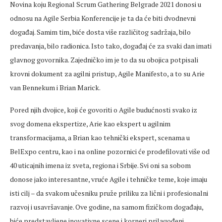
Novina koju Regional Scrum Gathering Belgrade 2021 donosi u
odnosu na Agile Serbia Konferencije je ta da će biti dvodnevni
događaj. Samim tim, biće dosta više različitog sadržaja, bilo
predavanja, bilo radionica. Isto tako, događaj će za svaki dan imati
glavnog govornika. Zajedničko im je to da su obojica potpisali
krovni dokument za agilni pristup, Agile Manifesto, a to su Arie
van Bennekum i Brian Marick.
Pored njih dvojice, koji će govoriti o Agile budućnosti svako iz
svog domena ekspertize, Arie kao ekspert u agilnim
transformacijama, a Brian kao tehnički ekspert, scenama u
BelExpo centru, kao i na online pozornici će prodefilovati više od
40 uticajnih imena iz sveta, regiona i Srbije. Svi oni sa sobom
donose jako interesantne, vruće Agile i tehničke teme, koje imaju
isti cilj – da svakom učesniku pruže priliku za lični i profesionalni
razvoj i usavršavanje. Ove godine, na samom fizičkom događaju,
biće predstavljene inovativne scene i korneri prilagođeni