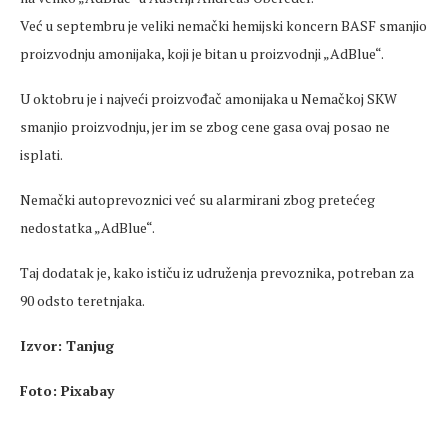
Već u septembru je veliki nemački hemijski koncern BASF smanjio
proizvodnju amonijaka, koji je bitan u proizvodnji „AdBlue“.
U oktobru je i najveći proizvođač amonijaka u Nemačkoj SKW
smanjio proizvodnju, jer im se zbog cene gasa ovaj posao ne
isplati.
Nemački autoprevoznici već su alarmirani zbog pretećeg
nedostatka „AdBlue“.
Taj dodatak je, kako ističu iz udruženja prevoznika, potreban za
90 odsto teretnjaka.
Izvor: Tanjug
Foto: Pixabay