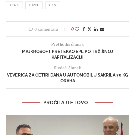
CENA
DIZEL
GAS
0 komentara
0
Prethodni članak
MAJKROSOFT PRETEKAO EPL PO TRŽIŠNOJ
KAPITALIZACIJI
Sledeći članak
VEVERICA ZA ČETIRI DANA U AUTOMOBILU SAKRILA 70 KG
ORAHA
PROČITAJTE I OVO...