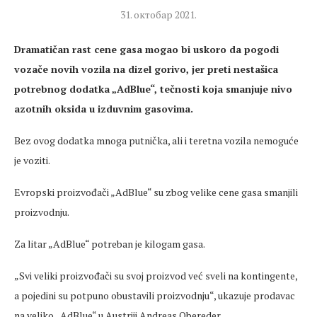
31. октобар 2021.
Dramatičan rast cene gasa mogao bi uskoro da pogodi
vozače novih vozila na dizel gorivo, jer preti nestašica
potrebnog dodatka „AdBlue“, tečnosti koja smanjuje nivo
azotnih oksida u izduvnim gasovima.
Bez ovog dodatka mnoga putnička, ali i teretna vozila nemoguće
je voziti.
Evropski proizvođači „AdBlue“ su zbog velike cene gasa smanjili
proizvodnju.
Za litar „AdBlue“ potreban je kilogam gasa.
„Svi veliki proizvođači su svoj proizvod već sveli na kontingente,
a pojedini su potpuno obustavili proizvodnju“, ukazuje prodavac
na veliko „AdBlue“ u Austriji Andreas Obereder.