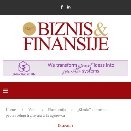
Home
Vesti
Ekonomija
„Škoda“ započinje
proizvodnju tramvaja u Kragujevcu
Ekonomija