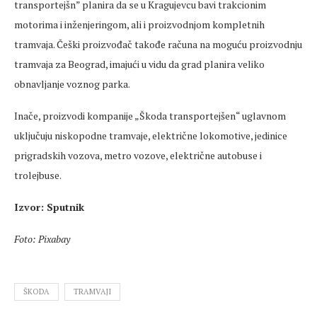
transportejšn” planira da se u Kragujevcu bavi trakcionim
motorima i inženjeringom, ali i proizvodnjom kompletnih
tramvaja. Češki proizvođač takođe računa na moguću proizvodnju
tramvaja za Beograd, imajući u vidu da grad planira veliko
obnavljanje voznog parka.
Inače, proizvodi kompanije „Škoda transportejšen“ uglavnom
uključuju niskopodne tramvaje, električne lokomotive, jedinice
prigradskih vozova, metro vozove, električne autobuse i
trolejbuse.
Izvor: Sputnik
Foto: Pixabay
ŠKODA
TRAMVAJI