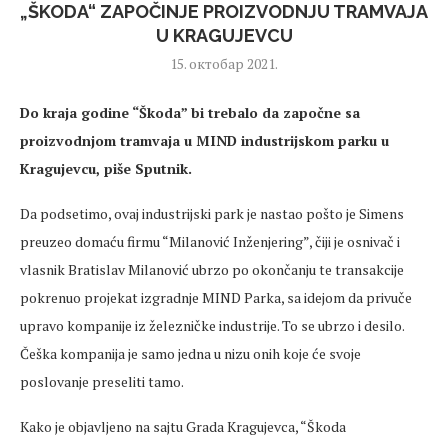
„ŠKODA“ ZAPOČINJE PROIZVODNJU TRAMVAJA
U KRAGUJEVCU
15. октобар 2021.
Do kraja godine “Škoda” bi trebalo da započne sa
proizvodnjom tramvaja u MIND industrijskom parku u
Kragujevcu, piše Sputnik.
Da podsetimo, ovaj industrijski park je nastao pošto je Simens
preuzeo domaću firmu “Milanović Inženjering”, čiji je osnivač i
vlasnik Bratislav Milanović ubrzo po okončanju te transakcije
pokrenuo projekat izgradnje MIND Parka, sa idejom da privuče
upravo kompanije iz železničke industrije. To se ubrzo i desilo.
Češka kompanija je samo jedna u nizu onih koje će svoje
poslovanje preseliti tamo.
Kako je objavljeno na sajtu Grada Kragujevca, “Škoda