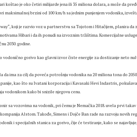
ri koštao je oko četiri milijarde jena ili 35 miliona dolara, a može da pređ
pri maksimalnoj brzini od 100 km/h sa jednim punjenjem vodonika, izveš
way“, koji je razvio voz u partnerstvu sa Tojotom i Hitačijem, planira da
motivama Hibari i da ih ponudi na izvoznim tržištima. Komercijalne uslu
čnu 2030. godine.
o vodonično gorivo kao glavni izvor čiste energije za dostizanje neto nul
la da ima za cilj da poveća potrošnju vodonika na 20 miliona tona do 2050.
nije, kao što su Ivatani korporacija i Kavasaki Hevi Indastris, pokušava
ja vodonikom kako bi snizile njegovu cenu.
ionir sa vozovima na vodonik, pri čemu je Nemačka 2018. uvela prvi takav
a kompanija Alstom. Takođe, Simens i Dojče Ban rade na razvoju novih re
nik i specijalnih stanica za gorivo, čije će testiranje, kako se najavljuje