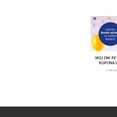
MOJ DM: PE
KUPONA U
5. авгу