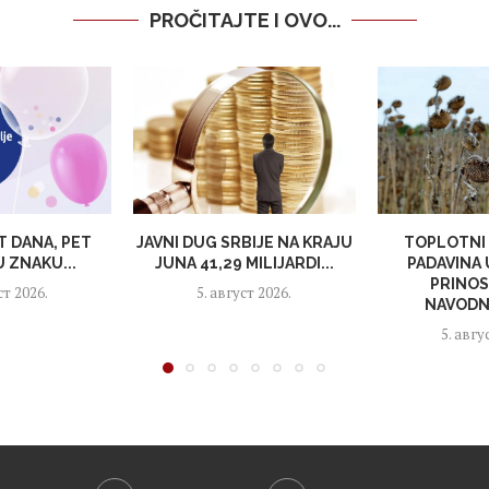
PROČITAJTE I OVO...
T DANA, PET
JAVNI DUG SRBIJE NA KRAJU
TOPLOTNI 
 ZNAKU...
JUNA 41,29 MILIJARDI...
PADAVINA
PRINOS
ст 2026.
5. август 2026.
NAVODNJ
5. авгу