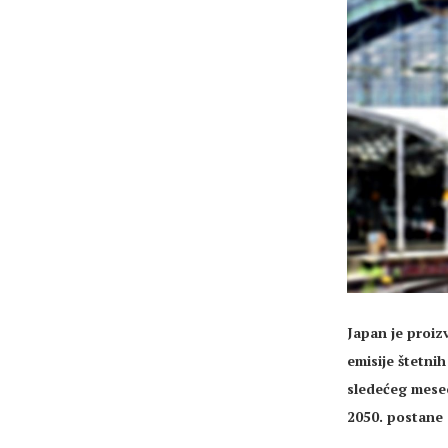
Japan je proiz
emisije štetni
sledećeg mesec
2050. postane