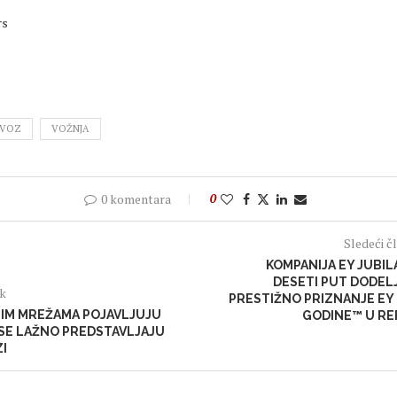
rs
VOZ
VOŽNJA
0 komentara
0
Sledeći č
KOMPANIJA EY JUBIL
DESETI PUT DODEL
ak
PRESTIŽNO PRIZNANJE EY
IM MREŽAMA POJAVLJUJU
GODINE™ U REP
I SE LAŽNO PREDSTAVLJAJU
I