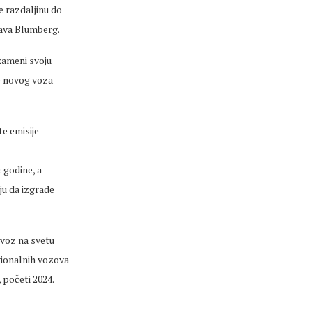
e razdaljinu do
tava Blumberg.
 zameni svoju
ge novog voza
te emisije
 godine, a
ju da izgrade
 voz na svetu
gionalnih vozova
, početi 2024.