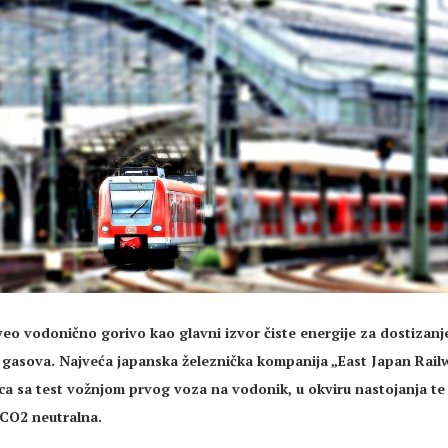
veo vodonično gorivo kao glavni izvor čiste energije za dostizanj
h gasova.
Najveća japanska železnička kompanija „East Japan Rail
a sa test vožnjom prvog voza na vodonik, u okviru nastojanja te
 CO2 neutralna.