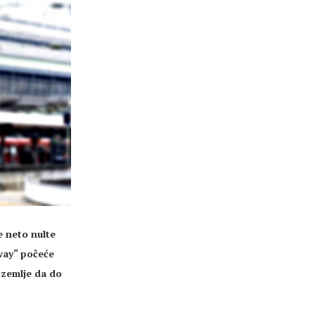
e neto nulte
way“ počeće
 zemlje da do