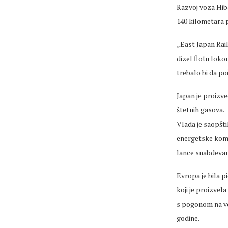
Razvoj voza Hiba
140 kilometara 
„East Japan Rail
dizel flotu loko
trebalo bi da po
Japan je proizve
štetnih gasova.
Vlada je saopšti
energetske kompa
lance snabdevan
Evropa je bila p
koji je proizvel
s pogonom na vodo
godine.