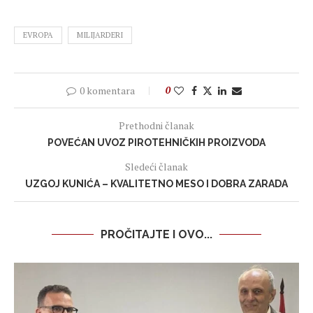
EVROPA
MILIJARDERI
0 komentara
0
Prethodni članak
POVEĆAN UVOZ PIROTEHNIČKIH PROIZVODA
Sledeći članak
UZGOJ KUNIĆA – KVALITETNO MESO I DOBRA ZARADA
PROČITAJTE I OVO...