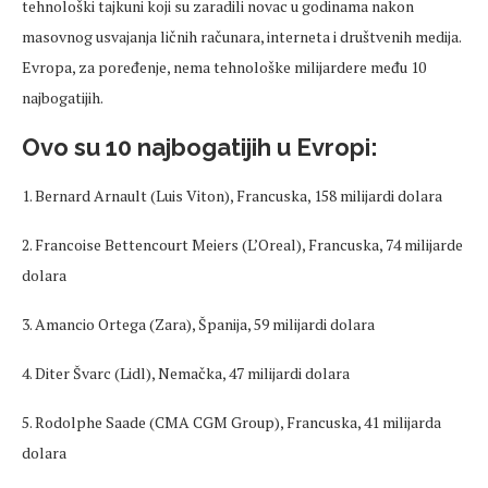
tehnološki tajkuni koji su zaradili novac u godinama nakon
masovnog usvajanja ličnih računara, interneta i društvenih medija.
Evropa, za poređenje, nema tehnološke milijardere među 10
najbogatijih.
Ovo su 10 najbogatijih u Evropi:
1. Bernard Arnault (Luis Viton), Francuska, 158 milijardi dolara
2. Francoise Bettencourt Meiers (L’Oreal), Francuska, 74 milijarde
dolara
3. Amancio Ortega (Zara), Španija, 59 milijardi dolara
4. Diter Švarc (Lidl), Nemačka, 47 milijardi dolara
5. Rodolphe Saade (CMA CGM Group), Francuska, 41 milijarda
dolara