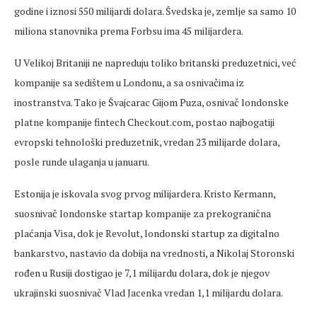
godine i iznosi 550 milijardi dolara. Švedska je, zemlje sa samo 10
miliona stanovnika prema Forbsu ima 45 milijardera.
U Velikoj Britaniji ne napreduju toliko britanski preduzetnici, već
kompanije sa sedištem u Londonu, a sa osnivačima iz
inostranstva. Tako je Švajcarac Gijom Puza, osnivač londonske
platne kompanije fintech Checkout.com, postao najbogatiji
evropski tehnološki preduzetnik, vredan 23 milijarde dolara,
posle runde ulaganja u januaru.
Estonija je iskovala svog prvog milijardera. Kristo Kermann,
suosnivač londonske startap kompanije za prekogranična
plaćanja Visa, dok je Revolut, londonski startup za digitalno
bankarstvo, nastavio da dobija na vrednosti, a Nikolaj Storonski
rođen u Rusiji dostigao je 7,1 milijardu dolara, dok je njegov
ukrajinski suosnivač Vlad Jacenka vredan 1,1 milijardu dolara.