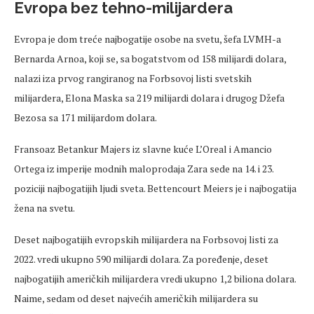
Evropa bez tehno-milijardera
Evropa je dom treće najbogatije osobe na svetu, šefa LVMH-a
Bernarda Arnoa, koji se, sa bogatstvom od 158 milijardi dolara,
nalazi iza prvog rangiranog na Forbsovoj listi svetskih
milijardera, Elona Maska sa 219 milijardi dolara i drugog Džefa
Bezosa sa 171 milijardom dolara.
Fransoaz Betankur Majers iz slavne kuće L’Oreal i Amancio
Ortega iz imperije modnih maloprodaja Zara sede na 14. i 23.
poziciji najbogatijih ljudi sveta. Bettencourt Meiers je i najbogatija
žena na svetu.
Deset najbogatijih evropskih milijardera na Forbsovoj listi za
2022. vredi ukupno 590 milijardi dolara. Za poređenje, deset
najbogatijih američkih milijardera vredi ukupno 1,2 biliona dolara.
Naime, sedam od deset najvećih američkih milijardera su