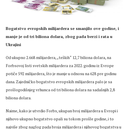
Bogatstvo evropskih milijardera se smanjilo ove godine, i
manje je od tri biliona dolara, zbog pada berzi i rata u
Ukrajini
Od ukupno 2.668 milijardera, „teških“ 12,7 biliona dolara, na
Forbsovoj listi svetskih milijardera za 2022. godinu iz Evrope
potiče 592 milijardera, što je manje u odnosu na 628 pre godinu
dana. Zajedničko bogatstvo evropskih milijardera palo je sa
prošlogodišnjeg vrhunca od tri biliona dolara na sadašnjih 2,8
biliona dolara.
Naime, kako je utvrdio Forbs, ukupan broj milijardera u Evropi i
njihovo ukupno bogatstvo opali su tokom prošle godine, i to
najviše zbog naglog pada broja milijardera i njihovog bogatstva u