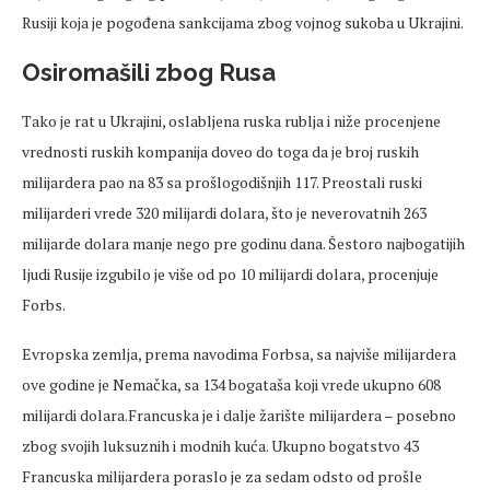
Rusiji koja je pogođena sankcijama zbog vojnog sukoba u Ukrajini.
Osiromašili zbog Rusa
Tako je rat u Ukrajini, oslabljena ruska rublja i niže procenjene
vrednosti ruskih kompanija doveo do toga da je broj ruskih
milijardera pao na 83 sa prošlogodišnjih 117. Preostali ruski
milijarderi vrede 320 milijardi dolara, što je neverovatnih 263
milijarde dolara manje nego pre godinu dana. Šestoro najbogatijih
ljudi Rusije izgubilo je više od po 10 milijardi dolara, procenjuje
Forbs.
Evropska zemlja, prema navodima Forbsa, sa najviše milijardera
ove godine je Nemačka, sa 134 bogataša koji vrede ukupno 608
milijardi dolara.Francuska je i dalje žarište milijardera – posebno
zbog svojih luksuznih i modnih kuća. Ukupno bogatstvo 43
Francuska milijardera poraslo je za sedam odsto od prošle