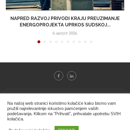
NAPRED RAZVOJ PRIVODI KRAJU PREUZIMANJE
ENERGOPROJEKTA UPRKOS SUDSKOJ...
6. август 2026.
Svi tekstovi sa portala "Biznis i finansije" su u vlasništvu "NIP
Na našoj web stranici koristimo kolačiće kako bismo vam
BIF PRESS doo" i ne smeju se presnositi niti koristiti, delimično
pružili najrelevantnije iskustvo pamćenjem vaših
ni u celosti, bez izričite dozvole kompanije.
podešavanja. Klikom na "Prihvati", prihvatate upotrebu SVIH
kolačića.
@2020 -
Studio triD