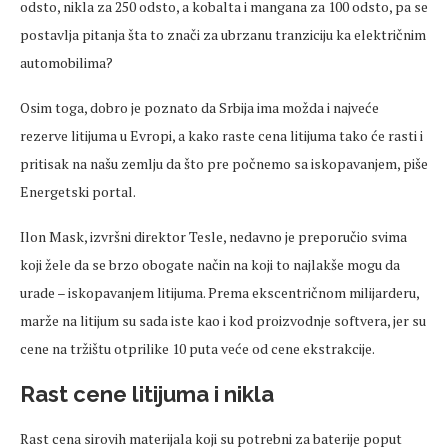
odsto, nikla za 250 odsto, a kobalta i mangana za 100 odsto, pa se
postavlja pitanja šta to znači za ubrzanu tranziciju ka električnim
automobilima?
Osim toga, dobro je poznato da Srbija ima možda i najveće
rezerve litijuma u Evropi, a kako raste cena litijuma tako će rasti i
pritisak na našu zemlju da što pre počnemo sa iskopavanjem, piše
Energetski portal.
Ilon Mask, izvršni direktor Tesle, nedavno je preporučio svima
koji žele da se brzo obogate način na koji to najlakše mogu da
urade – iskopavanjem litijuma. Prema ekscentričnom milijarderu,
marže na litijum su sada iste kao i kod proizvodnje softvera, jer su
cene na tržištu otprilike 10 puta veće od cene ekstrakcije.
Rast cene litijuma i nikla
Rast cena sirovih materijala koji su potrebni za baterije poput