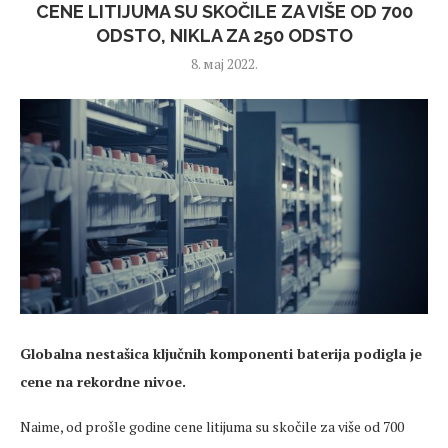
CENE LITIJUMA SU SKOČILE ZA VIŠE OD 700
ODSTO, NIKLA ZA 250 ODSTO
8. мај 2022.
Globalna nestašica ključnih komponenti baterija podigla je
cene na rekordne nivoe.
Naime, od prošle godine cene litijuma su skočile za više od 700