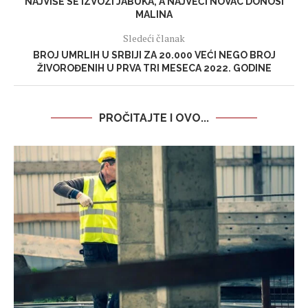
NAJVIŠE SE IZVOZI JABUKA, A NAJVEĆI NOVAC DONOSI
MALINA
Sledeći članak
BROJ UMRLIH U SRBIJI ZA 20.000 VEĆI NEGO BROJ
ŽIVOROĐENIH U PRVA TRI MESECA 2022. GODINE
PROČITAJTE I OVO...