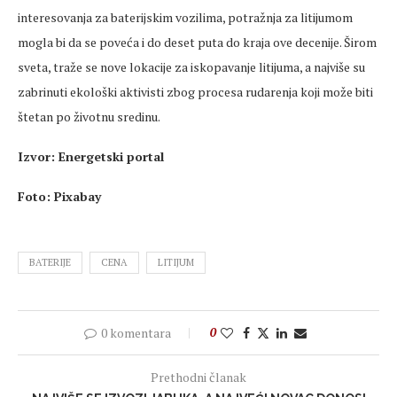
interesovanja za baterijskim vozilima, potražnja za litijumom
mogla bi da se poveća i do deset puta do kraja ove decenije. Širom
sveta, traže se nove lokacije za iskopavanje litijuma, a najviše su
zabrinuti ekološki aktivisti zbog procesa rudarenja koji može biti
štetan po životnu sredinu.
Izvor: Energetski portal
Foto: Pixabay
BATERIJE
CENA
LITIJUM
0 komentara
0
Prethodni članak