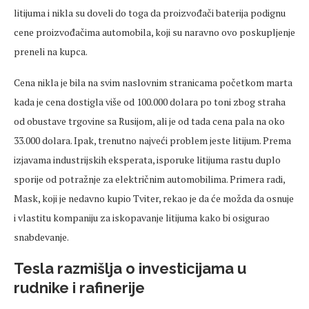
litijuma i nikla su doveli do toga da proizvođači baterija podignu
cene proizvođačima automobila, koji su naravno ovo poskupljenje
preneli na kupca.
Cena nikla je bila na svim naslovnim stranicama početkom marta
kada je cena dostigla više od 100.000 dolara po toni zbog straha
od obustave trgovine sa Rusijom, ali je od tada cena pala na oko
33.000 dolara. Ipak, trenutno najveći problem jeste litijum. Prema
izjavama industrijskih eksperata, isporuke litijuma rastu duplo
sporije od potražnje za električnim automobilima. Primera radi,
Mask, koji je nedavno kupio Tviter, rekao je da će možda da osnuje
i vlastitu kompaniju za iskopavanje litijuma kako bi osigurao
snabdevanje.
Tesla razmišlja o investicijama u
rudnike i rafinerije