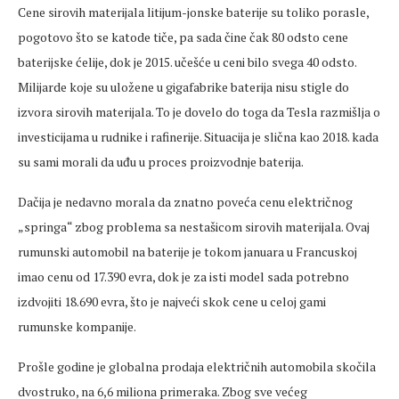
Cene sirovih materijala litijum-jonske baterije su toliko porasle,
pogotovo što se katode tiče, pa sada čine čak 80 odsto cene
baterijske ćelije, dok je 2015. učešće u ceni bilo svega 40 odsto.
Milijarde koje su uložene u gigafabrike baterija nisu stigle do
izvora sirovih materijala. To je dovelo do toga da Tesla razmišlja o
investicijama u rudnike i rafinerije. Situacija je slična kao 2018. kada
su sami morali da uđu u proces proizvodnje baterija.
Dačija je nedavno morala da znatno poveća cenu električnog
„springa“ zbog problema sa nestašicom sirovih materijala. Ovaj
rumunski automobil na baterije je tokom januara u Francuskoj
imao cenu od 17.390 evra, dok je za isti model sada potrebno
izdvojiti 18.690 evra, što je najveći skok cene u celoj gami
rumunske kompanije.
Prošle godine je globalna prodaja električnih automobila skočila
dvostruko, na 6,6 miliona primeraka. Zbog sve većeg