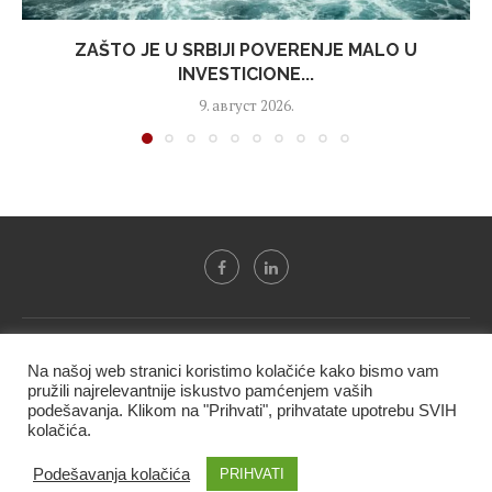
ZAŠTO JE U SRBIJI POVERENJE MALO U
INVESTICIONE...
9. август 2026.
Svi tekstovi sa portala "Biznis i finansije" su u vlasništvu "NIP
Na našoj web stranici koristimo kolačiće kako bismo vam
BIF PRESS doo" i ne smeju se presnositi niti koristiti, delimično
pružili najrelevantnije iskustvo pamćenjem vaših
ni u celosti, bez izričite dozvole kompanije.
podešavanja. Klikom na "Prihvati", prihvatate upotrebu SVIH
kolačića.
@2020 -
Studio triD
Podešavanja kolačića
PRIHVATI