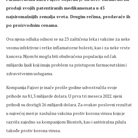
prodaji svojih patentiranih medikamenata u 45
najsiromašnijih zemalja sveta. Drugim rečima, prodavaće ih
po proizvodnim cenama.
Ova njena odluka odnosi se na 23 zaštićena leka i vakcine za neke
veoma infektivne i retke inflamatorne bolesti, kao i za neke vrste
kancera. Njom bi mogla biti obuhvaćena populacija od čak
milijardu ljudi koji imaju problem sa pristupom farmaceutskim i
zdravstvenim uslugama.
Kompanija Fajzer je inače prošle godine udvostručila svoje
prihode na 81,3 milijarde dolara. U prva tri meseca 2022. njeni
prihodi su dostigli 26 milijardi dolara. Za ovakav poslovni rezultat
u najvećoj meri je zaslužna vakcina protiv korona virusa koju je
razvila zajedno sa kompanijom Bionteh, kao i antiviralna pilula
takođe protiv korona virusa.