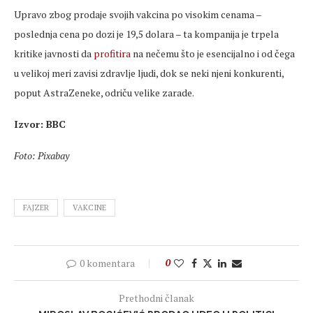
Upravo zbog prodaje svojih vakcina po visokim cenama –
poslednja cena po dozi je 19,5 dolara – ta kompanija je trpela
kritike javnosti da
profitira
na nečemu što je esencijalno i od čega
u velikoj meri zavisi zdravlje ljudi, dok se neki njeni konkurenti,
poput AstraZeneke, odriču velike zarade.
Izvor: BBC
Foto: Pixabay
FAJZER
VAKCINE
0 komentara
0
Prethodni članak