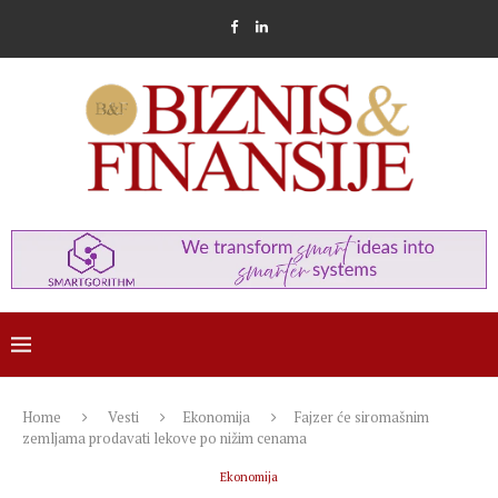
Home
Vesti
Ekonomija
Fajzer će siromašnim
zemljama prodavati lekove po nižim cenama
Ekonomija