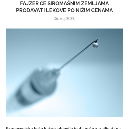
FAJZER ĆE SIROMAŠNIM ZEMLJAMA
PRODAVATI LEKOVE PO NIŽIM CENAMA
26. мај 2022.
Farmaceutska kuća Fajzer objavila je da neće zarađivati na