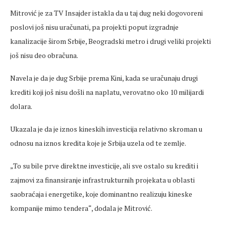
Mitrović je za TV Insajder istakla da u taj dug neki dogovoreni
poslovi još nisu uračunati, pa projekti poput izgradnje
kanalizacije širom Srbije, Beogradski metro i drugi veliki projekti
još nisu deo obračuna.
Navela je da je dug Srbije prema Kini, kada se uračunaju drugi
krediti koji još nisu došli na naplatu, verovatno oko 10 milijardi
dolara.
Ukazala je da je iznos kineskih investicija relativno skroman u
odnosu na iznos kredita koje je Srbija uzela od te zemlje.
„To su bile prve direktne investicije, ali sve ostalo su krediti i
zajmovi za finansiranje infrastrukturnih projekata u oblasti
saobraćaja i energetike, koje dominantno realizuju kineske
kompanije mimo tendera“, dodala je Mitrović.