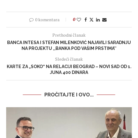
0 komentara
0
Prethodni članak
BANCA INTESA I STEFAN MILENKOVIĆ NAJAVILI SARADNJU
NA PROJEKTU ,,BANKA POD VAŠIM PRSTIMA’’
Sledeći članak
KARTE ZA „SOKO“ NA RELACIJI BEOGRAD – NOVI SAD OD 1.
JUNA 400 DINARA
PROČITAJTE I OVO...