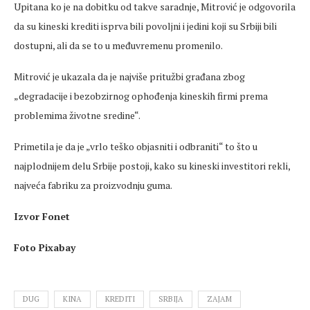
Upitana ko je na dobitku od takve saradnje, Mitrović je odgovorila
da su kineski krediti isprva bili povoljni i jedini koji su Srbiji bili
dostupni, ali da se to u međuvremenu promenilo.
Mitrović je ukazala da je najviše pritužbi građana zbog
„degradacije i bezobzirnog ophođenja kineskih firmi prema
problemima životne sredine“.
Primetila je da je „vrlo teško objasniti i odbraniti“ to što u
najplodnijem delu Srbije postoji, kako su kineski investitori rekli,
najveća fabriku za proizvodnju guma.
Izvor Fonet
Foto Pixabay
DUG
KINA
KREDITI
SRBIJA
ZAJAM