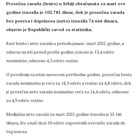
Prosečna zarada (bruto) u Srbiji obračunata za mart ove
godine iznosila je 102.781 dinar, dok je prosečna zarada
bez poreza i doprinosa (neto) iznosila 74.664 dinara,
objavio je Republički zavod za statistiku.
Rast bruto i neto zarada u periodu januar–mart 2022. godine, u
odnosu na isti period prošle godine, iznosio je 13,4 odsto
nominalno, odnosno 4,3 odsto realno.
U poređenju sa istim mesecom prethodne godine, prosečna bruto
zarada nominalno je veća za 14,3 odsto a realno za 4,8 odsto, dok
je prosečna neto zarada nominalno veća za 14,4 odsto, odnosno
za 4,9 odsto realno.
Medijalna neto zarada za mart 2022. godine iznosila je 55.146
dinara, što znači da je 50 odsto zaposlenih ostvarilo zaradu do
tog iznosa.