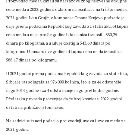
Proizvođači meda ukazali su na izazove zbog neizvesne otkupne
cene meda u 2022. godini s ozbirom na oscilacije na tržištu meda u
2021. godini. Ivan Grujić iz kompanije Cmana Кrnjevo podsetio je
da je prema podacima Republičkog zavoda za statistiku, otkupna
cena meda u maju prošle godine bila najniža i iznosila 330,25
dinara po kilogramu, a u julu je dostigla 543,69 dinara po
kilogramu. U januaru ove godine otkupna cena meda iznosila je
588,17 dinara po kilogramu.
U 2021.godini prema podacima Republičkog zavoda za statistiku,
Srbija je raspolagala sa 976.000 košnica, što je za 44 odsto više
nego 2014. godine i za 4 odsto manje nego prethodne godine.
Pčelarska privreda procenjuje da će broj košnica u 2022. godini
ostati na približno istom nivou.
Na sednici su izneti podaci o proizvodnji, uvozu i izvozu meda za
2021. godinu.