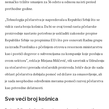
nemačko tržište smanjen za 36 odsto u odnosu na isti period
prethodne godine.
„Tehnologija pčelarstva je napredovala u Republici Srbiji što se
vidi iz rasta broja košnica. Da bi se ovaj trend rasta pčelarske
proizvodnje nastavio potrebno je uskladiti zakonske propise
Republike Srbije sa propisima EU i što pre osnovati Radnu grupu
za izradu Pravilnika o pčelinjem otrovu u resornom ministarstvu
kao i postići dogovor o subvencijama za kompanije koje posluju u
ovom sektoru“, rekla je Mirjana Miščević, viši savetnik u Udruženju
za stočarstvo i preradu stočarskih proizvoda. Ističe da je do sada
oblast pčelarstva dobijala pomoć od države za omasovljenje, ali
je sada neophodno određenim merama pomoći razvoj pčelarstva
kao privredne delatnosti.
Sve veći broj košnica