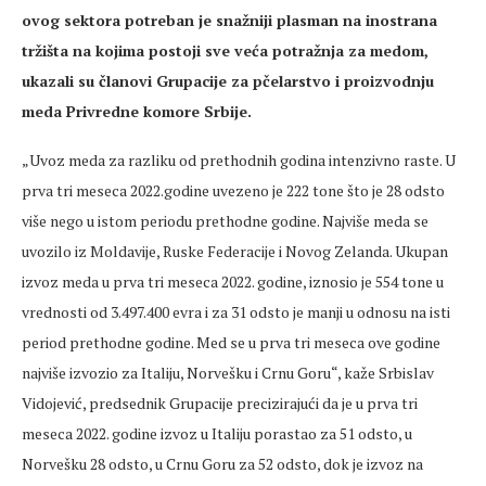
ovog sektora potreban je snažniji plasman na inostrana
tržišta na kojima postoji sve veća potražnja za medom,
ukazali su članovi Grupacije za pčelarstvo i proizvodnju
meda Privredne komore Srbije.
„Uvoz meda za razliku od prethodnih godina intenzivno raste. U
prva tri meseca 2022.godine uvezeno je 222 tone što je 28 odsto
više nego u istom periodu prethodne godine. Najviše meda se
uvozilo iz Moldavije, Ruske Federacije i Novog Zelanda. Ukupan
izvoz meda u prva tri meseca 2022. godine, iznosio je 554 tone u
vrednosti od 3.497.400 evra i za 31 odsto je manji u odnosu na isti
period prethodne godine. Med se u prva tri meseca ove godine
najviše izvozio za Italiju, Norvešku i Crnu Goru“, kaže Srbislav
Vidojević, predsednik Grupacije precizirajući da je u prva tri
meseca 2022. godine izvoz u Italiju porastao za 51 odsto, u
Norvešku 28 odsto, u Crnu Goru za 52 odsto, dok je izvoz na