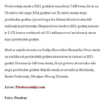
Proizvodnja meda u 2021. godini je iznosila je 7.438 tona, što je za
70 odsto više nego 2014. godine i za 35 odsto manje nego
prethodne godine i pored toga što klimatski uslovi nisu bili
naklonjeni pčelarenju. Ukupan izvoz meda u 2021. godini, iznosio
je 2.175 tona u vrednosti od 13.1 miliona evra i na istom je nivou
kao i prethodne godine.
Med se najviše izvozio za Italiju, Norvešku i Nemačku. Uvoz meda
za razliku od prethodnih godina intenzivno je rastao i u 2021.
godini. Uvezeno je 548 tona meda, što je gotovo dvostruko više
nego prethodne godine. Najviše meda se uvozilo iz Moldavije,
Ruske Federacije, Ukrajine i Novog Zelanda.
Izvor:
Plodnazemlja.com
Foto: Pixabay