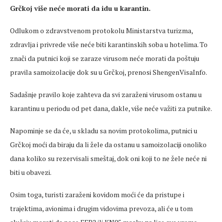
Grčkoj više neće morati da idu u karantin.
Odlukom o zdravstvenom protokolu Ministarstva turizma,
zdravlja i privrede više neće biti karantinskih soba u hotelima. To
znači da putnici koji se zaraze virusom neće morati da poštuju
pravila samoizolacije dok su u Grčkoj, prenosi ShengenVisaInfo.
Sadašnje pravilo koje zahteva da svi zaraženi virusom ostanu u
karantinu u periodu od pet dana, dakle, više neće važiti za putnike.
Napominje se da će, u skladu sa novim protokolima, putnici u
Grčkoj moći da biraju da li žele da ostanu u samoizolaciji onoliko
dana koliko su rezervisali smeštaj, dok oni koji to ne žele neće ni
biti u obavezi.
Osim toga, turisti zaraženi kovidom moći će da pristupe i
trajektima, avionima i drugim vidovima prevoza, ali će u tom