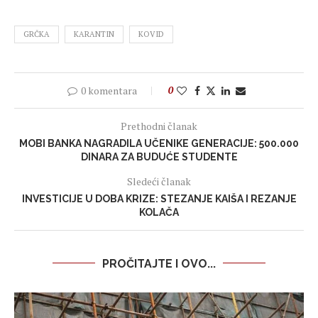
GRČKA
KARANTIN
KOVID
0 komentara
0
Prethodni članak
MOBI BANKA NAGRADILA UČENIKE GENERACIJE: 500.000
DINARA ZA BUDUĆE STUDENTE
Sledeći članak
INVESTICIJE U DOBA KRIZE: STEZANJE KAIŠA I REZANJE
KOLAČA
PROČITAJTE I OVO...