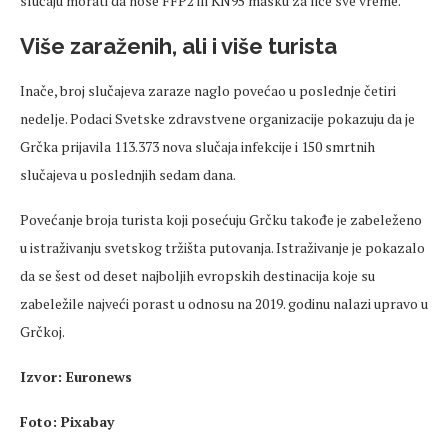
slučaju morati da nose FFP2 ili KN95 masku za lice sve vreme.
Više zaraženih, ali i više turista
Inače, broj slučajeva zaraze naglo povećao u poslednje četiri
nedelje. Podaci Svetske zdravstvene organizacije pokazuju da je
Grčka prijavila 113.373 nova slučaja infekcije i 150 smrtnih
slučajeva u poslednjih sedam dana.
Povećanje broja turista koji posećuju Grčku takođe je zabeleženo
u istraživanju svetskog tržišta putovanja. Istraživanje je pokazalo
da se šest od deset najboljih evropskih destinacija koje su
zabeležile najveći porast u odnosu na 2019. godinu nalazi upravo u
Grčkoj.
Izvor: Euronews
Foto: Pixabay