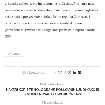
vrhunske usluge, u svojim regionima i tržištima. Priznanje naše
regionalne izvrsnosti trinaestu godinu zaredom jasno naglašava
našu snažnu posvećenost i fokus širom regiona Centralne i
Istočne Evrope i odražava visoke standarde stručnosti,
posvećenosti i izvrsnosti usluga koje pruža celokupno osoblje
GSS.
UNICREDIT
0 komentara
0
Prethodni članak
HAKERI KORISTE HOLOGRAME POSLOVNIH LJUDI KAKO BI
IZNUDILI NOVAC OD SVOJIH ŽRTAVA
Sledeći članak