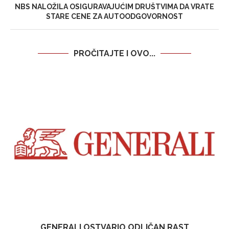
NBS NALOŽILA OSIGURAVAJUĆIM DRUŠTVIMA DA VRATE
STARE CENE ZA AUTOODGOVORNOST
PROČITAJTE I OVO...
GENERALI OSTVARIO ODLIČAN RAST