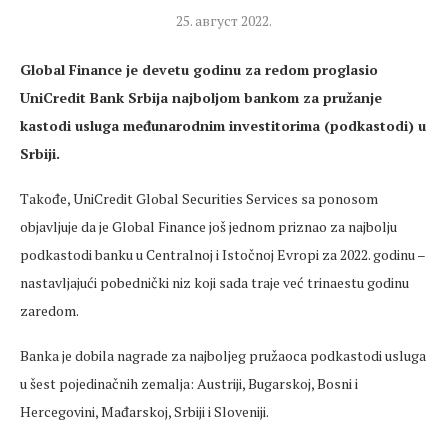
25. август 2022.
Global Finance je devetu godinu za redom proglasio
UniCredit Bank Srbija najboljom bankom za pružanje
kastodi usluga međunarodnim investitorima (podkastodi) u
Srbiji.
Takođe, UniCredit Global Securities Services sa ponosom
objavljuje da je Global Finance još jednom priznao za najbolju
podkastodi banku u Centralnoj i Istočnoj Evropi za 2022. godinu –
nastavljajući pobednički niz koji sada traje već trinaestu godinu
zaredom.
Banka je dobila nagrade za najboljeg pružaoca podkastodi usluga
u šest pojedinačnih zemalja: Austriji, Bugarskoj, Bosni i
Hercegovini, Mađarskoj, Srbiji i Sloveniji.