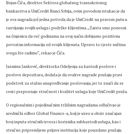
Bojan Čiča, direktor Sektora globalnog transakcionog
bankarstva u UniCredit Banci Srbija, ovim povodom istakao je da
je ova nagrada još jedna potvrda da je UniCredit na pravom putu u
razvijanju svojih usluga i podrške klijentima. „Zaista smo ponosni
na činjenicu da već godinama na ovaj način dobijamo pozitivnu
povratnu informaciju od svojih klijenata. Upravo to i jeste suština
svega što radimo“, rekao je Čiča.
Jasmina Janković, direktorka Odeljenja za kastodi poslove i
poslove depozitara, dodala je da ovakve nagrade pružaju pravi
podstrek za stalno unapređivanje poslovanja, jer to znači da se
ceni i prepoznaje stručnost i kvalitet usluga koje UniCredit pruža.
O regionalnim i pojedinačnim tržišnim nagradama odlučivao je
urednički odbor Global Finance-a, koji je uzeo u obzir značajan
broj inputa stručnih izvora i korisnika subkastodi usluga, kao i
stručno pripremljene prijave institucija koje pouzdano pružaju