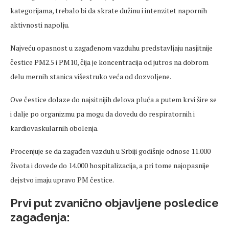
kategorijama, trebalo bi da skrate dužinu i intenzitet napornih
aktivnosti napolju.
Najveću opasnost u zagađenom vazduhu predstavljaju nasjitnije
čestice PM2.5 i PM10, čija je koncentracija od jutros na dobrom
delu mernih stanica višestruko veća od dozvoljene.
Ove čestice dolaze do najsitnijih delova pluća a putem krvi šire se
i dalje po organizmu pa mogu da dovedu do respiratornih i
kardiovaskularnih obolenja.
Procenjuje se da zagađen vazduh u Srbiji godišnje odnose 11.000
života i dovede do 14.000 hospitalizacija, a pri tome najopasnije
dejstvo imaju upravo PM čestice.
Prvi put zvanično objavljene posledice
zagađenja: