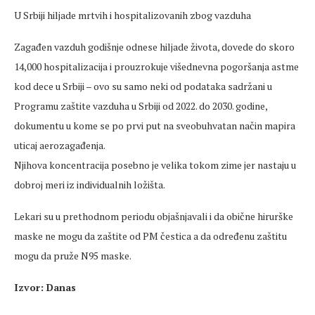
U Srbiji hiljade mrtvih i hospitalizovanih zbog vazduha
Zagađen vazduh godišnje odnese hiljade života, dovede do skoro
14,000 hospitalizacija i prouzrokuje višednevna pogoršanja astme
kod dece u Srbiji – ovo su samo neki od podataka sadržani u
Programu zaštite vazduha u Srbiji od 2022. do 2030. godine,
dokumentu u kome se po prvi put na sveobuhvatan način mapira
uticaj aerozagađenja.
Njihova koncentracija posebno je velika tokom zime jer nastaju u
dobroj meri iz individualnih ložišta.
Lekari su u prethodnom periodu objašnjavali i da obične hirurške
maske ne mogu da zaštite od PM čestica a da određenu zaštitu
mogu da pruže N95 maske.
Izvor: Danas