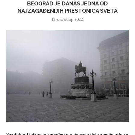
BEOGRAD JE DANAS JEDNA OD
NAJZAGAĐENIJIH PRESTONICA SVETA
12. октобар 2022.
Vazduh od jutros je zagađen u najvećem delu zemlje gde se