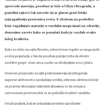
sprovode merenja, posebno je loše u Užicu i Beogradu, a
pojedini sajtovi čak navode da je glavni grad Srbije
najzagađenija prestonica sveta. S obzirom na posledice
koje zagađujuće materije u vazduhu mogu imati na zdravlje,
donosimo savete kako se ponašati kada je vazduh ovako
lošeg kvaliteta.
Kako se ističe na sajtu Beoeko, zdravstvene tegobe se mogu javiti
u celoj populaciji, s tim da posebnu pažnju treba da obrate
osetljive grupe: stari, deca, osobe sa oboljenjima srca i pluća.
Osnovne preporuke za njih podrazumevaju da izbegavaju
naporne aktivnosti u spoljašnjoj sredini, odnosno aktivnosti koje
su praćene ubrzanim i dubokim disanjem, te da ostanu u
zatvorenom prostoru dok se ne poboljša kvalitet vazduha.
Ostali građani, koji ne pripadaju posebno ugroženim