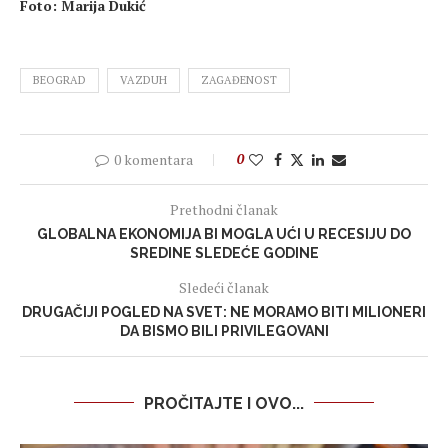
Foto: Marija Dukić
BEOGRAD
VAZDUH
ZAGAĐENOST
0 komentara
0
Prethodni članak
GLOBALNA EKONOMIJA BI MOGLA UĆI U RECESIJU DO
SREDINE SLEDEĆE GODINE
Sledeći članak
DRUGAČIJI POGLED NA SVET: NE MORAMO BITI MILIONERI
DA BISMO BILI PRIVILEGOVANI
PROČITAJTE I OVO...