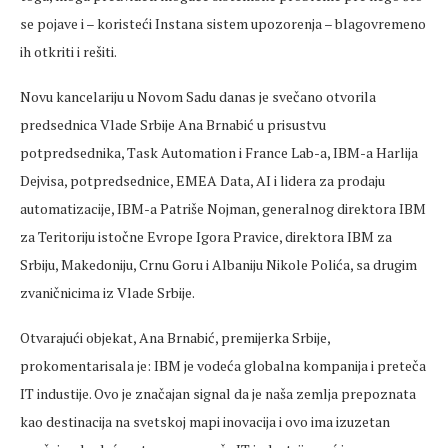
se pojave i – koristeći Instana sistem upozorenja – blagovremeno
ih otkriti i rešiti.
Novu kancelariju u Novom Sadu danas je svečano otvorila
predsednica Vlade Srbije Ana Brnabić u prisustvu
potpredsednika, Task Automation i France Lab-a, IBM-a Harlija
Dejvisa, potpredsednice, EMEA Data, AI i lidera za prodaju
automatizacije, IBM-a Patriše Nojman, generalnog direktora IBM
za Teritoriju istočne Evrope Igora Pravice, direktora IBM za
Srbiju, Makedoniju, Crnu Goru i Albaniju Nikole Polića, sa drugim
zvaničnicima iz Vlade Srbije.
Otvarajući objekat, Ana Brnabić, premijerka Srbije,
prokomentarisala je: IBM je vodeća globalna kompanija i preteča
IT industije. Ovo je značajan signal da je naša zemlja prepoznata
kao destinacija na svetskoj mapi inovacija i ovo ima izuzetan