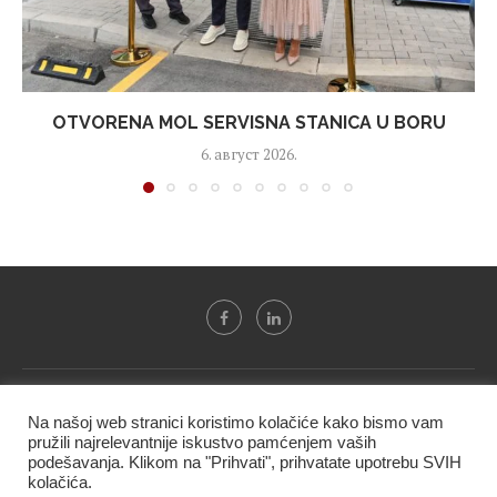
OTVORENA MOL SERVISNA STANICA U BORU
6. август 2026.
Svi tekstovi sa portala "Biznis i finansije" su u vlasništvu "NIP
Na našoj web stranici koristimo kolačiće kako bismo vam
BIF PRESS doo" i ne smeju se presnositi niti koristiti, delimično
pružili najrelevantnije iskustvo pamćenjem vaših
ni u celosti, bez izričite dozvole kompanije.
podešavanja. Klikom na "Prihvati", prihvatate upotrebu SVIH
kolačića.
@2020 -
Studio triD