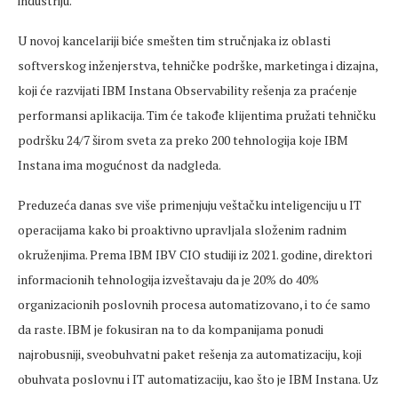
industriju.
U novoj kancelariji biće smešten tim stručnjaka iz oblasti
softverskog inženjerstva, tehničke podrške, marketinga i dizajna,
koji će razvijati IBM Instana Observability rešenja za praćenje
performansi aplikacija. Tim će takođe klijentima pružati tehničku
podršku 24/7 širom sveta za preko 200 tehnologija koje IBM
Instana ima mogućnost da nadgleda.
Preduzeća danas sve više primenjuju veštačku inteligenciju u IT
operacijama kako bi proaktivno upravljala složenim radnim
okruženjima. Prema IBM IBV CIO studiji iz 2021. godine, direktori
informacionih tehnologija izveštavaju da je 20% do 40%
organizacionih poslovnih procesa automatizovano, i to će samo
da raste. IBM je fokusiran na to da kompanijama ponudi
najrobusniji, sveobuhvatni paket rešenja za automatizaciju, koji
obuhvata poslovnu i IT automatizaciju, kao što je IBM Instana. Uz