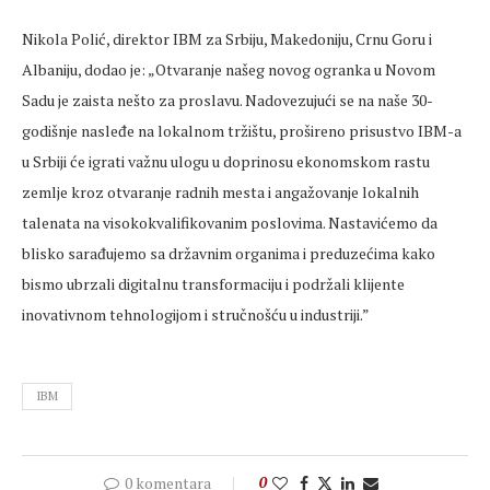
Nikola Polić, direktor IBM za Srbiju, Makedoniju, Crnu Goru i
Albaniju, dodao je: „Otvaranje našeg novog ogranka u Novom
Sadu je zaista nešto za proslavu. Nadovezujući se na naše 30-
godišnje nasleđe na lokalnom tržištu, prošireno prisustvo IBM-a
u Srbiji će igrati važnu ulogu u doprinosu ekonomskom rastu
zemlje kroz otvaranje radnih mesta i angažovanje lokalnih
talenata na visokokvalifikovanim poslovima. Nastavićemo da
blisko sarađujemo sa državnim organima i preduzećima kako
bismo ubrzali digitalnu transformaciju i podržali klijente
inovativnom tehnologijom i stručnošću u industriji.”
IBM
0 komentara
0