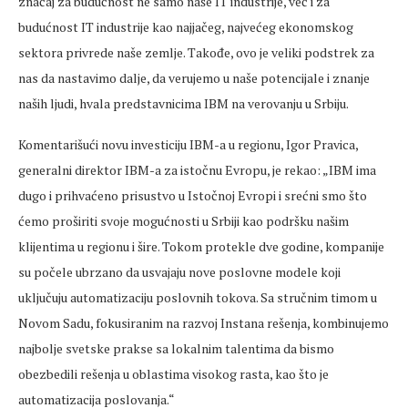
značaj za budućnost ne samo naše IT industrije, već i za
budućnost IT industrije kao najjačeg, najvećeg ekonomskog
sektora privrede naše zemlje. Takođe, ovo je veliki podstrek za
nas da nastavimo dalje, da verujemo u naše potencijale i znanje
naših ljudi, hvala predstavnicima IBM na verovanju u Srbiju.
Komentarišući novu investiciju IBM-a u regionu, Igor Pravica,
generalni direktor IBM-a za istočnu Evropu, je rekao: „IBM ima
dugo i prihvaćeno prisustvo u Istočnoj Evropi i srećni smo što
ćemo proširiti svoje mogućnosti u Srbiji kao podršku našim
klijentima u regionu i šire. Tokom protekle dve godine, kompanije
su počele ubrzano da usvajaju nove poslovne modele koji
uključuju automatizaciju poslovnih tokova. Sa stručnim timom u
Novom Sadu, fokusiranim na razvoj Instana rešenja, kombinujemo
najbolje svetske prakse sa lokalnim talentima da bismo
obezbedili rešenja u oblastima visokog rasta, kao što je
automatizacija poslovanja.“