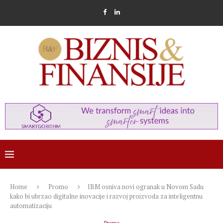
Home
Promo
IBM osniva novi ogranak u Novom Sadu
kako bi ubrzao digitalne inovacije i razvoj proizvoda za inteligentnu
automatizaciju