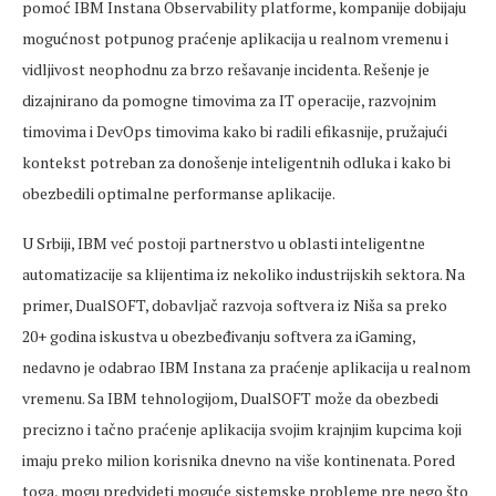
pomoć IBM Instana Observability platforme, kompanije dobijaju
mogućnost potpunog praćenje aplikacija u realnom vremenu i
vidljivost neophodnu za brzo rešavanje incidenta. Rešenje je
dizajnirano da pomogne timovima za IT operacije, razvojnim
timovima i DevOps timovima kako bi radili efikasnije, pružajući
kontekst potreban za donošenje inteligentnih odluka i kako bi
obezbedili optimalne performanse aplikacije.
U Srbiji, IBM već postoji partnerstvo u oblasti inteligentne
automatizacije sa klijentima iz nekoliko industrijskih sektora. Na
primer, DualSOFT, dobavljač razvoja softvera iz Niša sa preko
20+ godina iskustva u obezbeđivanju softvera za iGaming,
nedavno je odabrao IBM Instana za praćenje aplikacija u realnom
vremenu. Sa IBM tehnologijom, DualSOFT može da obezbedi
precizno i tačno praćenje aplikacija svojim krajnjim kupcima koji
imaju preko milion korisnika dnevno na više kontinenata. Pored
toga, mogu predvideti moguće sistemske probleme pre nego što