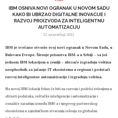
Promo
IBM OSNIVA NOVI OGRANAK U NOVOM SADU
KAKO BI UBRZAO DIGITALNE INOVACIJE I
RAZVOJ PROIZVODA ZA INTELIGENTNU
AUTOMATIZACIJU
21. децембар 2022.
IBM je svečano otvorio svoj novi ogranak u Novom Sadu, u
Bulevaru Evrope. Širenje prisustva IBM-a u Srbiji – sa još
jednom IBM lokacijom u zemlji – ubrzaće izgradnju veština
neophodnih za jačanje IT ekosistema u regionu i podstaći
razvoj inteligentne automatizacije i izgradnju veština.
Na novoj IBM lokaciji fokus će biti na razvoju i podršci rešenjima u
oblasti podataka, veštačke inteligencije i automatizacije i
osnažiće saradnju između IBM-a i njegovog partnerskog
ekosistema u zajedničkom stvaranju rešenja za globalnu