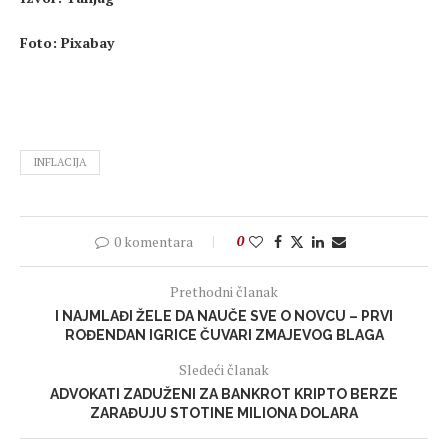
Foto: Pixabay
INFLACIJA
0 komentara
0
Prethodni članak
I NAJMLAĐI ŽELE DA NAUČE SVE O NOVCU – PRVI
ROĐENDAN IGRICE ČUVARI ZMAJEVOG BLAGA
Sledeći članak
ADVOKATI ZADUŽENI ZA BANKROT KRIPTO BERZE
ZARAĐUJU STOTINE MILIONA DOLARA