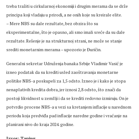
treba tražiti u cirkularnoj ekonomiji i drugim merama da se drže
principa koji vladaju u prirodi, a ne onih koje su kreirale elite.
– Mere NBS su dale rezultate, bez obzira što su
eksperimentalne, što je opasno, ali smo imali sreće da su dale
rezultate. Rešenje je na strukturnoj strani, ne može se stanje
srediti monetarnim merama – upozorio je Đuričin.
Generalni sekretar Udruženja banaka Srbije Vladimir Vasić je
izneo podatak da su krediti usled zaoštravanja monetarne
politike NBS-a poskupeli za 1,5 odsto. Izneo je i kako je stopa
nenaplativih kredita dobra, jer iznosi 2,8 odsto, što znači da
postoji likvidnost u zemllji i da se krediti redovno izmiruju. On je
potvrdio procene NBS-a u vezi sa kretanjem inflacije u narednom
periodu koja predviđa pad inflacije naredne godine i vraćanje na
planirani nivo do kraja 2024. godine.
Izvor: Tanjug