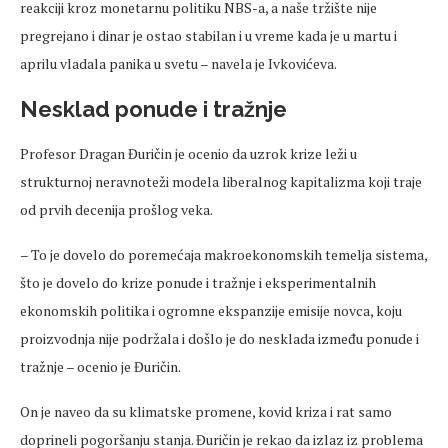
reakciji kroz monetarnu politiku NBS-a, a naše tržište nije
pregrejano i dinar je ostao stabilan i u vreme kada je u martu i
aprilu vladala panika u svetu – navela je Ivkovićeva.
Nesklad ponude i tražnje
Profesor Dragan Đuričin je ocenio da uzrok krize leži u
strukturnoj neravnoteži modela liberalnog kapitalizma koji traje
od prvih decenija prošlog veka.
– To je dovelo do poremećaja makroekonomskih temelja sistema,
što je dovelo do krize ponude i tražnje i eksperimentalnih
ekonomskih politika i ogromne ekspanzije emisije novca, koju
proizvodnja nije podržala i došlo je do nesklada između ponude i
tražnje – ocenio je Đuričin.
On je naveo da su klimatske promene, kovid kriza i rat samo
doprineli pogoršanju stanja. Đuričin je rekao da izlaz iz problema