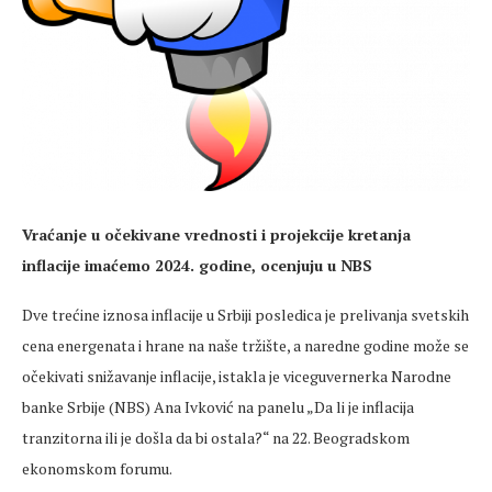
Vraćanje u očekivane vrednosti i projekcije kretanja
inflacije imaćemo 2024. godine, ocenjuju u NBS
Dve trećine iznosa inflacije u Srbiji posledica je prelivanja svetskih
cena energenata i hrane na naše tržište, a naredne godine može se
očekivati snižavanje inflacije, istakla je viceguvernerka Narodne
banke Srbije (NBS) Ana Ivković na panelu „Da li je inflacija
tranzitorna ili je došla da bi ostala?“ na 22. Beogradskom
ekonomskom forumu.