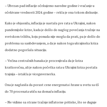
– Ubrzan pad inflacije očekujemo naredne godine i vraćanje u
očekivane vrednosti 2024. godine – rekla je ona tokom diskusije.
Kako je objasnila, inflacija je nastala pre rata u Ukrajini, nakon
pandemijske krize, kada je došlo do naglog povećanja tražnje na
svetskom tržištu, koju ponuda nije mogla da prati, pa je došlo do
problema sa sanbdevanjem, a da je nakon toga ukrajinska kriza
dodatno pogoršala situaciju.
– Većina centralnih banaka je procenjivala da je kriza
kratkoročna, ali je nakon početka rata u Ukrajini kriza postala
trajnija – istakla je viceguvernerka.
Ona je naglasila da porast cene energenata i hrane u svetu sa 65
do 70 procenata utiču na domaću inflaciju.
– Ne vidimo sa strane tražnje inflatorne pritiske, što se duguje