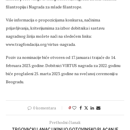
filantropiju i Nagrada za mlade filantrope.
Više informacija o propozicijama konkursa, načinima
prijavljivanja, kriterijumima za izbor dobitnika i sastavu
nagradnog žirija možete naći na sledećem linku:
www.tragfondacija.org/virtus-nagrada.
Poziv za nominacije biće otvoren od 17. januara i trajaće do 14.
februara 2023. godine. Dobitnici VIRTUS nagrada za 2022. godinu
biće proglašeni 25. marta 2023. godine na svečanoj ceremoniji u
Beogradu.
0 komentara
0
Prethodni članak
TRGOVAČKI LANAC UKINUO GOTOVINSKO PLAĆANJE