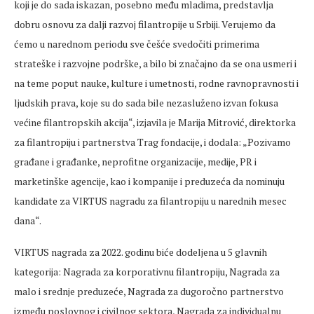
koji je do sada iskazan, posebno među mladima, predstavlja
dobru osnovu za dalji razvoj filantropije u Srbiji. Verujemo da
ćemo u narednom periodu sve češće svedočiti primerima
strateške i razvojne podrške, a bilo bi značajno da se ona usmeri i
na teme poput nauke, kulture i umetnosti, rodne ravnopravnosti i
ljudskih prava, koje su do sada bile nezasluženo izvan fokusa
većine filantropskih akcija“, izjavila je Marija Mitrović, direktorka
za filantropiju i partnerstva Trag fondacije, i dodala: „Pozivamo
građane i građanke, neprofitne organizacije, medije, PR i
marketinške agencije, kao i kompanije i preduzeća da nominuju
kandidate za VIRTUS nagradu za filantropiju u narednih mesec
dana“.
VIRTUS nagrada za 2022. godinu biće dodeljena u 5 glavnih
kategorija: Nagrada za korporativnu filantropiju, Nagrada za
malo i srednje preduzeće, Nagrada za dugoročno partnerstvo
između poslovnog i civilnog sektora, Nagrada za individualnu