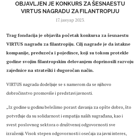
OBJAVLJEN JE KONKURS ZA ŠESNAESTU
VIRTUS NAGRADU ZA FILANTROPIJU
17. јануар 2023.
Trag fondacija je objavila početak konkursa za šesnaestu
VIRTUS nagradu za filantropiju. Cilj nagrade je da istakne
kompanije, preduzeća i pojedince, koji su tokom protekle
godine svojim filantropskim delovanjem doprinosili razvoju
zajednice na strateški i dugoročan način.
VIRTUS nagrada dodeljuje se s namerom da se njihovo
dobročinstvo promoviše i predstavi javnosti.
„Iz godine u godinu beležimo porast davanja za opšte dobro, što
potvrđuje da su solidarnost i empatija naših sugrađana, kao i
svest poslovnog sektora o društvenoj odgovornosti sve
izraženiji. Visok stepen odgovornosti i osećaja za javni interes,