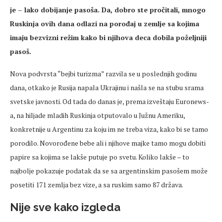
je – lako dobijanje pasoša. Da, dobro ste pročitali, mnogo
Ruskinja ovih dana odlazi na porođaj u zemlje sa kojima
imaju bezvizni režim kako bi njihova deca dobila poželjniji
pasoš.
Nova podvrsta “bejbi turizma” razvila se u poslednjih godinu
dana, otkako je Rusija napala Ukrajinu i našla se na stubu srama
svetske javnosti. Od tada do danas je, prema izveštaju Euronews-
a, na hiljade mladih Ruskinja otputovalo u Južnu Ameriku,
konkretnije u Argentinu za koju im ne treba viza, kako bi se tamo
porodilo. Novorođene bebe ali i njihove majke tamo mogu dobiti
papire sa kojima se lakše putuje po svetu. Koliko lakše – to
najbolje pokazuje podatak da se sa argentinskim pasošem može
posetiti 171 zemlja bez vize, a sa ruskim samo 87 država.
Nije sve kako izgleda