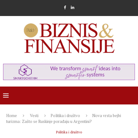
Home
Vesti
Politika i društvo
Nova vrsta bejbi
turizma: Zašto se Ruskinje porađaju u Argentini?
Politika i društvo