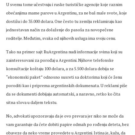
U svemu tome učestvuju i ruske turističke agencije koje raznim
obećanjima mame parove u Argentinu, za ne baš male svote, koje
dostižu i do 35.000 dolara. One često tu zemlju reklamiraju kao
jednostavan način za dolaženje do pasoša za novopečene
roditelje. Međutim, svaka od njihovih usluga ima svoju cenu.
Tako na primer sajt RuArgentina nudi informacije svima koji su
zainteresovani za porođaj u Argentini. Njihove telefonske
konsultacije koštaju 100 dolara, a za 5.500 dolara dobija se
“ekonomski paket” odnosno susreti sa doktorima koji će ženu
poroditi kao i priprema argentinskih dokumenata. U reklami piše
da se dokumenti dobijaju automatski, a naravno, retko ko čita
sitna slova u daljem tekstu.
No, advokati upozoravaju da je ovo prevara jer niko ne može da
vam garantuje da ćete dobiti papire odmah po rođenju deteta, bez
obaveze da neko vreme provedete u Argentini. Istina je, kažu, da