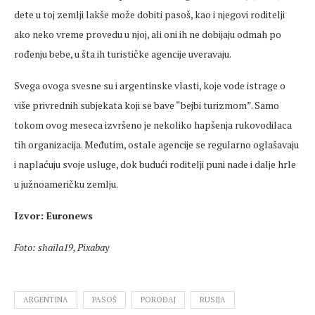
dete u toj zemlji lakše može dobiti pasoš, kao i njegovi roditelji
ako neko vreme provedu u njoj, ali oni ih ne dobijaju odmah po
rođenju bebe, u šta ih turističke agencije uveravaju.
Svega ovoga svesne su i argentinske vlasti, koje vode istrage o
više privrednih subjekata koji se bave “bejbi turizmom”. Samo
tokom ovog meseca izvršeno je nekoliko hapšenja rukovodilaca
tih organizacija. Međutim, ostale agencije se regularno oglašavaju
i naplaćuju svoje usluge, dok budući roditelji puni nade i dalje hrle
u južnoameričku zemlju.
Izvor: Euronews
Foto: shaila19, Pixabay
ARGENTINA
PASOŠ
POROĐAJ
RUSIJA