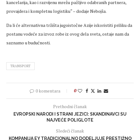
kancelarija, kao i razvijenu mrežu pažljivo odabranih partnera,
provajdera i kompletnu logistiku“ – dodaje Nebojša.
Da li će alternativna tržišta jugoistočne Azije iskoristiti priliku da
postanu vodeće za izvoz robe iz ovog dela sveta, ostaje nam da
saznamo u budućnosti.
TRANSPORT
0 komentara
0
Prethodni članak
EVROPSKI NARODI I STRANI JEZICI: SKANDINAVCI SU
NAJVEĆE POLIGLOTE
Sledeći članak
KOMPANIJA EY TRADICIONALNO DODELJUJE PRESTIŽNO