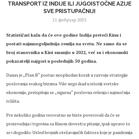
TRANSPORT IZ INDIJE ILI JUGOISTOČNE AZIJE
SVE PRISTUPAČNIJI
21. фебруар 2023.
Statističari kažu da će ove godine Indija preteći Kinu i
postati najmnogoljudnija zemlja na svetu. Ne samo da se
broj stanovnika u Kini smanjio u 2022, već su i ekonomski
pokazatelji najgori u poslednjih 50 godina.
Danas je „Plan B“ postao neophodan korak u razvoju strategije
poslovanja svakog biznisa. Više nego ikad u istoriji svetske
ekonomije, preispituju se „sigurna“ poslovna rešenja i najmoćnija
tržišta.
Pre nekoliko godina verovatno ne biste poverovali da će se
proizvodnja i trgovina sa Kinom dovesti u pitanje, ipak upravo to
se i dogodilo. Usled brojnih otežavajućih faktora koje je pandemija