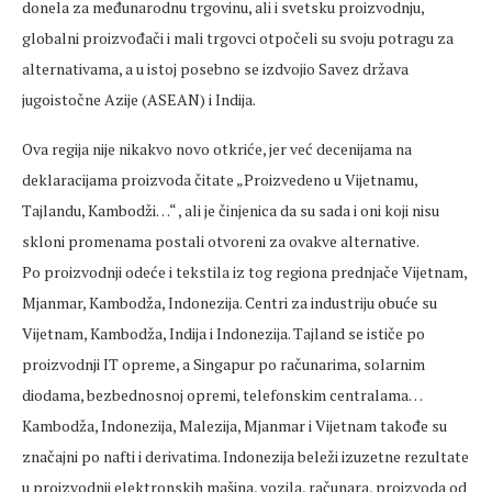
donela za međunarodnu trgovinu, ali i svetsku proizvodnju,
globalni proizvođači i mali trgovci otpočeli su svoju potragu za
alternativama, a u istoj posebno se izdvojio Savez država
jugoistočne Azije (ASEAN) i Indija.
Ova regija nije nikakvo novo otkriće, jer već decenijama na
deklaracijama proizvoda čitate „Proizvedeno u Vijetnamu,
Tajlandu, Kambodži…“ , ali je činjenica da su sada i oni koji nisu
skloni promenama postali otvoreni za ovakve alternative.
Po proizvodnji odeće i tekstila iz tog regiona prednjače Vijetnam,
Mjanmar, Kambodža, Indonezija. Centri za industriju obuće su
Vijetnam, Kambodža, Indija i Indonezija. Tajland se ističe po
proizvodnji IT opreme, a Singapur po računarima, solarnim
diodama, bezbednosnoj opremi, telefonskim centralama…
Kambodža, Indonezija, Malezija, Mjanmar i Vijetnam takođe su
značajni po nafti i derivatima. Indonezija beleži izuzetne rezultate
u proizvodnji elektronskih mašina, vozila, računara, proizvoda od