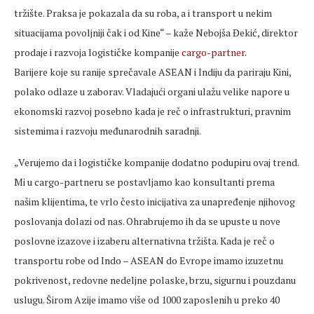
tržište. Praksa je pokazala da su roba, a i transport u nekim
situacijama povoljniji čak i od Kine“ – kaže Nebojša Đekić, direktor
prodaje i razvoja logističke kompanije
cargo-partner
.
Barijere koje su ranije sprečavale ASEAN i Indiju da pariraju Kini,
polako odlaze u zaborav. Vladajući organi ulažu velike napore u
ekonomski razvoj posebno kada je reč o infrastrukturi, pravnim
sistemima i razvoju međunarodnih saradnji.
„Verujemo da i logističke kompanije dodatno podupiru ovaj trend.
Mi u cargo-partneru se postavljamo kao konsultanti prema
našim klijentima, te vrlo često inicijativa za unapređenje njihovog
poslovanja dolazi od nas. Ohrabrujemo ih da se upuste u nove
poslovne izazove i izaberu alternativna tržišta. Kada je reč o
transportu robe od Indo – ASEAN do Evrope imamo izuzetnu
pokrivenost, redovne nedeljne polaske, brzu, sigurnu i pouzdanu
uslugu. Širom Azije imamo više od 1000 zaposlenih u preko 40