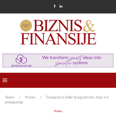
Home
Promo
Transport iz Indije ili jugoistočne Azije sve
pristupačniji
Promo