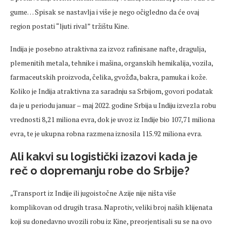
gume… Spisak se nastavlja i više je nego očigledno da će ovaj
region postati “ljuti rival” tržištu Kine.
Indija je posebno atraktivna za izvoz rafinisane nafte, dragulja,
plemenitih metala, tehnike i mašina, organskih hemikalija, vozila,
farmaceutskih proizvoda, čelika, gvožđa, bakra, pamuka i kože.
Koliko je Indija atraktivna za saradnju sa Srbijom, govori podatak
da je u periodu januar – maj 2022. godine Srbija u Indiju izvezla robu
vrednosti 8,21 miliona evra, dok je uvoz iz Indije bio 107,71 miliona
evra, te je ukupna robna razmena iznosila 115.92 miliona evra.
Ali kakvi su logistički izazovi kada je
reč o dopremanju robe do Srbije?
„Transport iz Indije ili jugoistočne Azije nije ništa više
komplikovan od drugih trasa. Naprotiv, veliki broj naših klijenata
koji su donedavno uvozili robu iz Kine, preorjentisali su se na ovo