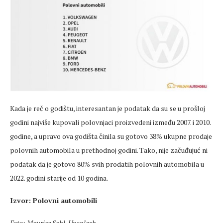
Kada je reč o godištu, interesantan je podatak da su se u prošloj
godini najviše kupovali polovnjaci proizvedeni između 2007. i 2010.
godine, a upravo ova godišta činila su gotovo 38% ukupne prodaje
polovnih automobila u prethodnoj godini. Tako, nije začuđujuć ni
podatak da je gotovo 80% svih prodatih polovnih automobila u
2022. godini starije od 10 godina.
Izvor: Polovni automobili
Foto: Maurice Sahl, Unsplash