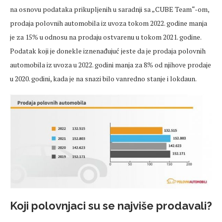
na osnovu podataka prikupljenih u saradnji sa „CUBE Team“-om,
prodaja polovnih automobila iz uvoza tokom 2022. godine manja
je za 15% u odnosu na prodaju ostvarenu u tokom 2021. godine.
Podatak koji je donekle iznenađujuć jeste da je prodaja polovnih
automobila iz uvoza u 2022. godini manja za 8% od njihove prodaje
u 2020. godini, kada je na snazi bilo vanredno stanje i lokdaun.
Koji polovnjaci su se najviše prodavali?