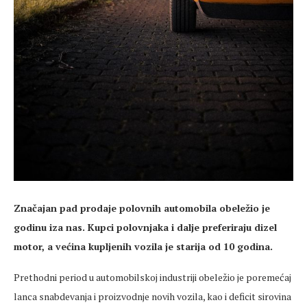
Značajan pad prodaje polovnih automobila obeležio je
godinu iza nas. Kupci polovnjaka i dalje preferiraju dizel
motor, a većina kupljenih vozila je starija od 10 godina.
Prethodni period u automobilskoj industriji obeležio je poremećaj
lanca snabdevanja i proizvodnje novih vozila, kao i deficit sirovina