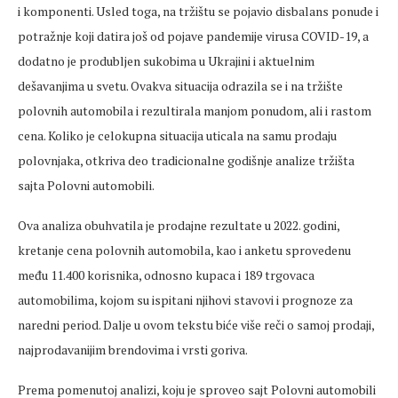
i komponenti. Usled toga, na tržištu se pojavio disbalans ponude i
potražnje koji datira još od pojave pandemije virusa COVID-19, a
dodatno je produbljen sukobima u Ukrajini i aktuelnim
dešavanjima u svetu. Ovakva situacija odrazila se i na tržište
polovnih automobila i rezultirala manjom ponudom, ali i rastom
cena. Koliko je celokupna situacija uticala na samu prodaju
polovnjaka, otkriva deo tradicionalne godišnje analize tržišta
sajta Polovni automobili.
Ova analiza obuhvatila je prodajne rezultate u 2022. godini,
kretanje cena polovnih automobila, kao i anketu sprovedenu
među 11.400 korisnika, odnosno kupaca i 189 trgovaca
automobilima, kojom su ispitani njihovi stavovi i prognoze za
naredni period. Dalje u ovom tekstu biće više reči o samoj prodaji,
najprodavanijim brendovima i vrsti goriva.
Prema pomenutoj analizi, koju je sproveo sajt Polovni automobili