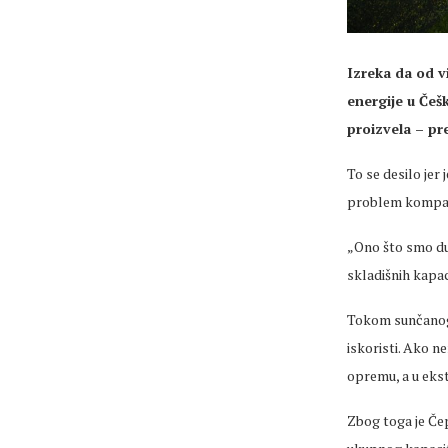
Izreka da od v
energije u Češ
proizvela – pre
To se desilo jer
problem kompanij
„Ono što smo dug
skladišnih kapac
Tokom sunčanog 
iskoristi. Ako n
opremu, a u eks
Zbog toga je Če