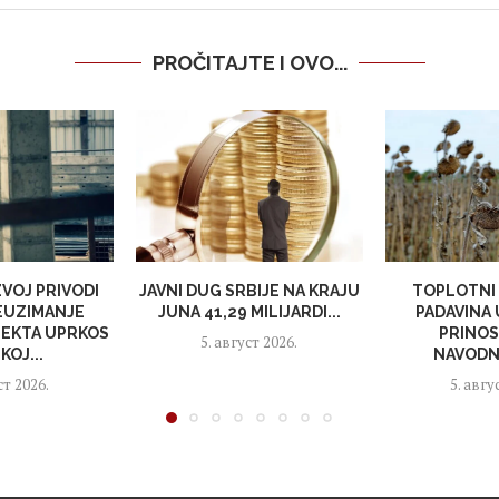
PROČITAJTE I OVO...
VOJ PRIVODI
JAVNI DUG SRBIJE NA KRAJU
TOPLOTNI 
EUZIMANJE
JUNA 41,29 MILIJARDI...
PADAVINA
EKTA UPRKOS
PRINOS
5. август 2026.
KOJ...
NAVODNJ
ст 2026.
5. авгу