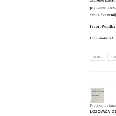
ukupnog kapacit
preusmerila u su
struja. Sve zeml
Izvor: Politika
Foto: Andreas G
ČEŠKA
SOL
Prethodni član
LOZOVAČA IZ 