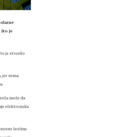
solarne
što je
to je stvorilo
, jer nema
u.
mreža može da
ćuje elektronsku
.
dnosno šestinu