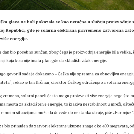
iška glava ne boli pokazala se kao netačna u slučaju proizvodnje 
koj Republici, gde je solarna elektrana privremeno zatvorena zato 
više energije.
 je dan bio posebno sunčan, zbog čega je proizvodnja energije bila velika, š
i koja koja nije imala plan gde da skladišti višak energije.
o govorili sada je dokazano – Češka nije spremna za obnovljivu energiju
iteta“, rekao je Jan Krčmar, direktor Češkog udruženja za solarnu energij
vremena, solarni paneli često mogu proizvesti više energije nego što 
ema mesta za skladištenje energije, to izaziva nestabilnost u mreži, ošte
tremnim situacijama može da dovede do nestanka struje, piše „Euronjuz”
ps bio prinuđen da zatvori elektrane ukupne snage oko 400 megavata, o