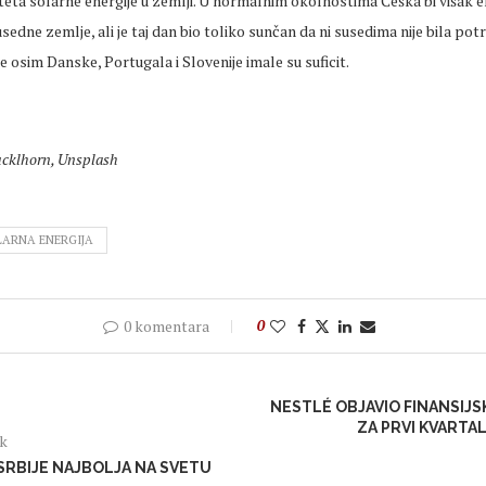
eta solarne energije u zemlji. U normalnim okolnostima Češka bi višak e
sedne zemlje, ali je taj dan bio toliko sunčan da ni susedima nije bila po
je osim Danske, Portugala i Slovenije imale su suficit.
ucklhorn, Unsplash
ARNA ENERGIJA
0 komentara
0
NESTLÉ OBJAVIO FINANSIJ
ZA PRVI KVARTAL
ak
SRBIJE NAJBOLJA NA SVETU