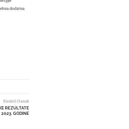
nergije
trebna dodatna
Sledeći članak
SKE REZULTATE
 2023. GODINE