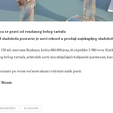
ica se pravi od rendanog belog tartufa
 sladoleda postavio je novi rekord u prodaji najskupljeg sladoled
 130 ml, nazvana Byakuya, košta 880.000 jena, ili otprilike 5.980 evra. Sla
g belog tartufa, arhivskih sorti sira uključujući italijanski parmezan, kao
oznate po svom voćnom ukusu i teksturi nalik pasti.
 Biznis
NAJSKUPLJI
SLADOLED