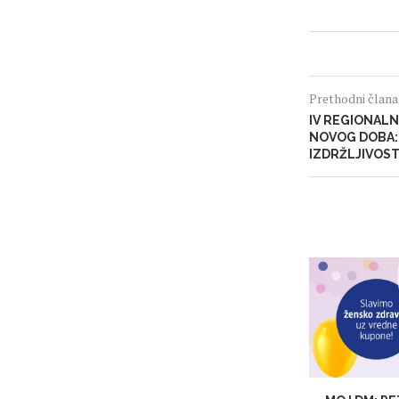
Prethodni član
IV REGIONALN
NOVOG DOBA: 
IZDRŽLJIVOST