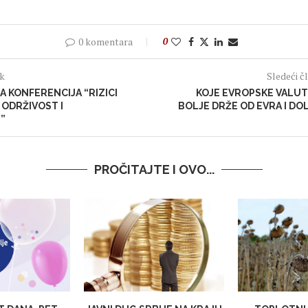
0 komentara
0
ak
Sledeći č
A KONFERENCIJA “RIZICI
KOJE EVROPSKE VALUT
ODRŽIVOST I
BOLJE DRŽE OD EVRA I DO
”
PROČITAJTE I OVO...