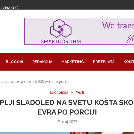
U ZNAKU ŽENSKOG...
1,29 MILIJARDI EVRA...
GROŽAVA PRINOSE, KAKO NAVODNJAVATI USEVE...
RA U BITKOINIMA IZ JEDNOG...
LOM SLADOLEDA
 POSAO I POSTALA SARAČ
REUZEO RAIFFEISEN
MA KORISTI OD LAŽNIH OGLASA...
JEDAN PAPAGAJ
BLOGOVI
REDAKCIJA
MARKETING
PRETPLATA
KONT
na svetu košta skoro 6.000 evra po porciji
Ekonomija
Vesti
LJI SLADOLED NA SVETU KOŠTA SKO
EVRA PO PORCIJI
13. мај 2023.