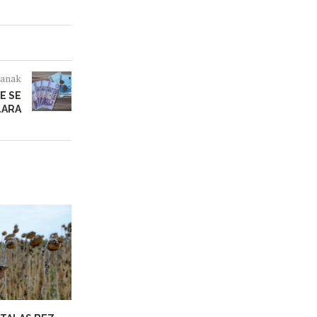
lanak
E SE
LARA