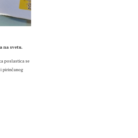
a na svetu.
tka poslastica se
 i pirinčanog