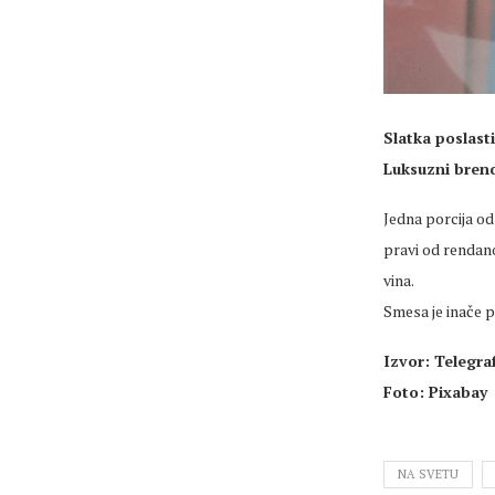
Slatka poslast
Luksuzni brend
Jedna porcija od
pravi od rendano
vina.
Smesa je inače p
Izvor: Telegraf
Foto: Pixabay
NA SVETU