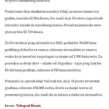
60 posto medijalnog dohotka.
Podsećamo da je medijalna zarada u Srbiji, za mesec januar ove
godine, iznosila 62.964 dinara, što znači da je 50 odsto zaposlenih
ostvarilo zaradu do navedenog iznosa. Prosečna januarska neto
plata je bila 82.769 dinara.
Za Hrvatsku je prag siromaštva u 2022. godini bio 39.600 kuna
godišnjeg dohotka za samca, odnosno siromašnim se smatra
svako ko je mesečno raspolagao sa manje od 3.300 kuna neto. Za
porodicu sa dvoje dece – mlađe od 14 godina – taj je prag lani bio
83.160 kuna godišnje, odnosno 6.930 kuna mesečno.
Pokazalo se, navodi dalje Večernji list, da je 18 posto hrvatskih
građana, odnosno 694.000 osoba, živelo sa manje novca od
pomenutog iznosa, što znači da se nalaze u riziku od siromaštva.
Izvor:
Telegraf Biznis