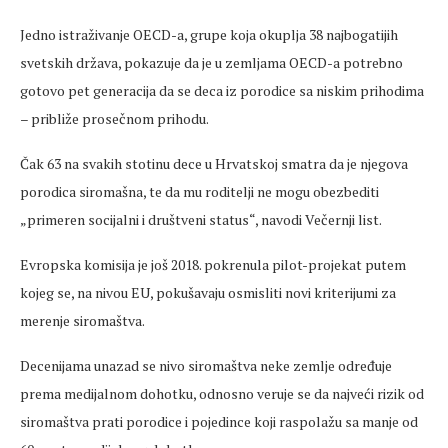
Jedno istraživanje OECD-a, grupe koja okuplja 38 najbogatijih
svetskih država, pokazuje da je u zemljama OECD-a potrebno
gotovo pet generacija da se deca iz porodice sa niskim prihodima
– približe prosečnom prihodu.
Čak 63 na svakih stotinu dece u Hrvatskoj smatra da je njegova
porodica siromašna, te da mu roditelji ne mogu obezbediti
„primeren socijalni i društveni status“, navodi Večernji list.
Evropska komisija je još 2018. pokrenula pilot-projekat putem
kojeg se, na nivou EU, pokušavaju osmisliti novi kriterijumi za
merenje siromaštva.
Decenijama unazad se nivo siromaštva neke zemlje određuje
prema medijalnom dohotku, odnosno veruje se da najveći rizik od
siromaštva prati porodice i pojedince koji raspolažu sa manje od