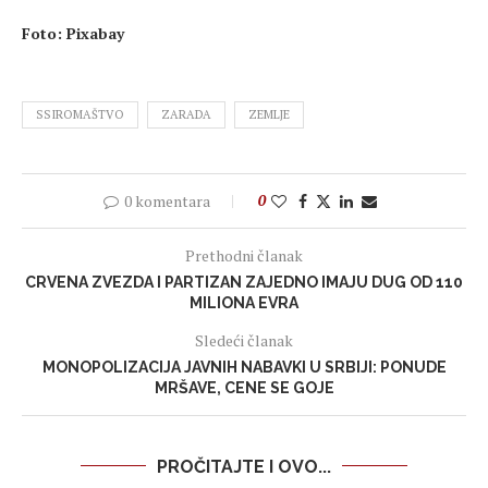
Foto: Pixabay
SSIROMAŠTVO
ZARADA
ZEMLJE
0 komentara
0
Prethodni članak
CRVENA ZVEZDA I PARTIZAN ZAJEDNO IMAJU DUG OD 110
MILIONA EVRA
Sledeći članak
MONOPOLIZACIJA JAVNIH NABAVKI U SRBIJI: PONUDE
MRŠAVE, CENE SE GOJE
PROČITAJTE I OVO...