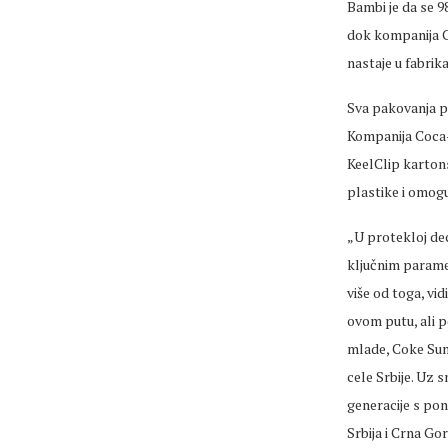
Bambi je da se 9
dok kompanija C
nastaje u fabrik
Sva pakovanja pr
Kompanija Coca-C
KeelClip karton
plastike i omogu
„U protekloj de
ključnim paramet
više od toga, vi
ovom putu, ali p
mlade, Coke Sum
cele Srbije. Uz 
generacije s po
Srbija i Crna Go