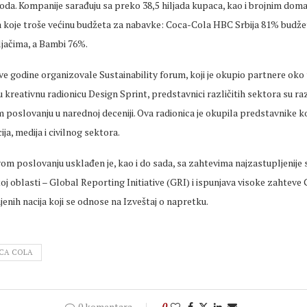
oda. Kompanije sarađuju sa preko 38,5 hiljada kupaca, kao i brojnim dom
a koje troše većinu budžeta za nabavke: Coca-Cola HBC Srbija 81% budž
jačima, a Bambi 76%.
ve godine organizovale Sustainability forum, koji je okupio partnere oko
 kreativnu radionicu Design Sprint, predstavnici različitih sektora su ra
om poslovanju u narednoj deceniji. Ova radionica je okupila predstavnike 
ija, medija i civilnog sektora.
vom poslovanju usklađen je, kao i do sada, sa zahtevima najzastupljenije
oj oblasti – Global Reporting Initiative (GRI) i ispunjava visoke zahtev
enih nacija koji se odnose na Izveštaj o napretku.
CA COLA
0 komentara
0