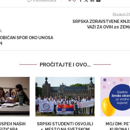
Sledeći č
SRPSKA ZDRAVSTVENE KNJI
VAŽI ZA OVIH 20 ZEM
ak
OBIČAN SPOR OKO UNOSA
ON
PROČITAJTE I OVO...
 USPEH NAŠIH
SRPSKI STUDENTI OSVOJILI
MOJ DM: PE
FIZIČARA
4. MESTO NA SVETSKOM
KUPONA U