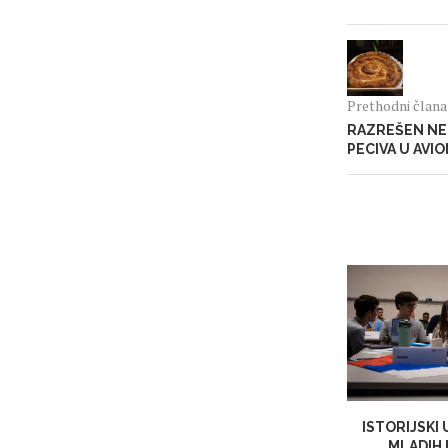
Prethodni član
RAZREŠEN NE
PECIVA U AVI
ISTORIJSKI
MLADIH 