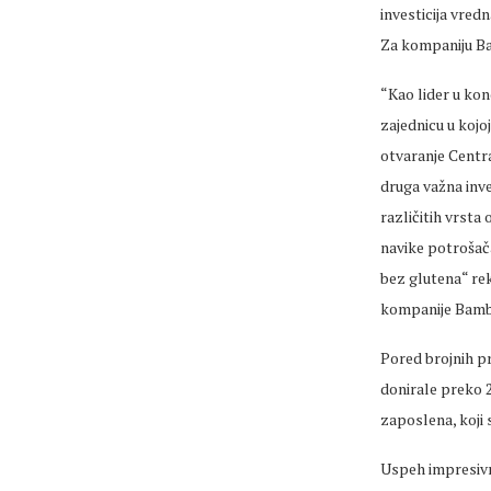
investicija vred
Za kompaniju Bam
“Kao lider u kon
zajednicu u kojo
otvaranje Centra 
druga važna inve
različitih vrsta 
navike potrošača
bez glutena“ re
kompanije Bamb
Pored brojnih pro
donirale preko 2
zaposlena, koji 
Uspeh impresivn