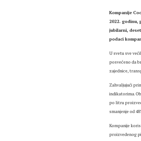
Kompanije Coca
2022. godinu, 
jubilarni, des
podaci kompan
U svetu sve veći
posvećeno da bri
zajednice, tran
Zahvaljujući pri
indikatorima. O
po litru proizve
smanjenje od 48
Kompanije korist
proizvedenog pi