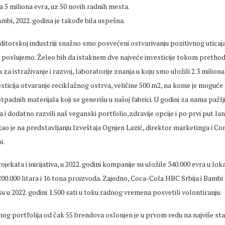
na 5 miliona evra, uz 50 novih radnih mesta.
bi, 2022. godina je takođe bila uspešna.
ditorskoj industriji snažno smo posvećeni ostvarivanju pozitivnog uticaj
j poslujemo. Želeo bih da istaknem dve najveće investicije tokom pretho
za istraživanje i razvoj, laboratorije znanja u koju smo uložili 2.3 miliona
sticija otvaranje reciklažnog ostrva, veličine 500 m2, na kome je moguće 
otpadnih materijala koji se generišu u našoj fabrici. U godini za nama pažlj
 i dodatno razvili naš veganski portfolio,zdravije opcije i po prvi put la
kao je na predstavljanju Izveštaja Ognjen Lazić, direktor marketinga i 
i.
jekata i inicijativa, u 2022. godini kompanije su uložile 340.000 evra u lok
00.000 litara i 16 tona proizvoda. Zajedno, Coca-Cola HBC Srbija i Bambi t
su u 2022. godini 1.500 sati u toku radnog vremena posvetili volontiranju.
og portfolija od čak 55 brendova oslonjen je u prvom redu na najviše st