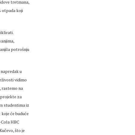
 vidove tretmana,
% otpada koji
klirati.
vanjima,
anjila potrošnju
n napredak u
rživosti vidimo
v, rastemo na
 projekte za
im studentima iz
t koje će buduće
ca-Cola HBC
Kučevo, što je