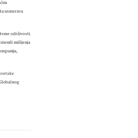
aćim
eta usmerava
 teme održivosti.
zmenili mišljenja
kompanija,
 svetske
e Globalnog