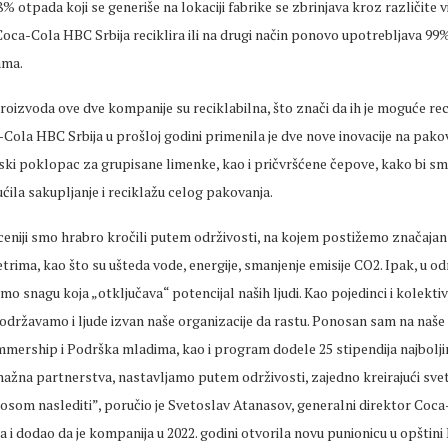
8% otpada koji se generiše na lokaciji fabrike se zbrinjava kroz različite
oca-Cola HBC Srbija reciklira ili na drugi način ponovo upotrebljava 99
ama.
oizvoda ove dve kompanije su reciklabilna, što znači da ih je moguće reci
ola HBC Srbija u prošloj godini primenila je dve nove inovacije na pako
ski poklopac za grupisane limenke, kao i pričvršćene čepove, kako bi sm
ćila sakupljanje i reciklažu celog pakovanja.
ceniji smo hrabro kročili putem održivosti, na kojem postižemo značaja
rima, kao što su ušteda vode, energije, smanjenje emisije CO2. Ipak, u od
dimo snagu koja „otključava“ potencijal naših ljudi. Kao pojedinci i kolekti
održavamo i ljude izvan naše organizacije da rastu. Ponosan sam na naše
mership i Podrška mladima, kao i program dodele 25 stipendija najbolj
snažna partnerstva, nastavljamo putem održivosti, zajedno kreirajući sve
nosom naslediti”, poručio je Svetoslav Atanasov, generalni direktor Co
ra i dodao da je kompanija u 2022. godini otvorila novu punionicu u opštini 