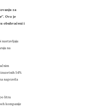
lovanju za
’’. Ovo je
su obuhvaćeni i
i nastavljaju
aruju na
jučnim
 izuzetnih 54%
na napravila
po litru
speh kompanije