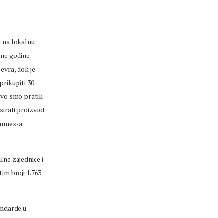
a na lokalnu
dne godine –
 evra, dok je
prikupiti 30
ivo smo pratili
nsirali proizvod
Commex-a
alne zajednice i
im broji 1.763
andarde u