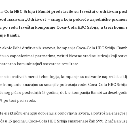
-Cola HBC Srbija i Bambi predstavile su Izveštaj o održivom pos
pod nazivom ,,Održivost – snaga koja pokreće zajedničke promene
eti po redu Izveštaj kompanije Coca-Cola HBC Srbija, a treći kojim 
ije Bambi.
h ekoloških i društvenih izazova, kompanije Coca-Cola HBC Srbija i Bamb
nu o zaposlenima i partnerima, zaštiti životne sredine i uticaju koji ostv
sparentno komunicirajući ostvarene rezultate.
meni inovativnih mera i tehnologija, kompanije su ostvarile napredak u kl
be kompanije značajno su smanjile potrošnju vode: Coca-Cola HBC Srbija
denog pića u poslednjih 15 godina, dok je kompanija Bambi za deset godi
% po toni proizvoda.
e električnu energiju dobijenu iz obnovljivih izvora, a potrošnja energije 
ća u 15 godina u Coca-Cola HBC Srbija smanjena je čak 59%. Značajan u