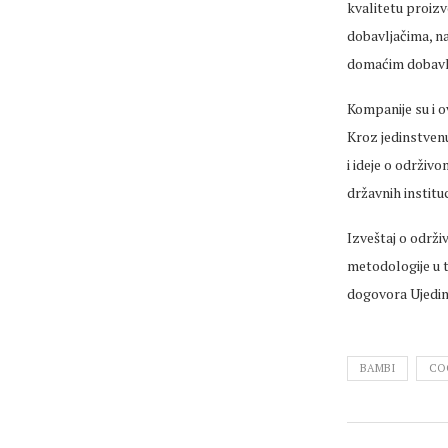
kvalitetu proizv
dobavljačima, n
domaćim dobavl
Kompanije su i o
Kroz jedinstvenu
i ideje o održiv
državnih instituc
Izveštaj o održi
metodologije u t
dogovora Ujedinj
BAMBI
CO