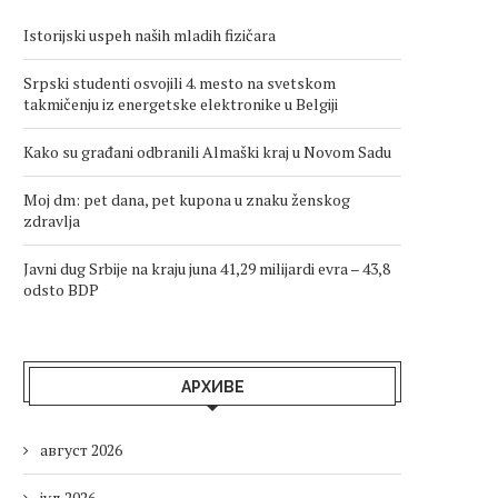
Istorijski uspeh naših mladih fizičara
Srpski studenti osvojili 4. mesto na svetskom
takmičenju iz energetske elektronike u Belgiji
Kako su građani odbranili Almaški kraj u Novom Sadu
Moj dm: pet dana, pet kupona u znaku ženskog
zdravlja
Javni dug Srbije na kraju juna 41,29 milijardi evra – 43,8
odsto BDP
АРХИВЕ
август 2026
јул 2026