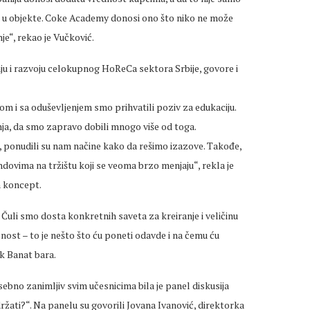
je u objekte. Coke Academy donosi ono što niko ne može
je“, rekao je Vučković.
u i razvoju celokupnog HoReCa sektora Srbije, govore i
om i sa oduševljenjem smo prihvatili poziv za edukaciju.
a, da smo zapravo dobili mnogo više od toga.
e, ponudili su nam načine kako da rešimo izazove. Takođe,
dovima na tržištu koji se veoma brzo menjaju“, rekla je
n koncept.
. Čuli smo dosta konkretnih saveta za kreiranje i veličinu
lnost – to je nešto što ću poneti odavde i na čemu ću
ik Banat bara.
osebno zanimljiv svim učesnicima bila je panel diskusija
ržati?“. Na panelu su govorili Jovana Ivanović, direktorka