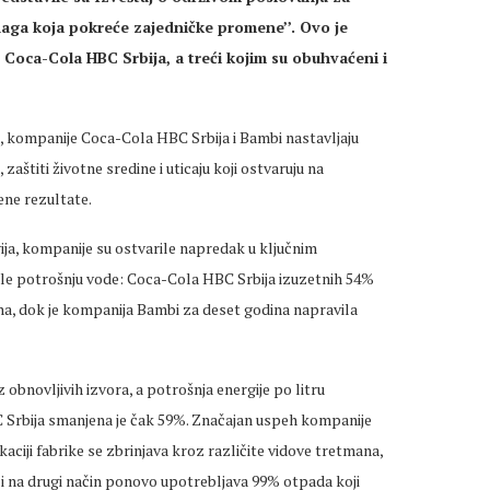
naga koja pokreće zajedničke promene’’. Ovo je
e Coca-Cola HBC Srbija, a treći kojim su obuhvaćeni i
a, kompanije Coca-Cola HBC Srbija i Bambi nastavljaju
štiti životne sredine i uticaju koji ostvaruju na
ene rezultate.
gija, kompanije su ostvarile napredak u ključnim
ile potrošnju vode: Coca-Cola HBC Srbija izuzetnih 54%
na, dok je kompanija Bambi za deset godina napravila
 obnovljivih izvora, a potrošnja energije po litru
 Srbija smanjena je čak 59%. Značajan uspeh kompanije
aciji fabrike se zbrinjava kroz različite vidove tretmana,
li na drugi način ponovo upotrebljava 99% otpada koji