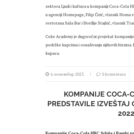
sektora Ljudi i kultura u kompaniji Coca-Cola H
u agenciji Homepage, Filip Ćirić, vlasnik Homa 
restorana Saša Bar i Đorđije Stajkić, vlasnik Tra
Coke Academy je dugoročni projekat kompanije 
podrške kupcima i osnaživanju njihovih biznisa
kupaca.
6. новембар 2023.
0 komentara
KOMPANIJE COCA-C
PREDSTAVILE IZVEŠTAJ
202
Kompanije Coca-Cola HBC Srbija i Bambi pr