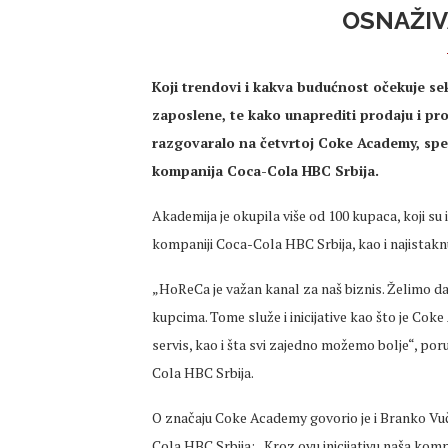
OSNAŽIV
Koji trendovi i kakva budućnost očekuje sek
zaposlene, te kako unaprediti prodaju i pro
razgovaralo na četvrtoj Coke Academy, spec
kompanija Coca-Cola HBC Srbija.
Akademija je okupila više od 100 kupaca, koji su 
kompaniji Coca-Cola HBC Srbija, kao i najistaknut
„HoReCa je važan kanal za naš biznis. Želimo d
kupcima. Tome služe i inicijative kao što je C
servis, kao i šta svi zajedno možemo bolje“, por
Cola HBC Srbija.
O značaju Coke Academy govorio je i Branko Vuč
Cola HBC Srbija: „Kroz ovu inicijativu naša kom