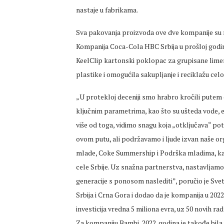
nastaje u fabrikama.
Sva pakovanja proizvoda ove dve kompanije su rec
Kompanija Coca-Cola HBC Srbija u prošloj godini
KeelClip kartonski poklopac za grupisane limen
plastike i omogućila sakupljanje i reciklažu cel
„U protekloj deceniji smo hrabro kročili putem
ključnim parametrima, kao što su ušteda vode, en
više od toga, vidimo snagu koja „otključava“ pote
ovom putu, ali podržavamo i ljude izvan naše or
mlade, Coke Summership i Podrška mladima, kao
cele Srbije. Uz snažna partnerstva, nastavljamo
generacije s ponosom naslediti”, poručio je Sv
Srbija i Crna Gora i dodao da je kompanija u 2022
investicija vredna 5 miliona evra, uz 50 novih ra
Za kompaniju Bambi, 2022. godina je takođe bila