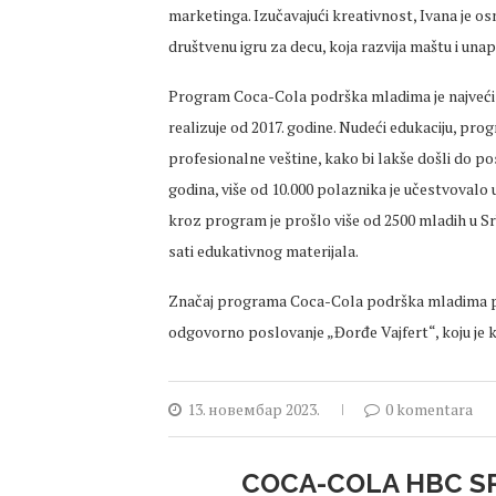
marketinga. Izučavajući kreativnost, Ivana je os
društvenu igru za decu, koja razvija maštu i unap
Program Coca-Cola podrška mladima je najveći 
realizuje od 2017. godine. Nudeći edukaciju, pr
profesionalne veštine, kako bi lakše došli do po
godina, više od 10.000 polaznika je učestvovalo
kroz program je prošlo više od 2500 mladih u Sr
sati edukativnog materijala.
Značaj programa Coca-Cola podrška mladima po
odgovorno poslovanje „Đorđe Vajfert“, koju je 
13. новембар 2023.
0 komentara
COCA-COLA HBC SR