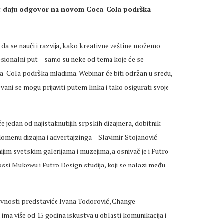
vić daju odgovor na novom Coca-Cola podrška
 da se nauči i razvija, kako kreativne veštine možemo
fesionalni put – samo su neke od tema koje će se
-Cola podrška mladima. Webinar će biti održan u sredu,
ani se mogu prijaviti putem linka i tako osigurati svoje
e jedan od najistaknutijih srpskih dizajnera, dobitnik
omenu dizajna i advertajzinga – Slavimir Stojanović
ijim svetskim galerijama i muzejima, a osnivač je i Futro
ossi Mukewu i Futro Design studija, koji se nalazi među
ativnosti predstaviće Ivana Todorović, Change
a više od 15 godina iskustva u oblasti komunikacija i