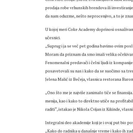
prodaja robe vrhunskih brendova ili investiran
da nam oduzme, nešto neprocenjivo, a to je znan
U kojoj meri Coke Academy doprinosi osnaživanj
učesnici.
„Suprug i ja se već pet godina bavimo ovim posl
Moram da priznam da smo imali velika očekivanj
Fenomenalni predavači i čelni ljudi iz kompanij
posavetovali su nas i kako da se suočimo sa tren
Jelena Malić iz Bečeja, vlasnica restorana Baro
„Ono što me je najviše zanimalo tiče se finansija
menija, kao i kako to direktno utiče na profitabi
raditi“, istakao je Nikola Cvijan iz Kikinde, vlasn
Integralni deo akademije koji je i ovaj put bio p
„Kako do radnika u današnje vreme i kako ih zad