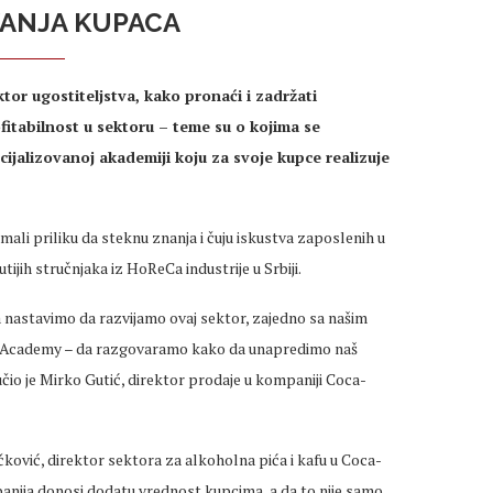
ANJA KUPACA
tor ugostiteljstva, kako pronaći i zadržati
fitabilnost u sektoru – teme su o kojima se
ijalizovanoj akademiji koju za svoje kupce realizuje
imali priliku da steknu znanja i čuju iskustva zaposlenih u
ijih stručnjaka iz HoReCa industrije u Srbiji.
a nastavimo da razvijamo ovaj sektor, zajedno sa našim
oke Academy – da razgovaramo kako da unapredimo naš
učio je Mirko Gutić, direktor prodaje u kompaniji Coca-
ković, direktor sektora za alkoholna pića i kafu u Coca-
panija donosi dodatu vrednost kupcima, a da to nije samo