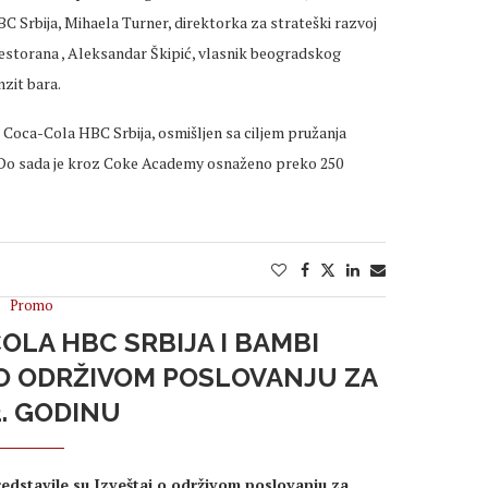
BC Srbija, Mihaela Turner, direktorka za strateški razvoj
restorana , Aleksandar Škipić, vlasnik beogradskog
nzit bara.
Coca-Cola HBC Srbija, osmišljen sa ciljem pružanja
. Do sada je kroz Coke Academy osnaženo preko 250
Promo
OLA HBC SRBIJA I BAMBI
 O ODRŽIVOM POSLOVANJU ZA
2. GODINU
edstavile su Izveštaj o održivom poslovanju za