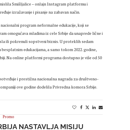
mislila Smišljalice – onlajn Instagram platformu i
ređuje izražavanje i pisanje na zabavan način.
nacionalni program neformalne edukacije, koji se
ogram omogućava mladima iz cele Srbije da unaprede lične i
sla ili pokrenuli sopstveni biznis. U proteklih sedam
 u besplatnim edukacijama, a samo tokom 2022. godine,
biji. Na online platformi programa dostupno je više od 50
tvrđuje i prestižna nacionalna nagrada za društveno-
kompaniji ove godine dodelila Privredna komora Srbije.
Promo
BIJA NASTAVLJA MISIJU