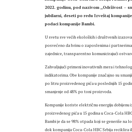
2022. godinu, pod nazivom ,,Održivost – s
jubilarni, deseti po redu Izveštaj kompanij
podaci kompanije Bambi.
U svetu sve većih ekoloških i društvenih izazov
posvećeno da brinu o zaposlenima i partnerima, za
zajednice, transparentno komunicirajući ostvar
Zahvaljujući primeni inovativnih mera i tehnolo
indikatorima. Obe kompanije značajno su smanj
po litru proizvedenog pića u poslednjih 15 godi
smanjenje od 48% po toni proizvoda.
Kompanije koriste električnu energiju dobijenu iz
proizvedenog pića u 15 godina u Coca-Cola HBC
Bambi je da se 98% otpada koji se generiše na lok
dok kompanija Coca-Cola HBC Srbija reciklira i