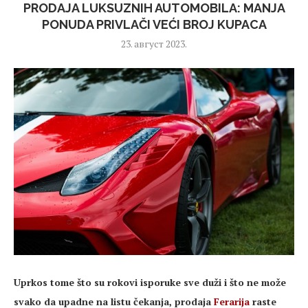
PRODAJA LUKSUZNIH AUTOMOBILA: MANJA
PONUDA PRIVLAČI VEĆI BROJ KUPACA
23. август 2023.
Uprkos tome što su rokovi isporuke sve duži i što ne može
svako da upadne na listu čekanja, prodaja
Ferarija
raste