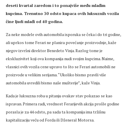
deseti kvartal zaredom i to ponajviše među mlađim
kupcima. Trenutno 30 odsto kupaca ovih luksuznih vozila
čine ljudi mlađi od 40 godina.
Za neke modele ovih automobila isporuka se čeka i do tri godine,
ali uprkos tome Ferari ne planira povećanje proizvodnje, kaže
njegov izvršni direktor Benedeto Vinja. Razlog tome je
ekskluzivitet koji ova kompanija nudi svojim kupcima. Naime,
vlasnici ovih vozila cene upravo to što se Ferari automobili ne
proizvode u velikim serijama. “Ukoliko bismo pravili više
automobila uvredili bismo naše mušterije”, kaže Vinja.
Kada je luksuzna roba u pitanju ovakav stav pokazao se kao
ispravan. Primera radi, vrednost Ferarijevih akcija prošle godine
porasla je za 44 odsto, pa sada ta kompanija ima tržišnu
kapitalizaciju veću od Forda ili Dženeral Motorsa.