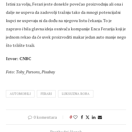
Istini za volju, Ferari jeste donekle povećao proizvodnju ali ona i
dalje ne uspeva da zadovolji tražnju tako da mnogi potencijalni
kupci ne uspevaju ni da dođu na njegovu listu čekanja. To je
zapravo i bila glavna ideja osnivača kompanije Enca Ferarija koji je
jednom rekao da će uvek proizvoditi makar jedan auto manje nego
što tržište traži.
Izvor: CNBC
Foto: Toby_Parsons, Pixabay
AUTOMOBILI
FERARI
LUKSUZNA ROBA
0 komentara
0
Prethodni članak